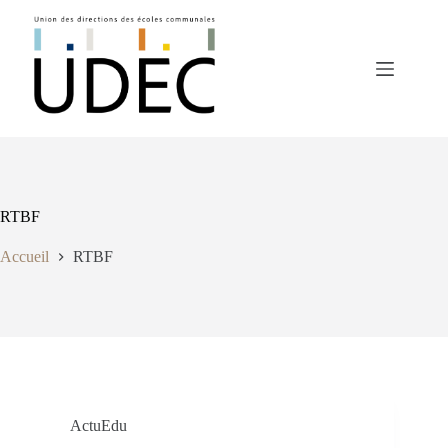
Passer
au
contenu
RTBF
Accueil
RTBF
ActuEdu