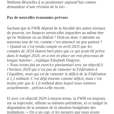
Wallonie-Bruxelles à se positionner aujourd’hui comme
demandeur d’une révision de la loi
« .
Pas de nouvelles économies prévues
Sachant que l
a FWB dépend de la fiscalité des autres niveaux
de pouvoir, ses finances seront-elles impactées au même titre
qu’en Wallonie ou au fédéral ?
Doit-on donc s’attendre un
nouveau tour de vis, comme c’est annoncé un peu partout ?
«
Q
uand on s’est rendu compte en avril
20
25 que les
comptes
de 20
24 étaient bien pires que ce qui avait été prévu
dans le budget
20
24, on a mis en place un vrai processus de
longue haleine
« , explique Elisabeth Degryse.
«
N
ous avons
fait un exercice pluriannuel avec un objectif à
l’horizon
20
29
qui n’est pas de ramener la Fédération à
l’équilibre, mais qui est de ramener le déficit de la Fédération
à 1,2 milliard. C’est déjà énorme comme déficit, mais c’est
moins pire que le
1,
6
milliard
dans lequel nous sommes
actuellement
« , précise-t-elle encore.
Et avec cet objectif 2029 à moyen terme, la FWB est toujours
sur sa trajectoire, affirme sa ministre-présidente, et ce malgré l
a
dégradation de la notation
de la situation budgétaire
des
institutions. «
On a un cap, et les mesures que nous avons