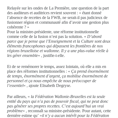
Relayée sur les ondes de La Première, une question de la part
des auditeurs et auditrices revient souvent : « étant donné
l’absence de recettes de la FWB, ne serait-il pas judicieux
de
fusionner région et communauté afin d’avoir une gestion plus
cohérente ? »
Pour la
ministre-présidente
, une réforme institutionnelle
comme celle de la fusion n’est pas la solution.
«
D’abord
parce que je pense que l’E
nseignement et la
C
ulture sont deux
éléments francophones qui dépassent les frontières de nos
régions bruxelloise et wallonne. Il y a une plus-value réelle à
les gérer ensemble
« , justifie-t-elle.
Et de se remémorer
le temps, assez lointain, où elle a mis en
place des réformes institutionnelles : «
Ç
a
prend énormément
de temps, énormément d’argent, ça mobilise énormément de
personnel et ça nous empêche de nous préoccuper de
l’essentiel
« , ajoute Elisabeth Degryse.
Par ailleurs, «
la Fédération Wallonie-Bruxelles
e
st la seule
entité du pays qui n’a pas de pouvoir fiscal, qui ne peut donc
pas générer ses propres recettes. C’est aujourd’hui un vrai
problème
« , reconnaît sa
ministre-présidente
.
Pour autant, cette
dernière estime qu’ »
il n’y a aucun intérêt pour la Fédération