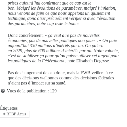
prises aujourd’hui confirment que ce cap est le
bon.
Malgré
les évolutions de paramètres, malgré l’inflation,
nous venons de faire ce que nous appelons un ajustement
technique, donc c’est précisément vérifier si avec l’évolution
des paramètres, notre cap reste le bon.
«
Donc concrètement,
«
ça veut dire pas de nouvelles
économies
,
pas de nouvelles politiques non plus
«
. «
On pa
i
e
aujourd’hui 350 millions d’intérêts par an. On pa
i
era
en
20
29, plus de 600 millions d’intérêts par an. Notre volonté,
c’est de stabiliser ça pour qu’on puisse utiliser cet argent pour
les politiques de la Fédération
« , note Elisabeth Degryse.
Pas de changement de cap donc, mais la FWB veillera à ce
que des décisions wallonnes comme des décisions fédérales
n’aient pas d’impact sur sa santé.
Vues de la publication :
129
Étiquettes
#
RTBF Actus