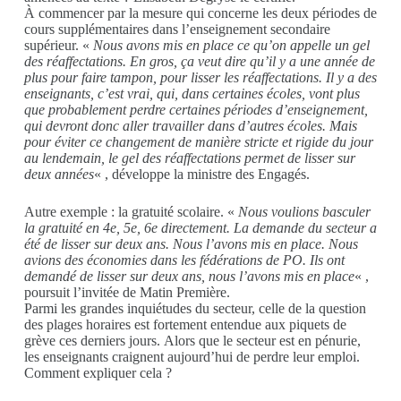
À commencer par la mesure qui concerne les
deux périodes de
cours
supplémentaires
dans l’enseignement secondaire
supérieur. «
Nous avons mis en place ce qu’on appelle un gel
des réaffectations. En gros, ça veut dire qu’il y a une année de
plus pour faire
tampon, pour lisser
les réaffectations. Il y a des
enseignants, c’est vrai, qui, dans certaines écoles, vont plus
que probablement perdre certaines périodes d’enseignement,
qui devront donc aller travailler dans d’autres écoles. Mais
pour éviter ce changement de manière stricte et rigide du jour
au lendemain, le gel des réaffectations permet de lisser sur
deux années
« , développe la ministre des Engagés.
Autre exemple : la gratuité scolaire.
«
Nous voulions basculer
la gratuité en 4e, 5e, 6e directement. La demande du secteur a
été de lisser sur
deux
ans. Nous l’avons mis en place. Nous
avions des économies dans les fédérations de PO. Ils ont
demandé de lisser sur deux ans, nous l’avons mis en place
« ,
poursuit l’invitée de Matin Première.
Parmi les grandes inquiétudes du secteur, celle de la question
des plages horaires est
fortement
entendue aux piquets de
grève ces derniers jours.
Alors que le secteur est en pénurie,
les enseignants craignent aujourd’hui de perdre leur emploi.
Comment expliquer cela ?