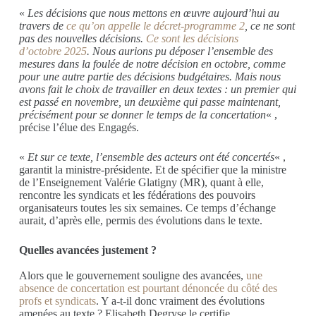
«
Les décisions que nous mettons en œuvre aujourd’hui au
travers de
ce qu’on appelle le d
écret-p
rogramme 2
, c
e ne sont
pas des nouvelles décisions
.
C
e sont les décisions
d’octobre 2025
. Nous aurions pu
déposer l’ensemble des
mesures dans la foulée de notre décision en octobre, comme
pour une autre partie des décisions budgétaires. Mais nous
avons fait le choix de travailler en deux textes : un premier qui
est passé en novembre, un deuxième qui passe maintenant,
précisément pour se donner le temps de la concertation
« ,
précise l’élue des Engagés.
«
Et sur ce texte
,
l’ensemble des acteurs ont été concertés
«
,
garantit la
ministre-présidente
. E
t de spécifier que la ministre
de l’Enseignement Valérie Glatigny (MR), quant à elle,
rencontre les syndicats et les fédérations des pouvoirs
organisateurs toutes les six semaines.
Ce temps d’échange
aurait, d’après elle, permis des évolutions dans le texte.
Quelles avancées justement ?
Alors que le gouvernement souligne des avancées,
une
absence de concertation est pourtant dénoncée du côté des
profs et syndicats
. Y a-t-il donc vraiment des évolutions
amenées au
texte
?
Elisabeth Degryse le certifie.