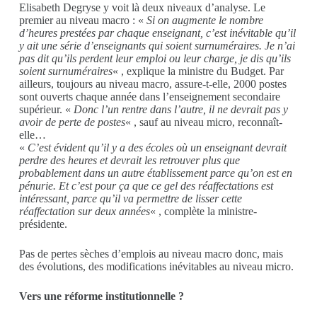
Elisabeth Degryse y voit là
deux niveaux d’analyse. Le
premier
au
niveau
macro
: «
S
i on augmente le nombre
d’heures prestées par chaque enseignant, c’est inévitable qu’il
y ait une série d’enseignants qui soient surnuméraires. Je n’ai
pas dit qu’ils perdent leur emploi ou leur charge, je dis qu’ils
soient surnuméraires
« , explique la ministre du Budget.
Par
ailleurs, toujours au niveau macro, assure-t-elle, 2000 postes
sont ouverts
chaque année dans l’enseignement secondaire
supérieur.
«
Donc l’un rentre dans l’autre, il ne devrait pas y
avoir de perte de p
ostes
« , sauf au niveau micro, reconnaît-
elle…
«
C
’est évident qu’il y a des écoles où un enseignant devrait
perdre des heures et devrait les retrouver plus que
probablement dans un autre établissement
parce qu
’
on est en
pénurie. Et c’est pour ça que ce gel des réaffectations est
intéressant, parce qu’il va permettre de lisser
c
ette
réaffectation sur
deux
années
« , complète la ministre-
présidente.
Pas de pertes sèches d’emplois au niveau macro donc, mais
des évolutions, des modifications inévitables au niveau micro.
Vers une réforme institutionnelle ?