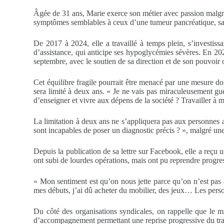
Âgée de 31 ans, Marie exerce son métier avec passion malgré
symptômes semblables à ceux d’une tumeur pancréatique, san
De 2017 à 2024, elle a travaillé à temps plein, s’investi
d’assistance, qui anticipe ses hypoglycémies sévères. En 20
septembre, avec le soutien de sa direction et de son pouvoir 
Cet équilibre fragile pourrait être menacé par une mesure do
sera limité à deux ans. « Je ne vais pas miraculeusement guér
d’enseigner et vivre aux dépens de la société ? Travailler à 
La limitation à deux ans ne s’appliquera pas aux personnes 
sont incapables de poser un diagnostic précis ? », malgré 
Depuis la publication de sa lettre sur Facebook, elle a reçu
ont subi de lourdes opérations, mais ont pu reprendre progre
« Mon sentiment est qu’on nous jette parce qu’on n’est pas 
mes débuts, j’ai dû acheter du mobilier, des jeux… Les personn
Du côté des organisations syndicales, on rappelle que le m
d’accompagnement permettant une reprise progressive du trava