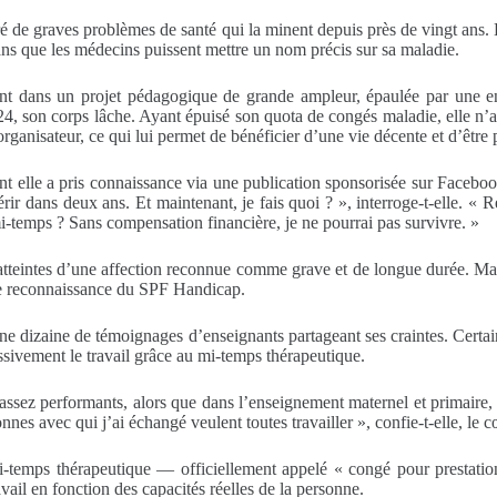
 de graves problèmes de santé qui la minent depuis près de vingt ans. E
s que les médecins puissent mettre un nom précis sur sa maladie.
ssant dans un projet pédagogique de grande ampleur, épaulée par une 
24, son corps lâche. Ayant épuisé son quota de congés maladie, elle n’
organisateur, ce qui lui permet de bénéficier d’une vie décente et d’être
nt elle a pris connaissance via une publication sponsorisée sur Faceboo
ir dans deux ans. Et maintenant, je fais quoi ? », interroge-t-elle. « R
mi-temps ? Sans compensation financière, je ne pourrai pas survivre. »
atteintes d’une affection reconnue comme grave et de longue durée. Mais
une reconnaissance du SPF Handicap.
 une dizaine de témoignages d’enseignants partageant ses craintes. Cert
ssivement le travail grâce au mi-temps thérapeutique.
assez performants, alors que dans l’enseignement maternel et primaire
es avec qui j’ai échangé veulent toutes travailler », confie-t-elle, le c
i-temps thérapeutique — officiellement appelé « congé pour prestation
il en fonction des capacités réelles de la personne.