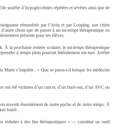
lle souffre d’hypoglycémies répétées et sévères ainsi que de
enseignante rémunérée par l’Aviq et par Looping, son chien
a d’autre choix que de passer à un mi-temps thérapeutique en
 pleinement présente pour ses élèves.
k. À la prochaine rentrée scolaire, le mi-temps thérapeutique
eprendre à temps plein pourrait littéralement me tuer. Arrêter
 Marie s’inquiète : « Que se passe-t-il lorsque les médecins
ains ont été victimes d’un cancer, d’un burn-out, d’un AVC ou
, on investit énormément de notre poche et de notre temps. À
œur lourd.
s réduites à des fins thérapeutiques » — constitue un outil