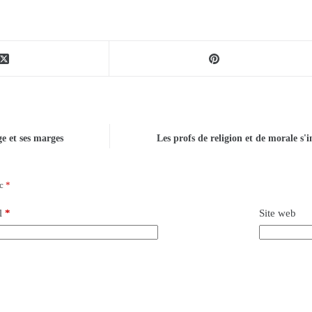
e et ses marges
Les profs de religion et de morale s'
ec
*
l
*
Site web