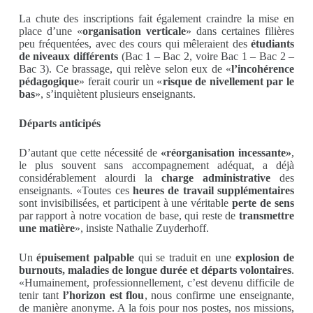
La chute des inscriptions fait également craindre la mise en
place d’une «
organisation verticale
» dans certaines filières
peu fréquentées, avec des cours qui mêleraient des
étudiants
de niveaux différents
(Bac 1 – Bac 2, voire Bac 1 – Bac 2 –
Bac 3). Ce brassage, qui relève selon eux de «
l’incohérence
pédagogique
» ferait courir un «
risque de nivellement par le
bas
», s’inquiètent plusieurs enseignants.
Départs anticipés
D’autant que cette nécessité de
«réorganisation incessante»
,
le plus souvent sans accompagnement adéquat, a déjà
considérablement alourdi la
charge administrative
des
enseignants. «Toutes ces
heures de travail supplémentaires
sont invisibilisées, et participent à une véritable
perte de sens
par rapport à notre vocation de base, qui reste de
transmettre
une matière
», insiste Nathalie Zuyderhoff.
Un
épuisement palpable
qui se traduit en une
explosion de
burnouts, maladies de longue durée et départs volontaires
.
«Humainement, professionnellement, c’est devenu difficile de
tenir tant
l’horizon est flou
, nous confirme une enseignante,
de manière anonyme. A la fois pour nos postes, nos missions,