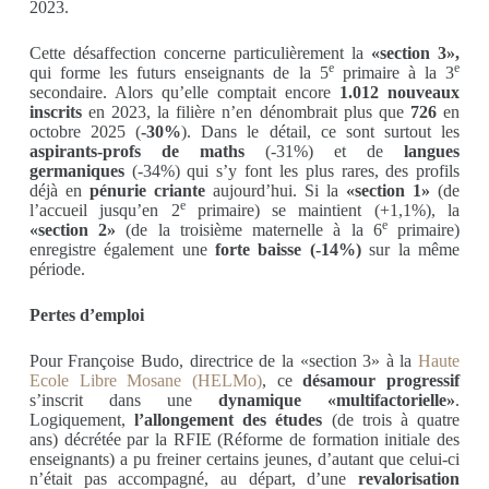
2023.
Cette désaffection concerne particulièrement la
«section 3»,
e
e
qui forme les futurs enseignants de la 5
primaire à la 3
secondaire. Alors qu’elle comptait encore
1.012
nouveaux
inscrits
en 2023, la filière n’en dénombrait plus que
726
en
octobre 2025 (
-30%
). Dans le détail, ce sont surtout les
aspirants-profs de maths
(-31%) et de
langues
germaniques
(-34%) qui s’y font les plus rares, des profils
déjà en
pénurie criante
aujourd’hui. Si la
«section 1»
(de
e
l’accueil jusqu’en 2
primaire) se maintient (+1,1%), la
e
«section 2»
(de la troisième maternelle à la 6
primaire)
enregistre également une
forte baisse (-14%)
sur la même
période.
Pertes d’emploi
Pour Françoise Budo, directrice de la «section 3» à la
Haute
Ecole Libre Mosane (HELMo)
, ce
désamour progressif
s’inscrit dans une
dynamique «multifactorielle»
.
Logiquement,
l’allongement des études
(de trois à quatre
ans) décrétée par la RFIE (Réforme de formation initiale des
enseignants) a pu freiner certains jeunes, d’autant que celui-ci
n’était pas accompagné, au départ, d’une
revalorisation