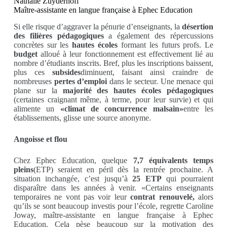
Nathalie Zuyderhoff
Maître-assistante en langue française à Ephec Education
Si elle risque d’aggraver la pénurie d’enseignants, la
désertion
des filières pédagogiques
a également des répercussions
concrètes sur les
hautes écoles
formant les futurs profs. Le
budget
alloué à leur fonctionnement est effectivement lié au
nombre d’étudiants inscrits. Bref, plus les inscriptions baissent,
plus ces
subsides
diminuent, faisant ainsi craindre de
nombreuses
pertes d’emploi
dans le secteur. Une menace qui
plane sur la
majorité des hautes écoles pédagogiques
(certaines craignant même, à terme, pour leur survie) et qui
alimente un
«climat de concurrence malsain»
entre les
établissements, glisse une source anonyme.
Angoisse et flou
Chez Ephec Education, quelque
7,7 équivalents temps
pleins
(ETP) seraient en péril dès la rentrée prochaine. A
situation inchangée, c’est jusqu’à
25 ETP
qui pourraient
disparaître dans les années à venir. «Certains enseignants
temporaires ne vont pas voir leur
contrat renouvelé,
alors
qu’ils se sont beaucoup investis pour l’école, regrette Caroline
Joway, maître-assistante en langue française à Ephec
Education. Cela pèse beaucoup sur la motivation des