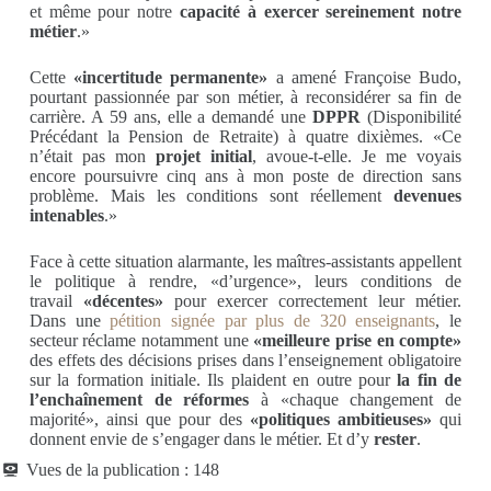
et même pour notre
capacité à exercer sereinement notre
métier
.»
Cette
«incertitude permanente»
a amené Françoise Budo,
pourtant passionnée par son métier, à reconsidérer sa fin de
carrière. A 59 ans, elle a demandé une
DPPR
(Disponibilité
Précédant la Pension de Retraite) à quatre dixièmes. «Ce
n’était pas mon
projet initial
, avoue-t-elle. Je me voyais
encore poursuivre cinq ans à mon poste de direction sans
problème. Mais les conditions sont réellement
devenues
intenables
.»
Face à cette situation alarmante, les maîtres-assistants appellent
le politique à rendre, «d’urgence», leurs conditions de
travail
«décentes»
pour exercer correctement leur métier.
Dans une
pétition signée par plus de 320 enseignants
, le
secteur réclame notamment une
«meilleure prise en compte»
des effets des décisions prises dans l’enseignement obligatoire
sur la formation initiale. Ils plaident en outre pour
la fin de
l’enchaînement de réformes
à «chaque changement de
majorité», ainsi que pour des
«politiques ambitieuses»
qui
donnent envie de s’engager dans le métier. Et d’y
rester
.
Vues de la publication :
148