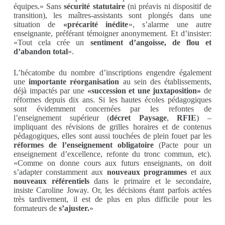
équipes.» Sans
sécurité statutaire
(ni préavis ni dispositif de
transition), les maîtres-assistants sont plongés dans une
situation de
«précarité inédite
», s’alarme une autre
enseignante, préférant témoigner anonymement. Et d’insister:
«Tout cela crée un
sentiment d’angoisse, de flou et
d’abandon total
».
L’hécatombe du nombre d’inscriptions engendre également
une
importante réorganisation
au sein des établissements,
déjà impactés par une
«succession et une juxtaposition»
de
réformes depuis dix ans. Si les hautes écoles pédagogiques
sont évidemment concernées par les refontes de
l’enseignement supérieur (
décret Paysage
,
RFIE
) –
impliquant des révisions de grilles horaires et de contenus
pédagogiques, elles sont aussi touchées de plein fouet par les
réformes de l’enseignement obligatoire
(Pacte pour un
enseignement d’excellence, refonte du tronc commun, etc).
«Comme on donne cours aux futurs enseignants, on doit
s’adapter constamment aux
nouveaux programmes
et aux
nouveaux référentiels
dans le primaire et le secondaire,
insiste Caroline Joway. Or, les décisions étant parfois actées
très tardivement, il est de plus en plus difficile pour les
formateurs de
s’ajuster.
»