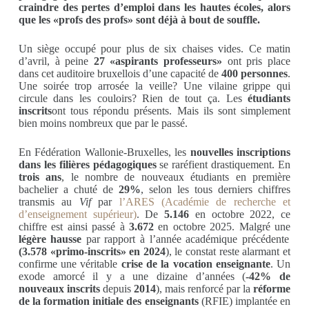
craindre des pertes d’emploi dans les hautes écoles, alors
que les «profs des profs» sont déjà à bout de souffle.
Un siège occupé pour plus de six chaises vides. Ce matin
d’avril, à peine
27 «aspirants professeurs»
ont pris place
dans cet auditoire bruxellois d’une capacité de
400 personnes
.
Une soirée trop arrosée la veille? Une vilaine grippe qui
circule dans les couloirs? Rien de tout ça. Les
étudiants
inscrits
ont tous répondu présents. Mais ils sont simplement
bien moins nombreux que par le passé.
En Fédération Wallonie-Bruxelles, les
nouvelles inscriptions
dans les filières pédagogiques
se raréfient drastiquement. En
trois ans
, le nombre de nouveaux étudiants en première
bachelier a chuté de
29%
, selon les tous derniers chiffres
transmis au
Vif
par
l’ARES (Académie de recherche et
d’enseignement supérieur)
. De
5.146
en octobre 2022, ce
chiffre est ainsi passé à
3.672
en octobre 2025. Malgré une
légère hausse
par rapport à l’année académique précédente
(3.578 «primo-inscrits» en 2024
), le constat reste alarmant et
confirme une véritable
crise de la vocation enseignante
. Un
exode amorcé il y a une dizaine d’années (
-42% de
nouveaux inscrits
depuis
2014
), mais renforcé par la
réforme
de la formation initiale des enseignants
(RFIE) implantée en