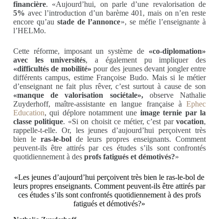
financière
. «Aujourd’hui, on parle d’une revalorisation de
5%
avec l’introduction d’un barème 401, mais on n’en reste
encore qu’au
stade de l’annonce
», se méfie l’enseignante à
l’HELMo.
Cette réforme, imposant un système de
«co-diplomation»
avec les universités
, a également pu impliquer des
«difficultés de mobilité»
pour des jeunes devant jongler entre
différents campus, estime Françoise Budo. Mais si le métier
d’enseignant ne fait plus rêver, c’est surtout à cause de son
«manque de valorisation sociétale»,
observe Nathalie
Zuyderhoff, maître-assistante en langue française à
Ephec
Education
, qui déplore notamment une
image ternie par la
classe politique
. «Si on choisit ce métier, c’est par
vocation
,
rappelle-t-elle. Or, les jeunes d’aujourd’hui perçoivent très
bien le
ras-le-bol
de leurs propres enseignants. Comment
peuvent-ils être attirés par ces études s’ils sont confrontés
quotidiennement à des
profs fatigués et démotivés?
»
«Les jeunes d’aujourd’hui perçoivent très bien le ras-le-bol de
leurs propres enseignants. Comment peuvent-ils être attirés par
ces études s’ils sont confrontés quotidiennement à des profs
fatigués et démotivés?»