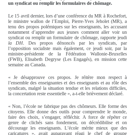
un syndicat ou remplir les formulaires de chômage.
L
e 15 avril dernier, lors d’une conférence du MR à Rochefort,
le ministre wallon de l’Emploi, Pierre-Yves Jeholet (MR), a
tenu des propos polémiques sur les enseignants, les accusant
notamment d’apprendre aux jeunes comment aller voir un
syndicat ou remplir un formulaire de chômage, rapporte jeudi
la DH
. Des propos dénoncés par les syndicats, par
l’opposition socialiste mais également, ce jeudi soir, par la
ministre-présidente de la Fédération Wallonie-Bruxelles
(FWB), Elisabeth Degryse (Les Engagés), en mission cette
semaine au Canada.
« Je désapprouve ces propos. Je réitère mon respect à
l’ensemble des enseignantes et des enseignants et au rôle des
syndicats, malgré la situation tendue et les relations difficiles,
la concertation reste essentielle », a-t-elle brièvement déclaré.
« Non, l’école ne fabrique pas des chômeurs. Elle forme des
citoyens. Elle donne des outils pour comprendre le monde,
faire des choix, s’engager, réfléchir. A force de répéter ce
genre de clichés sans fondement, on décrédibilise et on
décourage les enseignants. L’école mérite mieux que des
caricatures », avait auparavant réagi le chef de groupe