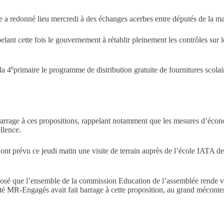
 a redonné lieu mercredi à des échanges acerbes entre députés de la maj
nt cette fois le gouvernement à rétablir pleinement les contrôles sur le r
e
la 4
primaire le programme de distribution gratuite de fournitures scolai
rrage à ces propositions, rappelant notamment que les mesures d’économi
llence.
 ont prévu ce jeudi matin une visite de terrain auprès de l’école IATA d
osé que l’ensemble de la commission Education de l’assemblée rende visi
rité MR-Engagés avait fait barrage à cette proposition, au grand mécont