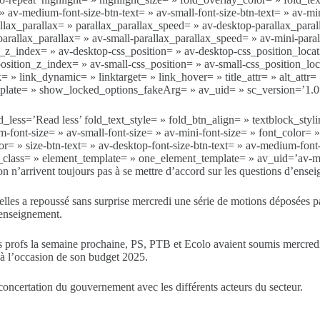
 » av-medium-font-size-btn-text= » av-small-font-size-btn-text= » av-m
lax_parallax= » parallax_parallax_speed= » av-desktop-parallax_para
arallax_parallax= » av-small-parallax_parallax_speed= » av-mini-paral
on_z_index= » av-desktop-css_position= » av-desktop-css_position_loc
sition_z_index= » av-small-css_position= » av-small-css_position_loc
= » link_dynamic= » linktarget= » link_hover= » title_attr= » alt_att
mplate= » show_locked_options_fakeArg= » av_uid= » sc_version=’1.0
less=’Read less’ fold_text_style= » fold_btn_align= » textblock_stylin
-font-size= » av-small-font-size= » av-mini-font-size= » font_color= 
 » size-btn-text= » av-desktop-font-size-btn-text= » av-medium-font-si
te_class= » element_template= » one_element_template= » av_uid=’av
n n’arrivent toujours pas à se mettre d’accord sur les questions d’ense
les a repoussé sans surprise mercredi une série de motions déposées p
’enseignement.
es profs la semaine prochaine, PS, PTB et Ecolo avaient soumis mercredi
 à l’occasion de son budget 2025.
 concertation du gouvernement avec les différents acteurs du secteur.