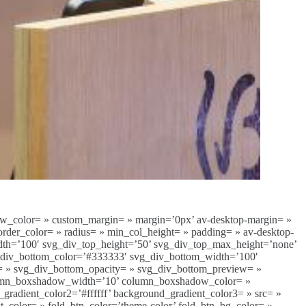
ow_color= » custom_margin= » margin=’0px’ av-desktop-margin= »
rder_color= » radius= » min_col_height= » padding= » av-desktop-
dth=’100′ svg_div_top_height=’50’ svg_div_top_max_height=’none’
g_div_bottom_color=’#333333′ svg_div_bottom_width=’100′
= » svg_div_bottom_opacity= » svg_div_bottom_preview= »
column_boxshadow_width=’10’ column_boxshadow_color= »
radient_color2=’#ffffff’ background_gradient_color3= » src= »
xt_color= » fold_btn_color=’theme-color’ fold_btn_bg_color= »