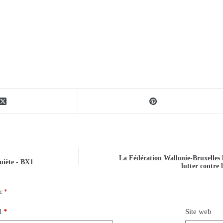
La Fédération Wallonie-Bruxelles 
quiète - BX1
lutter contre 
ec
*
l
*
Site web