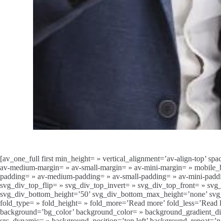
[av_one_full first min_height= » vertical_alignment=’av-align-to
av-medium-margin= » av-small-margin= » av-mini-margin= » mobile_br
padding= » av-medium-padding= » av-small-padding= » av-mini-padd
svg_div_top_flip= » svg_div_top_invert= » svg_div_top_front= » s
svg_div_bottom_height=’50’ svg_div_bottom_max_height=’none’ svg_
fold_type= » fold_height= » fold_more=’Read more’ fold_less=’Rea
background=’bg_color’ background_color= » background_gradient_dire
src_dynamic= » background_position=’top left’ background_repeat=’no-