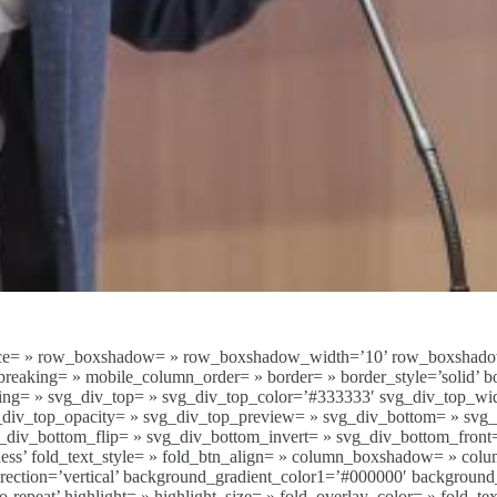
p’ space= » row_boxshadow= » row_boxshadow_width=’10’ row_boxshad
eaking= » mobile_column_order= » border= » border_style=’solid’ bo
ing= » svg_div_top= » svg_div_top_color=’#333333′ svg_div_top_wi
vg_div_top_opacity= » svg_div_top_preview= » svg_div_bottom= » sv
div_bottom_flip= » svg_div_bottom_invert= » svg_div_bottom_front
d less’ fold_text_style= » fold_btn_align= » column_boxshadow= » 
ction=’vertical’ background_gradient_color1=’#000000′ background_g
repeat’ highlight= » highlight_size= » fold_overlay_color= » fold_te