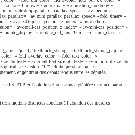
ini-font-size-btn-text= » animation= » animation_duration= »
llax= » av-desktop-parallax_parallax_speed= » av-medium-
lax_parallax= » av-mini-parallax_parallax_speed= » fold_timer= »
ation= » av-desktop-css_position_z_index= » av-medium-
ation= » av-small-css_position_z_index= » av-mini-css_position= »
r= » mobile_display= » mobile_col_pos=’0′ id= » custom_class= »
′]
g_align=’justify’ textblock_styling= » textblock_styling_gap= »
» color= » fold_overlay_color= » fold_text_color= »
ze-btn-text= » av-small-font-size-btn-text= » av-mini-font-size-btn-
-m6apmcai’ sc_version=’1.0′ admin_preview_bg= »]
ignement, engendrant des débats tendus entre les députés.
ar le PS, PTB et Ecolo lors d’une séance plénière marquée par une
 trois motions distinctes appelant à l’abandon des mesures