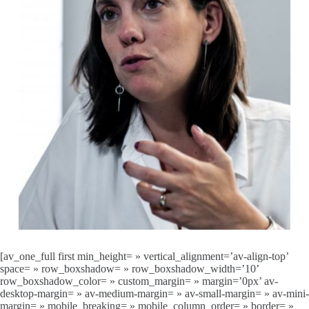
[av_one_full first min_height= » vertical_alignment=’av-align-top’
space= » row_boxshadow= » row_boxshadow_width=’10’
row_boxshadow_color= » custom_margin= » margin=’0px’ av-
desktop-margin= » av-medium-margin= » av-small-margin= » av-mini-
margin= » mobile_breaking= » mobile_column_order= » border= »