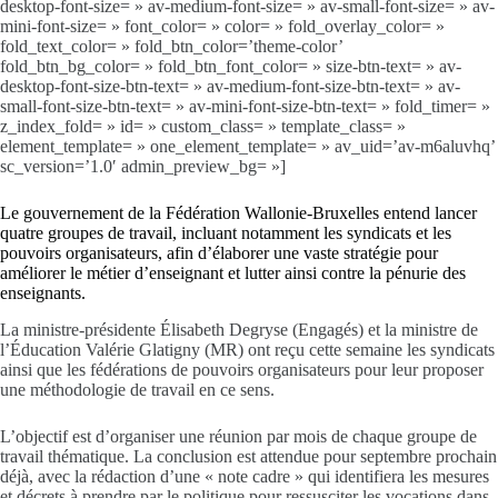
desktop-font-size= » av-medium-font-size= » av-small-font-size= » av-
mini-font-size= » font_color= » color= » fold_overlay_color= »
fold_text_color= » fold_btn_color=’theme-color’
fold_btn_bg_color= » fold_btn_font_color= » size-btn-text= » av-
desktop-font-size-btn-text= » av-medium-font-size-btn-text= » av-
small-font-size-btn-text= » av-mini-font-size-btn-text= » fold_timer= »
z_index_fold= » id= » custom_class= » template_class= »
element_template= » one_element_template= » av_uid=’av-m6aluvhq’
sc_version=’1.0′ admin_preview_bg= »]
Le gouvernement de la Fédération Wallonie-Bruxelles entend lancer
quatre groupes de travail, incluant notamment les syndicats et les
pouvoirs organisateurs, afin d’élaborer une vaste stratégie pour
améliorer le métier d’enseignant et lutter ainsi contre la pénurie des
enseignants.
La ministre-présidente Élisabeth Degryse (Engagés) et la ministre de
l’Éducation Valérie Glatigny (MR) ont reçu cette semaine les syndicats
ainsi que les fédérations de pouvoirs organisateurs pour leur proposer
une méthodologie de travail en ce sens.
L’objectif est d’organiser une réunion par mois de chaque groupe de
travail thématique. La conclusion est attendue pour septembre prochain
déjà, avec la rédaction d’une « note cadre » qui identifiera les mesures
et décrets à prendre par le politique pour ressusciter les vocations dans