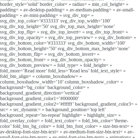
border_style=’solid’ border_color= » radius= » min_col_height= »
padding= » av-desktop-padding= » av-medium-padding= » av-small-
padding= » av-mini-padding= » svg_div_top= »
svg_div_top_color=’#333333′ svg_div_top_width=’100′
svg_div_top_height=’50’ svg_div_top_max_height=’none’
svg_div_top_flip= » svg_div_top_invert= » svg_div_top_front= »
svg_div_top_opacity= » svg_div_top_preview= » svg_div_bottom= »
svg_div_bottom_color=’#333333′ svg_div_bottom_width=’100′
svg_div_bottom_height=’50’ svg_div_bottom_max_height=’none’
svg_div_bottom_flip= » svg_div_bottom_invert= »
svg_div_bottom_front= » svg_div_bottom_opacity= »
svg_div_bottom_preview= » fold_type= » fold_height= »
fold_more=’Read more’ fold_less=’Read less’ fold_text_style= »
fold_btn_align= » column_boxshadow= »
column_boxshadow_width=’10’ column_boxshadow_color= »
background=’bg_color’ background_color= »
background_gradient_direction=’vertical’
background_gradient_color1=’#000000′
background_gradient_color2=’#ffffff’ background_gradient_color3= »
src= » src_dynamic= » background_position=’top left’
background_repeat=’no-repeat’ highlight= » highlight_size= »
fold_overlay_color= » fold_text_color= » fold_btn_color=’theme-
color’ fold_btn_bg_color= » fold_btn_font_color= » size-btn-text= »
av-desktop-font-size-btn-text= » av-medium-font-size-btn-text= » av-
small-font-size-btn-text= » av-mini-font-size-btn-text= » animation= »