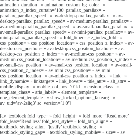
animation_duration= » animation_custom_bg_color= »
animation_z_index_curtain=’100′ parallax_parallax= »
parallax_parallax_speed= » av-desktop-parallax_parallax= » av-
desktop-parallax_parallax_speed= » av-medium-parallax_parallax= »
av-medium-parallax_parallax_speed= » av-small-parallax_parallax= »
av-small-parallax_parallax_speed= » av-mini-parallax_parallax= » av-
mini-parallax_parallax_speed= » fold_timer= » z_index_fold= »
css_position= » css_position_location= » css_position_z_index= » av-
desktop-css_position= » av-desktop-css_position_location= » av-
desktop-css_position_z_index= » av-medium-css_position= » av-
medium-css_position_location= » av-medium-css_position_z_index= »
av-small-css_position= » av-small-css_position_location= » av-small-
css_position_z_index= » av-mini-css_position= » av-mini-
css_position_location= » av-mini-css_position_z_index= » link= »
link_dynamic= » linktarget= » link_hover= » title_attr= » alt_attr= »
mobile_display= » mobile_col_pos=’0′ id= » custom_class= »
template_class= » aria_label= » element_template= »
one_element_template= » show_locked_options_fakearg= »
av_uid=’av-2sliq3′ sc_version=’1.0′]
[av_textblock fold_type= » fold_height= » fold_more=’Read more’
fold_less=’Read less’ fold_text_style= » fold_btn_align= »
textblock_styling_align=’justify’ textblock_styling= »
textblock_styling_gap= » textblock_styling_mobile= » size= » av-