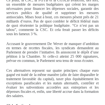
Ce jeudi, la CSC, la FGTB et la CGSLB avancent, dès lors,
un ensemble de mesures budgétaires qui créent les marges
nécessaires pour financer les dépenses sociales, garantir des
services publics de qualité et supprimer les mesures
antisociales. Mises bout à bout, ces mesures pèsent près de 21
milliards d’euros. Pas de quoi combler le déficit fédéral mais
de quoi réorienter la politique budgétaire. “Ce n’est pas un
tabou”, commente la CSC. Et cela ferait passer les déficits
sous les fameux 3 %.
Accusant le gouvernement De Wever de manquer d’ambition
en termes de recettes fiscales, les syndicats demandent au
Parlement de prendre l’initiative. Ils annoncent le dépôt d’une
pétition à la Chambre. Si celle-ci atteint 25 000 signatures,
prévue en commun, le Parlement sera tenu de nous écouter.
Ces alternatives reposent sur quatre principes: chaque euro
gagné est traité de la même manière (afin de faire disparaître le
traitement favorable du capital), taxer plus équitablement les
exceptions parafiscales et les statuts alternatifs, contrôler et
évaluer les subventions accordées aux entreprises et les
dépenses fiscales et, enfin, une liberté accrue dans la formation
des salaires.