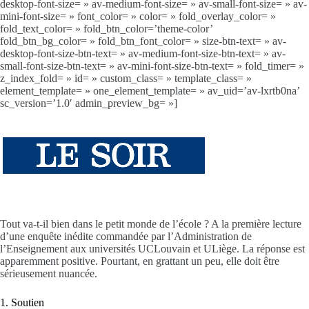
desktop-font-size= » av-medium-font-size= » av-small-font-size= » av-
mini-font-size= » font_color= » color= » fold_overlay_color= »
fold_text_color= » fold_btn_color=’theme-color’
fold_btn_bg_color= » fold_btn_font_color= » size-btn-text= » av-
desktop-font-size-btn-text= » av-medium-font-size-btn-text= » av-
small-font-size-btn-text= » av-mini-font-size-btn-text= » fold_timer= »
z_index_fold= » id= » custom_class= » template_class= »
element_template= » one_element_template= » av_uid=’av-lxrtb0na’
sc_version=’1.0′ admin_preview_bg= »]
T
out va-t-il bien dans le petit monde de l’école ? A la première lecture
d’une enquête inédite commandée par l’Administration de
l’Enseignement aux universités UCLouvain et ULiège. La réponse est
apparemment positive. Pourtant, en grattant un peu, elle doit être
sérieusement nuancée.
1. Soutien