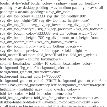
border_style=’solid’ border_color= » radius= » min_col_height= »
padding= » av-desktop-padding= » av-medium-padding= » av-small-
padding= » av-mini-padding= » svg_div_top= »
svg_div_top_color=’#333333′ svg_div_top_width=’100′
svg_div_top_height=’50’ svg_div_top_max_height=’none’
svg_div_top_flip= » svg_div_top_invert= » svg_div_top_front= »
svg_div_top_opacity= » svg_div_top_preview= » svg_div_bottom= »
svg_div_bottom_color=’#333333′ svg_div_bottom_width=’100′
svg_div_bottom_height=’50’ svg_div_bottom_max_height=’none’
svg_div_bottom_flip= » svg_div_bottom_invert= »
svg_div_bottom_front= » svg_div_bottom_opacity= »
svg_div_bottom_preview= » fold_type= » fold_height= »
fold_more=’Read more’ fold_less=’Read less’ fold_text_style= »
fold_btn_align= » column_boxshadow= »
column_boxshadow_width=’10’ column_boxshadow_color= »
background=’bg_color’ background_color= »
background_gradient_direction=’vertical’
background_gradient_color1=’#000000′
background_gradient_color2=’#ffffff’ background_gradient_color3= »
src= » background_position=’top left’ background_repeat=’no-repeat’
highlight= » highlight_size= » fold_overlay_color= »
fold_text_color= » fold_btn_color=’theme-color’
fold_btn_bg_color= » fold_btn_font_color= » size-btn-text= » av-
desktop-font-size-btn-text= » av-medium-font-size-btn-text= » av-
small-font-size-btn-text= » av-mini-font-size-btn-text= » animation= »