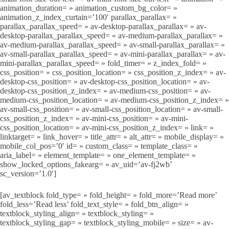
animation_duration= » animation_custom_bg_color= »
animation_z_index_curtain=’100′ parallax_parallax= »
parallax_parallax_speed= » av-desktop-parallax_parallax= » av-
desktop-parallax_parallax_speed= » av-medium-parallax_parallax= »
av-medium-parallax_parallax_speed= » av-small-parallax_parallax= »
av-small-parallax_parallax_speed= » av-mini-parallax_parallax= » av-
mini-parallax_parallax_speed= » fold_timer= » z_index_fold= »
css_position= » css_position_location= » css_position_z_index= » av-
desktop-css_position= » av-desktop-css_position_location= » av-
desktop-css_position_z_index= » av-medium-css_position= » av-
medium-css_position_location= » av-medium-css_position_z_index= »
av-small-css_position= » av-small-css_position_location= » av-small-
css_position_z_index= » av-mini-css_position= » av-mini-
css_position_location= » av-mini-css_position_z_index= » link= »
linktarget= » link_hover= » title_attr= » alt_attr= » mobile_display= »
mobile_col_pos=’0′ id= » custom_class= » template_class= »
aria_label= » element_template= » one_element_template= »
show_locked_options_fakearg= » av_uid=’av-fj2wb’
sc_version=’1.0′]
[av_textblock fold_type= » fold_height= » fold_more=’Read more’
fold_less=’Read less’ fold_text_style= » fold_btn_align= »
textblock_styling_align= » textblock_styling= »
textblock_styling_gap= » textblock_styling_mobile= » size= » av-