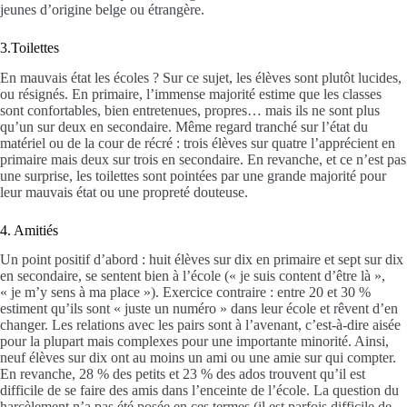
jeunes d’origine belge ou étrangère.
3.Toilettes
En mauvais état les écoles ? Sur ce sujet, les élèves sont plutôt lucides,
ou résignés. En primaire, l’immense majorité estime que les classes
sont confortables, bien entretenues, propres… mais ils ne sont plus
qu’un sur deux en secondaire. Même regard tranché sur l’état du
matériel ou de la cour de récré : trois élèves sur quatre l’apprécient en
primaire mais deux sur trois en secondaire. En revanche, et ce n’est pas
une surprise, les toilettes sont pointées par une grande majorité pour
leur mauvais état ou une propreté douteuse.
4. Amitiés
Un point positif d’abord : huit élèves sur dix en primaire et sept sur dix
en secondaire, se sentent bien à l’école (« je suis content d’être là »,
« je m’y sens à ma place »). Exercice contraire : entre 20 et 30 %
estiment qu’ils sont « juste un numéro » dans leur école et rêvent d’en
changer. Les relations avec les pairs sont à l’avenant, c’est-à-dire aisée
pour la plupart mais complexes pour une importante minorité. Ainsi,
neuf élèves sur dix ont au moins un ami ou une amie sur qui compter.
En revanche, 28 % des petits et 23 % des ados trouvent qu’il est
difficile de se faire des amis dans l’enceinte de l’école. La question du
harcèlement n’a pas été posée en ces termes (il est parfois difficile de