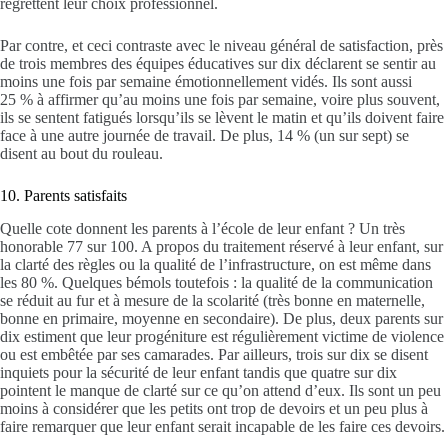
regrettent leur choix professionnel.
Par contre, et ceci contraste avec le niveau général de satisfaction, près
de trois membres des équipes éducatives sur dix déclarent se sentir au
moins une fois par semaine émotionnellement vidés. Ils sont aussi
25 % à affirmer qu’au moins une fois par semaine, voire plus souvent,
ils se sentent fatigués lorsqu’ils se lèvent le matin et qu’ils doivent faire
face à une autre journée de travail. De plus, 14 % (un sur sept) se
disent au bout du rouleau.
10. Parents satisfaits
Quelle cote donnent les parents à l’école de leur enfant ? Un très
honorable 77 sur 100. A propos du traitement réservé à leur enfant, sur
la clarté des règles ou la qualité de l’infrastructure, on est même dans
les 80 %. Quelques bémols toutefois : la qualité de la communication
se réduit au fur et à mesure de la scolarité (très bonne en maternelle,
bonne en primaire, moyenne en secondaire). De plus, deux parents sur
dix estiment que leur progéniture est régulièrement victime de violence
ou est embêtée par ses camarades. Par ailleurs, trois sur dix se disent
inquiets pour la sécurité de leur enfant tandis que quatre sur dix
pointent le manque de clarté sur ce qu’on attend d’eux. Ils sont un peu
moins à considérer que les petits ont trop de devoirs et un peu plus à
faire remarquer que leur enfant serait incapable de les faire ces devoirs.