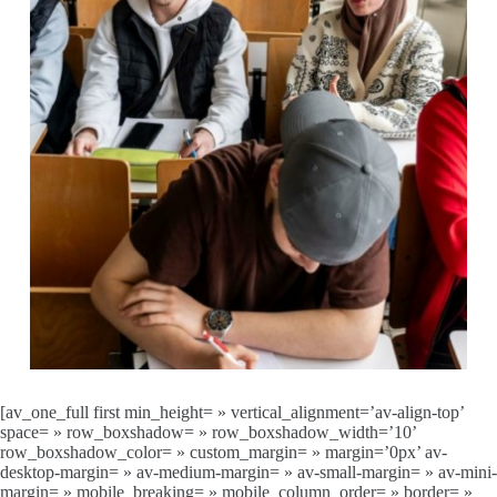
[av_one_full first min_height= » vertical_alignment=’av-align-top’
space= » row_boxshadow= » row_boxshadow_width=’10’
row_boxshadow_color= » custom_margin= » margin=’0px’ av-
desktop-margin= » av-medium-margin= » av-small-margin= » av-mini-
margin= » mobile_breaking= » mobile_column_order= » border= »