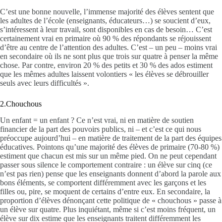
C’est une bonne nouvelle, l’immense majorité des élèves sentent que
les adultes de l’école (enseignants, éducateurs…) se soucient d’eux,
s’intéressent à leur travail, sont disponibles en cas de besoin… C’est
certainement vrai en primaire où 90 % des répondants se réjouissent
d’être au centre de l’attention des adultes. C’est – un peu – moins vrai
en secondaire où ils ne sont plus que trois sur quatre à penser la même
chose. Par contre, environ 20 % des petits et 30 % des ados estiment
que les mêmes adultes laissent volontiers « les élèves se débrouiller
seuls avec leurs difficultés ».
2.Chouchous
Un enfant = un enfant ? Ce n’est vrai, ni en matière de soutien
financier de la part des pouvoirs publics, ni – et c’est ce qui nous
préoccupe aujourd’hui – en matière de traitement de la part des équipes
éducatives. Pointons qu’une majorité des élèves de primaire (70-80 %)
estiment que chacun est mis sur un même pied. On ne peut cependant
passer sous silence le comportement contraire : un élève sur cinq (ce
n’est pas rien) pense que les enseignants donnent d’abord la parole aux
bons éléments, se comportent différemment avec les garçons et les
filles ou, pire, se moquent de certains d’entre eux. En secondaire, la
proportion d’élèves dénonçant cette politique de « chouchous » passe à
un élève sur quatre. Plus inquiétant, même si c’est moins fréquent, un
élève sur dix estime que les enseignants traitent différemment les