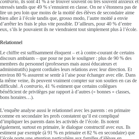
contrario
, ils sont 41 % à se trouver souvent ou très souvent anxieux et
stressés tandis que 49 % s’ennuient en classe. On ne s’étonnera pas de
lire un peu loin que moins de la moitié des élèves de secondaire aime
bien aller à l’école tandis que, grosso modo, l’autre moitié a envie
d’arrêter les frais le plus vite possible. D’ailleurs, pour 40 % d’entre
eux, s’ils le pouvaient ils ne viendraient tout simplement plus à l’école.
Relationnel
Le chiffre est suffisamment éloquent – et à contre-courant de certains
discours ambiants – que pour ne pas le souligner : plus de 90 % des
membres du personnel (professeurs mais aussi éducateurs et
administratifs) jugent cordiales leurs relations avec leur direction. Et
environ 80 % assurent se sentir à l’aise pour échanger avec elle. Dans
la même veine, ils peuvent vraiment compter sur son soutien en cas de
difficulté.
A contrario
, 41 % estiment que certains collègues
bénéficient de privilèges par rapport à d’autres (« bonnes » classes,
bons horaires…).
L’enquête analyse aussi le relationnel avec les parents : en primaire
comme en secondaire les profs constatent qu’il est compliqué
d’impliquer les parents dans les activités de l’école. Ils notent
également, surtout en primaire, le dialogue constructif avec eux. Ils
estiment par exemple (à 91 % en primaire et 82 % en secondaire) que
l’école porte une attention particulière aux familles d’élèves en