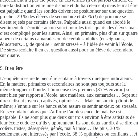
faire la distinction entre une dispute et du harcèlement) mais le mal-être
est palpable quand les sondés doivent se positionner sur une question
proche : 29 % des élèves de secondaire et 43 % (!) de primaire se
disent rejetés par certains élèves. Palpable aussi quand est abordé le
sentiment de sécurité : aucun souci pour les trois quarts des élèves mais
c’est compliqué pour les autres. Ainsi, en primaire, plus d’un sur quatre
a peur de certains camarades ou de certains adultes (enseignants,
éducateurs…), de quoi se « sentir stressé » à l’idée de venir à l’école.
De stress scolaire il en est question aussi pour un élève de secondaire
sur quatre.
5. Bien-être
L’enquête mesure le bien-être scolaire à travers quelques indicateurs.
En la matière, primaires et secondaires ne sont pas toujours sur la
même longueur d’onde. L’immense des premiers (85 % environ) se
sent bien par rapport à l’école, aux matières, aux camarades… Sept sur
dix se disent joyeux, captivés, optimistes… Mais un sur cinq (tout de
même) s’ennuie sur les bancs et/ou assure se sentir anxieux ou stressés.
En secondaire, alors que s’affirme l’adolescence, le malaise est
palpable. Ils ne sont plus que deux sur trois environ à être satisfaits de
leur école et de ce qu’ils y apprennent. Ils sont deux sur dix à se dire en
colère, tristes, désespérés, gênés, mal à l’aise… De plus, 30 %
seulement sont intéressés par l’école, 38 % optimistes ou confiants…
A