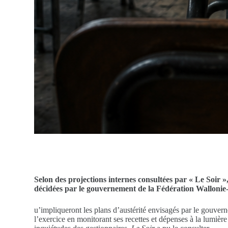
Selon des projections internes consultées par « Le Soir »
décidées par le gouvernement de la Fédération Wallonie-
u’impliqueront les plans d’austérité envisagés par le gouve
l’exercice en monitorant ses recettes et dépenses à la lumiè