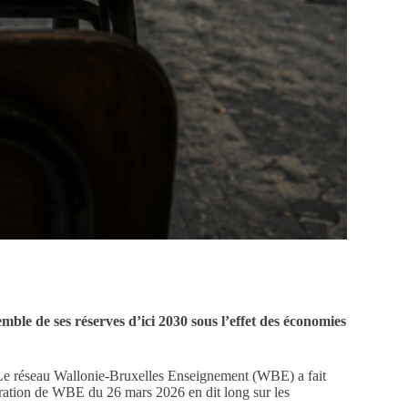
mble de ses réserves d’ici 2030 sous l’effet des économies
? Le réseau Wallonie-Bruxelles Enseignement (WBE) a fait
stration de WBE du 26 mars 2026 en dit long sur les