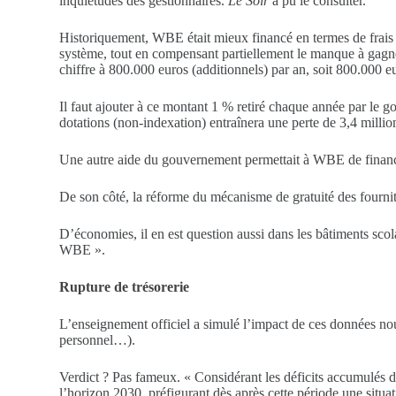
inquiétudes des gestionnaires.
Le Soir
a pu le consulter.
Historiquement, WBE était mieux financé en termes de frais d
système, tout en compensant partiellement le manque à gag
chiffre à 800.000 euros (additionnels) par an, soit 800.000 
Il faut ajouter à ce montant 1 % retiré chaque année par le g
dotations (non-indexation) entraînera une perte de 3,4 millio
Une autre aide du gouvernement permettait à WBE de financer
De son côté, la réforme du mécanisme de gratuité des fournit
D’économies, il en est question aussi dans les bâtiments scol
WBE ».
Rupture de trésorerie
L’enseignement officiel a simulé l’impact de ces données nouv
personnel…).
Verdict ? Pas fameux. « Considérant les déficits accumulés du
l’horizon 2030, préfigurant dès après cette période une situa