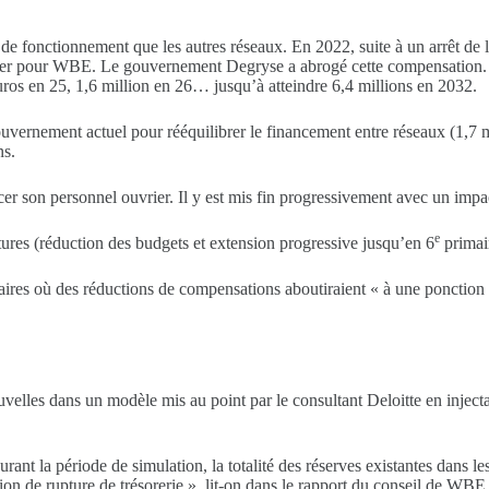
e fonctionnement que les autres réseaux. En 2022, suite à un arrêt de l
ner pour WBE. Le gouvernement Degryse a abrogé cette compensation. 
euros en 25, 1,6 million en 26… jusqu’à atteindre 6,4 millions en 2032.
ouvernement actuel pour rééquilibrer le financement entre réseaux (1,7 m
ns.
 son personnel ouvrier. Il y est mis fin progressivement avec un impac
e
ures (réduction des budgets et extension progressive jusqu’en 6
primair
aires où des réductions de compensations aboutiraient « à une ponction 
elles dans un modèle mis au point par le consultant Deloitte en injectan
rant la période de simulation, la totalité des réserves existantes dans 
tion de rupture de trésorerie », lit-on dans le rapport du conseil de WB