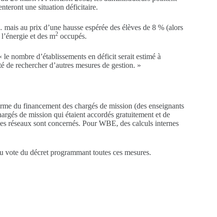
teront une situation déficitaire.
t… mais au prix d’une hausse espérée des élèves de 8 % (alors
2
 l’énergie et des m
occupés.
« le nombre d’établissements en déficit serait estimé à
ité de rechercher d’autres mesures de gestion. »
éforme du financement des chargés de mission (des enseignants
rgés de mission qui étaient accordés gratuitement et de
 les réseaux sont concernés. Pour WBE, des calculs internes
du vote du décret programmant toutes ces mesures.