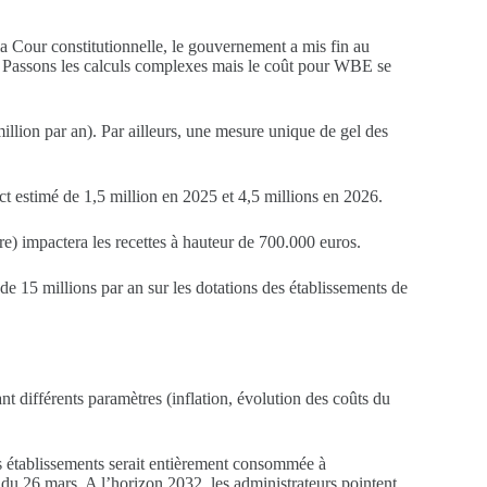
a Cour constitutionnelle, le gouvernement a mis fin au
Passons les calculs complexes mais le coût pour WBE se
illion par an). Par ailleurs, une mesure unique de gel des
t estimé de 1,5 million en 2025 et 4,5 millions en 2026.
e) impactera les recettes à hauteur de 700.000 euros.
de 15 millions par an sur les dotations des établissements de
t différents paramètres (inflation, évolution des coûts du
les établissements serait entièrement consommée à
E du 26 mars. A l’horizon 2032, les administrateurs pointent