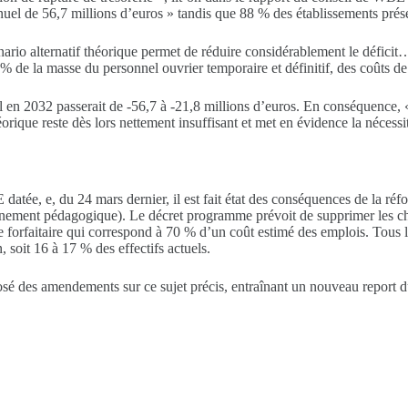
nuel de 56,7 millions d’euros » tandis que 88 % des établissements présen
nario alternatif théorique permet de réduire considérablement le défici
 8 % de la masse du personnel ouvrier temporaire et définitif, des coûts de
uel en 2032 passerait de -56,7 à -21,8 millions d’euros. En conséquence, 
éorique reste dès lors nettement insuffisant et met en évidence la nécess
atée, e, du 24 mars dernier, il est fait état des conséquences de la r
nement pédagogique). Le décret programme prévoit de supprimer les cha
e forfaitaire qui correspond à 70 % d’un coût estimé des emplois. Tous
, soit 16 à 17 % des effectifs actuels.
sé des amendements sur ce sujet précis, entraînant un nouveau report 