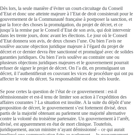
Dès lors, la seule manière d’éviter un court-circuitage du Conseil
d’Etat et donc une atteinte majeure à l’Etat de droit consisterait pour le
gouvernement de la Communauté française à postposer la sanction, et
par la force des choses la promulgation, du projet de décret, et ce
jusqu’à la remise par le Conseil d’Etat de son avis, qui doit intervenir
dans les trente jours, donc avant les élections. Le jour où le Conseil
d’Etat donnera son avis, de deux choses l’une. Ou bien l’avis ne
soulève aucune objection juridique majeure à l’égard du projet de
décret et ce dernier devra être sanctionné et promulgué avec de solides
garanties juridiques. Ou bien l’avis soulève au contraire une ou
plusieurs objections juridiques majeures et le gouvernement pourrait
refuser de signer le projet de décret. On l’a dit, en promulguant un
décret, il l’authentifierait en couvrant les vices de procédure qui ont pu
affecter le vote du décret. Sa responsabilité est donc très lourde.
Se pose certes la question de l’état de ce gouvernement : est-il
démissionnaire et est-il tenu de limiter son action à l’expédition des
affaires courantes ? La situation est insolite. A la suite du dépôt d’une
proposition de décret, le gouvernement s’est fortement divisé, deux
partis de la majorité obtenant au parlement une majorité alternative
contre la volonté du troisième partenaire. Un gouvernement à l’arrêt,
divisé, est apparemment en état de mort clinique. Toutefois,
juridiquement, aucun ministre n’ayant démissionné – ce qui aurait
impliqué une communication faite au parlement –, le gouvernement