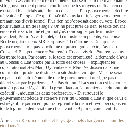
du vote. Ces chiffres ont tout de même poussé le parlement à demander
si le gouvernement pouvait confirmer que les moyens de financement
existaient bien. Mais attendre un consensus d’un gouvernement déchiré
relevait de l’utopie. Ce qui fut vérifié dans la nuit, le gouvernement ne
prenant pas d’avis formel. Plus rien ne s’opposait donc au vote. Est-ce
pour autant la fin de la saga ? On ne peut jurer de rien, le texte devant
encore être sanctionné et promulgué, donc signé, par le ministre-
président, Pierre-Yves Jeholet, et la ministre compétente, Françoise
Bertieaux, tous deux MR et opposés à la réforme. « Tant que le
gouvernement n’a pas sanctionné ni promulgué le texte, l’avis du
Conseil d’Etat peut encore être rendu. Et cet avis doit être remis dans
les trente jours. Par contre, si le texte est promulgué, la demande d’avis
au Conseil d’Etat tombe par la force des choses », expliquent les
constitutionnalistes Marc Uyttendaele et Marc Verdussen dans une
contribution juridique destinée au site Justice-en-ligne. Mais ne serait-
ce pas un déni de démocratie que le gouvernement ne signe pas un
décret voté par le parlement ? « Pas du tout ! La sanction est le dernier
acte du pouvoir législatif et la promulgation, le premier acte du pouvoir
exécutif », ajoutent les deux professeurs. « Et surtout si le
gouvernement décide d’attendre l’avis du Conseil d’Etat et que celui-ci
est négatif, le parlement pourra reprendre la main et revoir sa copie, en
toute légitimité démocratique et ce avant le 9 juin », concluent-ils.
À lire aussi
Réforme du décret Paysage : quels changements pour les
étudiants ?