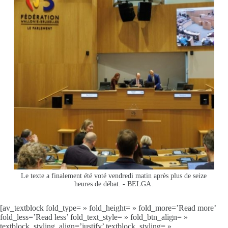
Le texte a finalement été voté vendredi matin après plus de seize
heures de débat. - BELGA.
[av_textblock fold_type= » fold_height= » fold_more=’Read more’
fold_less=’Read less’ fold_text_style= » fold_btn_align= »
textblock_styling_align=’justify’ textblock_styling= »