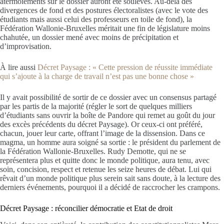
atermoiements sur le dossier auront été soulevés. Au-delà des
divergences de fond et des postures électoralistes (avec le vote des
étudiants mais aussi celui des professeurs en toile de fond), la
Fédération Wallonie-Bruxelles méritait une fin de législature moins
chahutée, un dossier mené avec moins de précipitation et
d’improvisation.
À lire aussi
Décret Paysage : « Cette pression de réussite immédiate
qui s’ajoute à la charge de travail n’est pas une bonne chose »
Il y avait possibilité de sortir de ce dossier avec un consensus partagé
par les partis de la majorité (régler le sort de quelques milliers
d’étudiants sans ouvrir la boîte de Pandore qui remet au goût du jour
des excès précédents du décret Paysage). Or ceux-ci ont préféré,
chacun, jouer leur carte, offrant l’image de la dissension. Dans ce
magma, un homme aura soigné sa sortie : le président du parlement de
la Fédération Wallonie-Bruxelles. Rudy Demotte, qui ne se
représentera plus et quitte donc le monde politique, aura tenu, avec
soin, concision, respect et retenue les seize heures de débat. Lui qui
rêvait d’un monde politique plus serein sait sans doute, à la lecture des
derniers événements, pourquoi il a décidé de raccrocher les crampons.
Décret Paysage : réconcilier démocratie et Etat de droit