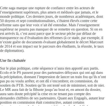
Cette saga marque une rupture de confiance entre les acteurs de
l’enseignement supérieurs, plus amers et médusés que jamais, et le
monde politique. Ces derniers jours, de nombreux académiques, dont
50 doyens et sept constitutionnalistes, s’étaient élevés contre cette
réforme sans que leur voix n’ait été entendue. Mais l’enseignement
supérieur ne pourra pas manquer de se remettre en question. Si on en
est arrivés là, c’est aussi parce que le secteur pèche par défaut de
transparence ou d’évaluation des réformes (à ce stade, par exemple, il
n’existe guère de documents évaluant globalement le décret Marcourt
de 2014 et son impact sur le parcours des étudiants, la réussite, le taux
de diplomation).
Une fin chahutée
Sur le plan politique, cette séquence n’aura rien apporté aux partis.
Ecolo et le PS passent pour des partenaires déloyaux qui ont agi dans
la précipitation, donnant l’impression de lancer un train fou qu’ils n’ont
pas pu ou voulu arrêter, et ont dû s’encombrer, en commission, du
soutien du PTB. Soutien qu’ils ont tenté soit de minimiser, soit de nier.
Le MR aura fait de la flibuste jusqu’au bout et, en amont du dossier,
aura sans doute précipité la crise en ne tenant pas compte des
demandes chiffrées de ses partenaires. Quant aux Engagés, autant leur
position en commission était constructive, autant certains