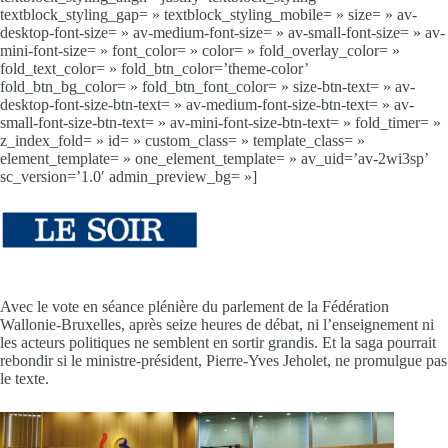
textblock_styling_gap= » textblock_styling_mobile= » size= » av-
desktop-font-size= » av-medium-font-size= » av-small-font-size= » av-
mini-font-size= » font_color= » color= » fold_overlay_color= »
fold_text_color= » fold_btn_color=’theme-color’
fold_btn_bg_color= » fold_btn_font_color= » size-btn-text= » av-
desktop-font-size-btn-text= » av-medium-font-size-btn-text= » av-
small-font-size-btn-text= » av-mini-font-size-btn-text= » fold_timer= »
z_index_fold= » id= » custom_class= » template_class= »
element_template= » one_element_template= » av_uid=’av-2wi3sp’
sc_version=’1.0′ admin_preview_bg= »]
Avec le vote en séance plénière du parlement de la Fédération
Wallonie-Bruxelles, après seize heures de débat, ni l’enseignement ni
les acteurs politiques ne semblent en sortir grandis. Et la saga pourrait
rebondir si le ministre-président, Pierre-Yves Jeholet, ne promulgue pas
le texte.