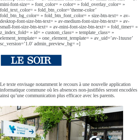
mini-font-size= » font_color= » color= » fold_overlay_color= »
fold_text_color= » fold_btn_color=’theme-color’
fold_btn_bg_color= » fold_btn_font_color= » size-btn-text= » av-
desktop-font-size-btn-text= » av-medium-font-size-btn-text= » av-
small-font-size-btn-text= » av-mini-font-size-btn-text= » fold_timer= »
z_index_fold= » id= » custom_class= » template_class= »
element_template= » one_element_template= » av_uid=’av-1tuuxe’
sc_version=’1.0′ admin_preview_bg= »]
Le texte envisage notamment le recours à une nouvelle application
informatique commune où les absences non-justifiées seront encodées
ainsi qu’une communication plus efficace avec les parents.