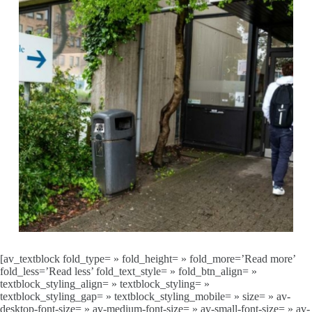
[av_textblock fold_type= » fold_height= » fold_more=’Read more’
fold_less=’Read less’ fold_text_style= » fold_btn_align= »
textblock_styling_align= » textblock_styling= »
textblock_styling_gap= » textblock_styling_mobile= » size= » av-
desktop-font-size= » av-medium-font-size= » av-small-font-size= » av-