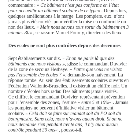
commentaire : «
Ce bâtiment n’est pas conforme en l’état
pour accueillir un bâtiment scolaire de ce type
« . Depuis lors,
quelques améliorations à la marge. Les pompiers, eux, n’ont
jamais plus été conviés pour vérifier la mise en conformité ou
non des lieux. «
Mais nous savons tous sortir du bâtiment en 3
minutes 30
« , se rassure Marcel Fourny, directeur des lieux.
Des écoles ne sont plus contrôlées depuis des décennies
Sept établissements sur dix. «
Et on ne parle là que des
bâtiments que nous visitons »
, glisse le commandant Duvivier
de la zone de secours Hesbaye. «
Parce que vous ne visitez
pas l’ensemble des écoles ? »
, demande-t-on naïvement. La
réponse tombe. Au sein des établissements scolaires ouverts en
Fédération Wallonie-Bruxelles, il existerait un chiffre noir. Un
nombre d’écoles hors radar. Des bâtiments jamais visités.
Ce chiffre, le commandant Duvivier, représentant prévention
pour l’ensemble des zones, l’estime «
entre 5 et 10%
« . Jamais
les pompiers ne peuvent d’initiative visiter un bâtiment
scolaire. «
Cela doit se faire sur mandat soit du PO soit du
bourgmestre. Sans cela, nous n’avons aucun droit. Si on ne
nous demande rien pendant trente ans, il n’y aura aucun
contrôle pendant 30 ans
« , pousse-t-il.