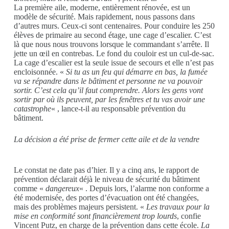
La première aile, moderne, entièrement rénovée, est un
modèle de sécurité. Mais rapidement, nous passons dans
d’autres murs. Ceux-ci sont centenaires. Pour conduire les 250
élèves de primaire au second étage, une cage d’escalier. C’est
là que nous nous trouvons lorsque le commandant s’arrête. Il
jette un œil en contrebas. Le fond du couloir est un cul-de-sac.
La cage d’escalier est la seule issue de secours et elle n’est pas
encloisonnée. «
Si tu as un feu qui démarre en bas, la fumée
va se répandre dans le bâtiment et personne ne va pouvoir
sortir. C’est cela qu’il faut comprendre. Alors les gens vont
sortir par où ils peuvent, par les fenêtres et tu vas avoir une
catastrophe
« , lance-t-il au responsable prévention du
bâtiment.
La décision a été prise de fermer cette aile et de la vendre
Le constat ne date pas d’hier. Il y a cinq ans, le rapport de
prévention déclarait déjà le niveau de sécurité du bâtiment
comme «
dangereux
« . Depuis lors, l’alarme non conforme a
été modernisée, des portes d’évacuation ont été changées,
mais des problèmes majeurs persistent. «
Les travaux pour la
mise en conformité sont financièrement trop lourds
, confie
Vincent Putz, en charge de la prévention dans cette école.
La