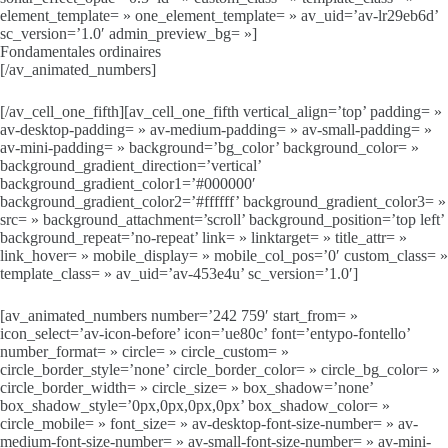
element_template= » one_element_template= » av_uid=’av-lr29eb6d’
sc_version=’1.0′ admin_preview_bg= »]
Fondamentales ordinaires
[/av_animated_numbers]
[/av_cell_one_fifth][av_cell_one_fifth vertical_align=’top’ padding= »
av-desktop-padding= » av-medium-padding= » av-small-padding= »
av-mini-padding= » background=’bg_color’ background_color= »
background_gradient_direction=’vertical’
background_gradient_color1=’#000000′
background_gradient_color2=’#ffffff’ background_gradient_color3= »
src= » background_attachment=’scroll’ background_position=’top left’
background_repeat=’no-repeat’ link= » linktarget= » title_attr= »
link_hover= » mobile_display= » mobile_col_pos=’0′ custom_class= »
template_class= » av_uid=’av-453e4u’ sc_version=’1.0′]
[av_animated_numbers number=’242 759′ start_from= »
icon_select=’av-icon-before’ icon=’ue80c’ font=’entypo-fontello’
number_format= » circle= » circle_custom= »
circle_border_style=’none’ circle_border_color= » circle_bg_color= »
circle_border_width= » circle_size= » box_shadow=’none’
box_shadow_style=’0px,0px,0px,0px’ box_shadow_color= »
circle_mobile= » font_size= » av-desktop-font-size-number= » av-
medium-font-size-number= » av-small-font-size-number= » av-mini-