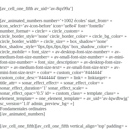
[av_cell_one_fifth av_uid=’av-8qx99a’]
[av_animated_numbers number=’+1002 écoles’ start_from= »
icon_select=’av-icon-before’ icon=’ue8e4′ font=’fontello’
number_format= » circle= » circle_custom= »
circle_border_style=’none’ circle_border_color= » circle_bg_color= »
circle_border_width= » circle_size= » box_shadow=’none’
box_shadow_style=’0px,0px,0px,0px’ box_shadow_color= »
circle_mobile= » font_size= » av-desktop-font-size-number= » av-
medium-font-size-number= » av-small-font-size-number= » av-mini-
font-size-number= » font_size_description= » av-desktop-font-size-
text= » av-medium-font-size-text= » av-small-font-size-text= » av-
mini-font-size-text= » color= » custom_color=’#444444′
custom_color_desc=’#444444′ timer= » link= » linktarget= »
title_attr= » sonar_effect_effect= » sonar_effect_color= »
sonar_effect_duration=’1′ sonar_effect_scale= »
sonar_effect_opac=’0.5′ id= » custom_class= » template_class= »
element_template= » one_element_template= » av_uid=’av-lqwdbwjg’
sc_version=’1.0′ admin_preview_bg= »]
Fondamentales ordinaires
[/av_animated_numbers]
[/av_cell_one_fifth][av_cell_one_fifth vertical_align=’top’ padding= »