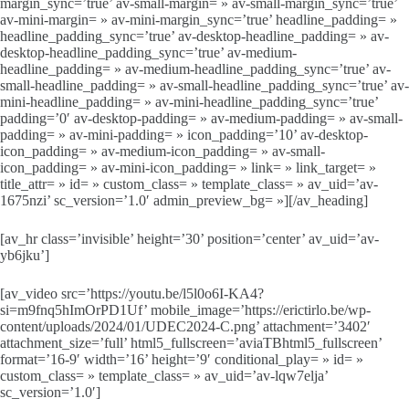
margin_sync=’true’ av-small-margin= » av-small-margin_sync=’true’
av-mini-margin= » av-mini-margin_sync=’true’ headline_padding= »
headline_padding_sync=’true’ av-desktop-headline_padding= » av-
desktop-headline_padding_sync=’true’ av-medium-
headline_padding= » av-medium-headline_padding_sync=’true’ av-
small-headline_padding= » av-small-headline_padding_sync=’true’ av-
mini-headline_padding= » av-mini-headline_padding_sync=’true’
padding=’0′ av-desktop-padding= » av-medium-padding= » av-small-
padding= » av-mini-padding= » icon_padding=’10’ av-desktop-
icon_padding= » av-medium-icon_padding= » av-small-
icon_padding= » av-mini-icon_padding= » link= » link_target= »
title_attr= » id= » custom_class= » template_class= » av_uid=’av-
1675nzi’ sc_version=’1.0′ admin_preview_bg= »][/av_heading]
[av_hr class=’invisible’ height=’30’ position=’center’ av_uid=’av-
yb6jku’]
[av_video src=’https://youtu.be/l5l0o6I-KA4?
si=m9fnq5hImOrPD1Uf’ mobile_image=’https://erictirlo.be/wp-
content/uploads/2024/01/UDEC2024-C.png’ attachment=’3402′
attachment_size=’full’ html5_fullscreen=’aviaTBhtml5_fullscreen’
format=’16-9′ width=’16’ height=’9′ conditional_play= » id= »
custom_class= » template_class= » av_uid=’av-lqw7elja’
sc_version=’1.0′]