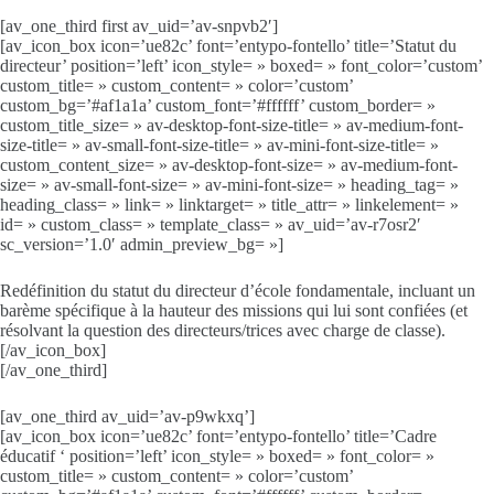
[av_one_third first av_uid=’av-snpvb2′]
[av_icon_box icon=’ue82c’ font=’entypo-fontello’ title=’Statut du
directeur’ position=’left’ icon_style= » boxed= » font_color=’custom’
custom_title= » custom_content= » color=’custom’
custom_bg=’#af1a1a’ custom_font=’#ffffff’ custom_border= »
custom_title_size= » av-desktop-font-size-title= » av-medium-font-
size-title= » av-small-font-size-title= » av-mini-font-size-title= »
custom_content_size= » av-desktop-font-size= » av-medium-font-
size= » av-small-font-size= » av-mini-font-size= » heading_tag= »
heading_class= » link= » linktarget= » title_attr= » linkelement= »
id= » custom_class= » template_class= » av_uid=’av-r7osr2′
sc_version=’1.0′ admin_preview_bg= »]
Redéfinition du statut du directeur d’école fondamentale, incluant un
barème spécifique à la hauteur des missions qui lui sont confiées (et
résolvant la question des directeurs/trices avec charge de classe).
[/av_icon_box]
[/av_one_third]
[av_one_third av_uid=’av-p9wkxq’]
[av_icon_box icon=’ue82c’ font=’entypo-fontello’ title=’Cadre
éducatif ‘ position=’left’ icon_style= » boxed= » font_color= »
custom_title= » custom_content= » color=’custom’