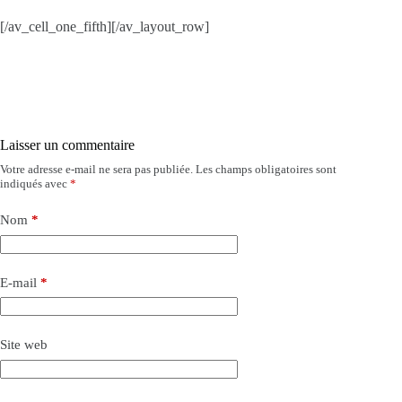
[/av_cell_one_fifth][/av_layout_row]
Laisser un commentaire
Votre adresse e-mail ne sera pas publiée.
Les champs obligatoires sont
indiqués avec
*
Nom
*
E-mail
*
Site web