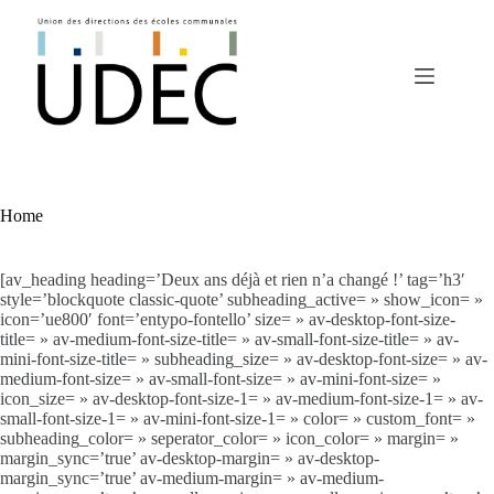
Passer
au
contenu
Home
[av_heading heading=’Deux ans déjà et rien n’a changé !’ tag=’h3′
style=’blockquote classic-quote’ subheading_active= » show_icon= »
icon=’ue800′ font=’entypo-fontello’ size= » av-desktop-font-size-
title= » av-medium-font-size-title= » av-small-font-size-title= » av-
mini-font-size-title= » subheading_size= » av-desktop-font-size= » av-
medium-font-size= » av-small-font-size= » av-mini-font-size= »
icon_size= » av-desktop-font-size-1= » av-medium-font-size-1= » av-
small-font-size-1= » av-mini-font-size-1= » color= » custom_font= »
subheading_color= » seperator_color= » icon_color= » margin= »
margin_sync=’true’ av-desktop-margin= » av-desktop-
margin_sync=’true’ av-medium-margin= » av-medium-