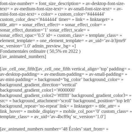
font-size-number= » font_size_description= » av-desktop-font-size-
text= » av-medium-font-size-text= » av-small-font-size-text= » av-
mini-font-size-text= » color= » custom_color=’#444444′
custom_color_desc=’#444444′ timer= » link= » linktarget= »
title_attr= » sonar_effect_effect= » sonar_effect_color= »
sonar_effect_duration=’1′ sonar_effect_scale= »
sonar_effect_opac=’0.5′ id= » custom_class= » template_class= »
element_template= » one_element_template= » av_uid=’av-lr3jrnr9′
sc_version=’1.0′ admin_preview_bg= »]
Fondamentales ordinaire ( 50,5% en 2022 )
[/av_animated_numbers]
[/av_cell_one_fifth][av_cell_one_fifth vertical_align=’top’ padding= »
av-desktop-padding= » av-medium-padding= » av-small-padding= »
av-mini-padding= » background=’bg_color’ background_color= »
background_gradient_direction=’vertical’
background_gradient_color1=’#000000′
background_gradient_color2=’#ffffff’ background_gradient_color3= »
src= » background_attachment=’scroll’ background_position=’top left’
background_repeat=’no-repeat’ link= » linktarget= » title_attr= »
link_hover= » mobile_display= » mobile_col_pos=’0′ custom_class= »
template_class= » av_uid=’av-4bc89q’ sc_version=’1.0′]
[av_animated_numbers number=’48 Écoles’ start_from= »