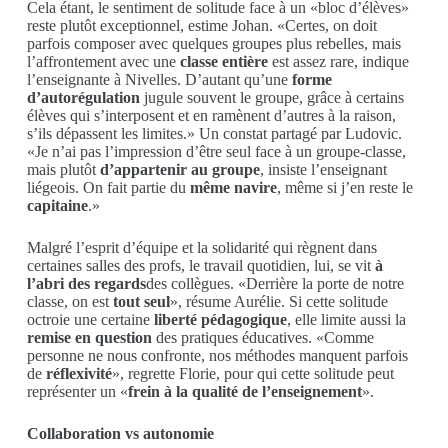
Cela étant, le sentiment de solitude face à un «bloc d’élèves»
reste plutôt exceptionnel, estime Johan. «Certes, on doit
parfois composer avec quelques groupes plus rebelles, mais
l’affrontement avec une
classe entière
est assez rare, indique
l’enseignante à Nivelles. D’autant qu’une
forme
d’autorégulation
jugule souvent le groupe, grâce à certains
élèves qui s’interposent et en ramènent d’autres à la raison,
s’ils dépassent les limites.» Un constat partagé par Ludovic.
«Je n’ai pas l’impression d’être seul face à un groupe-classe,
mais plutôt
d’appartenir au groupe
, insiste l’enseignant
liégeois. On fait partie du
même navire
, même si j’en reste le
capitaine
.»
Malgré l’esprit d’équipe et la solidarité qui règnent dans
certaines salles des profs, le travail quotidien, lui, se vit
à
l’abri des regards
des collègues. «Derrière la porte de notre
classe, on est
tout seul
», résume Aurélie. Si cette solitude
octroie une certaine
liberté pédagogique
, elle limite aussi la
remise en question
des pratiques éducatives. «Comme
personne ne nous confronte, nos méthodes manquent parfois
de
réflexivité
», regrette Florie, pour qui cette solitude peut
représenter un «
frein à la qualité de l’enseignement
».
Collaboration vs autonomie