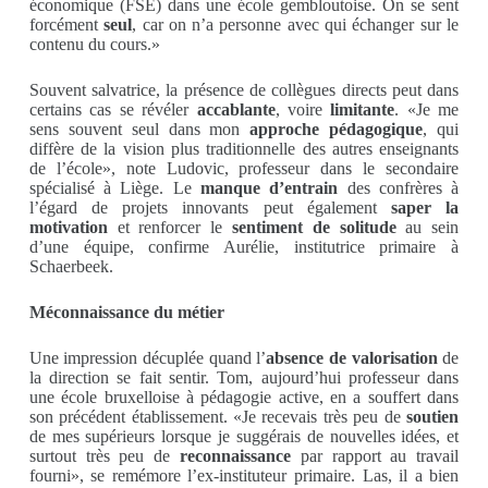
économique (FSE) dans une école gembloutoise. On se sent
forcément
seul
, car on n’a personne avec qui échanger sur le
contenu du cours.»
Souvent salvatrice, la présence de collègues directs peut dans
certains cas se révéler
accablante
, voire
limitante
. «Je me
sens souvent seul dans mon
approche pédagogique
, qui
diffère de la vision plus traditionnelle des autres enseignants
de l’école», note Ludovic, professeur dans le secondaire
spécialisé à Liège. Le
manque d’entrain
des confrères à
l’égard de projets innovants peut également
saper la
motivation
et renforcer le
sentiment de solitude
au sein
d’une équipe, confirme Aurélie, institutrice primaire à
Schaerbeek.
Méconnaissance du métier
Une impression décuplée quand l’
absence de valorisation
de
la direction se fait sentir. Tom, aujourd’hui professeur dans
une école bruxelloise à pédagogie active, en a souffert dans
son précédent établissement. «Je recevais très peu de
soutien
de mes supérieurs lorsque je suggérais de nouvelles idées, et
surtout très peu de
reconnaissance
par rapport au travail
fourni», se remémore l’ex-instituteur primaire. Las, il a bien