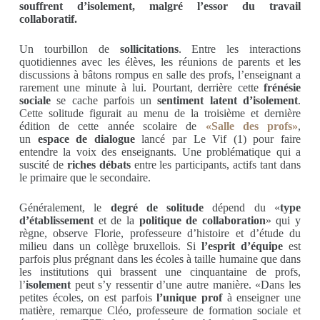
souffrent d’isolement, malgré l’essor du travail
collaboratif.
Un tourbillon de
sollicitations
. Entre les interactions
quotidiennes avec les élèves, les réunions de parents et les
discussions à bâtons rompus en salle des profs, l’enseignant a
rarement une minute à lui. Pourtant, derrière cette
frénésie
sociale
se cache parfois un
sentiment latent d’isolement
.
Cette solitude figurait au menu de la troisième et dernière
édition de cette année scolaire de
«Salle des profs»
,
un
espace de dialogue
lancé par Le Vif (1) pour faire
entendre la voix des enseignants. Une problématique qui a
suscité de
riches débats
entre les participants, actifs tant dans
le primaire que le secondaire.
Généralement, le
degré de solitude
dépend du «
type
d’établissement
et de la
politique de collaboration
» qui y
règne, observe Florie, professeure d’histoire et d’étude du
milieu dans un collège bruxellois. Si
l’esprit d’équipe
est
parfois plus prégnant dans les écoles à taille humaine que dans
les institutions qui brassent une cinquantaine de profs,
l’
isolement
peut s’y ressentir d’une autre manière. «Dans les
petites écoles, on est parfois
l’unique prof
à enseigner une
matière, remarque Cléo, professeure de formation sociale et