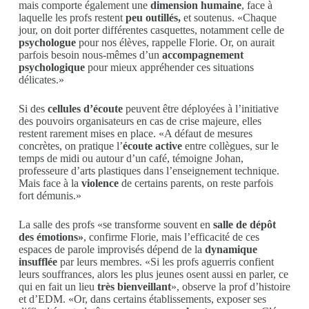
mais comporte également une
dimension humaine
, face à
laquelle les profs restent
peu outillés,
et soutenus. «Chaque
jour, on doit porter différentes casquettes, notamment celle de
psychologue
pour nos élèves, rappelle Florie. Or, on aurait
parfois besoin nous-mêmes d’un
accompagnement
psychologique
pour mieux appréhender ces situations
délicates.»
Si des
cellules d’écoute
peuvent être déployées à l’initiative
des pouvoirs organisateurs en cas de crise majeure, elles
restent rarement mises en place. «A défaut de mesures
concrètes, on pratique l’
écoute active
entre collègues, sur le
temps de midi ou autour d’un café, témoigne Johan,
professeure d’arts plastiques dans l’enseignement technique.
Mais face à la
violence
de certains parents, on reste parfois
fort démunis.»
La salle des profs «se transforme souvent en
salle de dépôt
des émotions»
, confirme Florie, mais l’efficacité de ces
espaces de parole improvisés dépend de la
dynamique
insufflée
par leurs membres. «Si les profs aguerris confient
leurs souffrances, alors les plus jeunes osent aussi en parler, ce
qui en fait un lieu
très bienveillant
», observe la prof d’histoire
et d’EDM. «Or, dans certains établissements, exposer ses