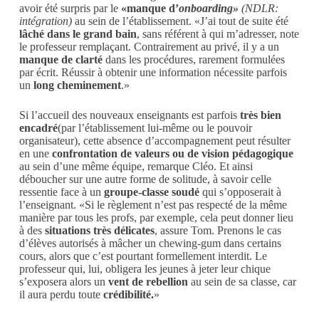
avoir été surpris par le
«manque d’
onboarding»
(NDLR:
intégration)
au sein de l’établissement. «J’ai tout de suite été
lâché dans le grand bain
, sans référent à qui m’adresser, note
le professeur remplaçant. Contrairement au privé, il y a un
manque de clarté
dans les procédures, rarement formulées
par écrit. Réussir à obtenir une information nécessite parfois
un
long cheminement
.»
Si l’accueil des nouveaux enseignants est parfois
très bien
encadré
(par l’établissement lui-même ou le pouvoir
organisateur), cette absence d’accompagnement peut résulter
en une
confrontation de valeurs ou de vision pédagogique
au sein d’une même équipe, remarque Cléo. Et ainsi
déboucher sur une autre forme de solitude, à savoir celle
ressentie face à un
groupe-classe soudé
qui s’opposerait à
l’enseignant. «Si le règlement n’est pas respecté de la même
manière par tous les profs, par exemple, cela peut donner lieu
à des
situations très délicates
, assure Tom. Prenons le cas
d’élèves autorisés à mâcher un chewing-gum dans certains
cours, alors que c’est pourtant formellement interdit. Le
professeur qui, lui, obligera les jeunes à jeter leur chique
s’exposera alors un
vent de rebellion
au sein de sa classe, car
il aura perdu toute
crédibilité.
»