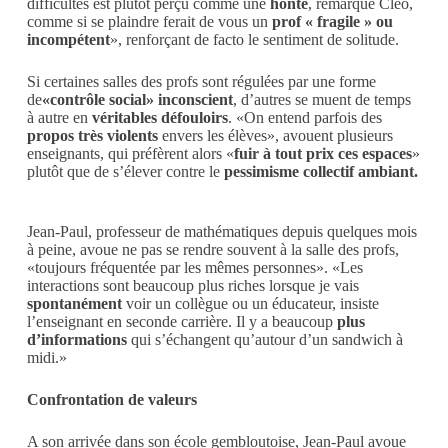
difficultés est plutôt perçu comme une
honte
, remarque Cléo,
comme si se plaindre ferait de vous un
prof « fragile » ou
incompétent
», renforçant de facto le sentiment de solitude.
Si certaines salles des profs sont régulées par une forme
de
«contrôle social» inconscient
, d’autres se muent de temps
à autre en
véritables défouloirs
. «On entend parfois des
propos très violents
envers les élèves», avouent plusieurs
enseignants, qui préfèrent alors «
fuir à tout prix ces espaces
»
plutôt que de s’élever contre le
pessimisme collectif ambiant.
Jean-Paul, professeur de mathématiques depuis quelques mois
à peine, avoue ne pas se rendre souvent à la salle des profs,
«toujours fréquentée par les mêmes personnes». «Les
interactions sont beaucoup plus riches lorsque je vais
spontanément
voir un collègue ou un éducateur, insiste
l’enseignant en seconde carrière. Il y a beaucoup
plus
d’informations
qui s’échangent qu’autour d’un sandwich à
midi.»
Confrontation de valeurs
A son arrivée dans son école gembloutoise, Jean-Paul avoue