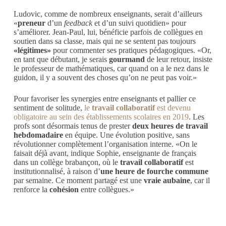
Ludovic, comme de nombreux enseignants, serait d’ailleurs
«
preneur
d’un
feedback
et d’un suivi quotidien» pour
s’améliorer. Jean-Paul, lui, bénéficie parfois de collègues en
soutien dans sa classe, mais qui ne se sentent pas toujours
«légitimes»
pour commenter ses pratiques pédagogiques. «Or,
en tant que débutant, je serais
gourmand
de leur retour, insiste
le professeur de mathématiques, car quand on a le nez dans le
guidon, il y a souvent des choses qu’on ne peut pas voir.»
Pour favoriser les synergies entre enseignants et pallier ce
sentiment de solitude,
le
travail collaboratif
est devenu
obligatoire au sein des établissements scolaires en 2019
. Les
profs sont désormais tenus de prester
deux heures de travail
hebdomadaire
en équipe. Une évolution positive, sans
révolutionner complètement l’organisation interne. «On le
faisait déjà avant, indique Sophie, enseignante de français
dans un collège brabançon, où le
travail collaboratif
est
institutionnalisé, à raison d’
une heure de fourche commune
par semaine. Ce moment partagé est une
vraie aubaine
, car il
renforce la
cohésion
entre collègues.»