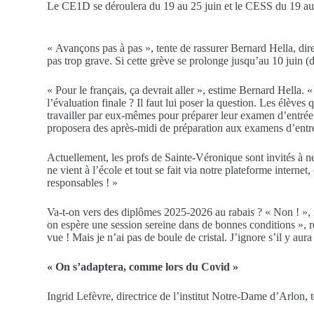
Le CE1D se déroulera du 19 au 25 juin et le CESS du 19 au 22
« Avançons pas à pas », tente de rassurer Bernard Hella, dir
pas trop grave. Si cette grève se prolonge jusqu’au 10 juin (
« Pour le français, ça devrait aller », estime Bernard Hella. 
l’évaluation finale ? Il faut lui poser la question. Les élève
travailler par eux-mêmes pour préparer leur examen d’entrée,
proposera des après-midi de préparation aux examens d’entr
Actuellement, les profs de Sainte-Véronique sont invités à ne
ne vient à l’école et tout se fait via notre plateforme inter
responsables ! »
Va-t-on vers des diplômes 2025-2026 au rabais ? « Non ! », ré
on espère une session sereine dans de bonnes conditions », r
vue ! Mais je n’ai pas de boule de cristal. J’ignore s’il y a
« On s’adaptera, comme lors du Covid »
Ingrid Lefèvre, directrice de l’institut Notre-Dame d’Arlon, t