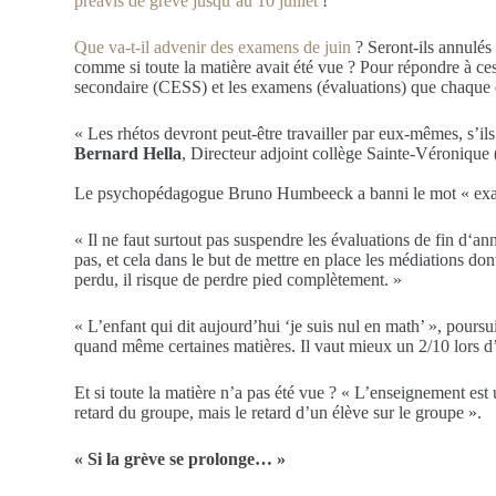
préavis de grève jusqu’au 10 juillet
!
Que va-t-il advenir des examens de juin
? Seront-ils annulés 
comme si toute la matière avait été vue ? Pour répondre à ce
secondaire (CESS) et les examens (évaluations) que chaque éc
« Les rhétos devront peut-être travailler par eux-mêmes, s’i
Bernard Hella
, Directeur adjoint collège Sainte-Véronique
Le psychopédagogue Bruno Humbeeck a banni le mot « examen
« Il ne faut surtout pas suspendre les évaluations de fin d‘an
pas, et cela dans le but de mettre en place les médiations don
perdu, il risque de perdre pied complètement. »
« L’enfant qui dit aujourd’hui ‘je suis nul en math’ », pours
quand même certaines matières. Il vaut mieux un 2/10 lors d’
Et si toute la matière n’a pas été vue ? « L’enseignement est
retard du groupe, mais le retard d’un élève sur le groupe ».
« Si la grève se prolonge… »