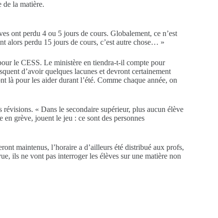
 de la matière.
èves ont perdu 4 ou 5 jours de cours. Globalement, ce n’est
ont alors perdu 15 jours de cours, c’est autre chose… »
e pour le CESS. Le ministère en tiendra-t-il compte pour
 risquent d’avoir quelques lacunes et devront certainement
ont là pour les aider durant l’été. Comme chaque année, on
s révisions. « Dans le secondaire supérieur, plus aucun élève
e en grève, jouent le jeu : ce sont des personnes
ont maintenus, l’horaire a d’ailleurs été distribué aux profs,
e, ils ne vont pas interroger les élèves sur une matière non