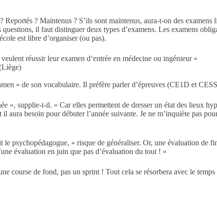
? Reportés ? Maintenus ? S’ils sont maintenus, aura-t-on des examens lig
s questions, il faut distinguer deux types d’examens. Les examens obli
ole est libre d’organiser (ou pas).
ls veulent réussir leur examen d‘entrée en médecine ou ingénieur »
 (Liège)
 » de son vocabulaire. Il préfère parler d’épreuves (CE1D et CESS) 
née », supplie-t-il. « Car elles permettent de dresser un état des lieux h
t il aura besoin pour débuter l’année suivante. Je ne m’inquiète pas pour
uit le psychopédagogue, « risque de généraliser. Or, une évaluation de fi
une évaluation en juin que pas d’évaluation du tout ! »
 une course de fond, pas un sprint ! Tout cela se résorbera avec le temp