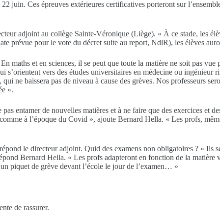
 juin. Ces épreuves extérieures certificatives porteront sur l’ensemble
ecteur adjoint au collège Sainte-Véronique (Liège). « À ce stade, les él
date prévue pour le vote du décret suite au report, NdlR), les élèves aur
« En maths et en sciences, il se peut que toute la matière ne soit pas vu
s qui s’orientent vers des études universitaires en médecine ou ingénieur
 qui ne baissera pas de niveau à cause des grèves. Nos professeurs ser
ée ».
 pas entamer de nouvelles matières et à ne faire que des exercices et de
net, comme à l’époque du Covid », ajoute Bernard Hella. « Les profs, mêm
pond le directeur adjoint. Quid des examens non obligatoires ? « Ils ser
épond Bernard Hella. « Les profs adapteront en fonction de la matière vu
ura un piquet de grève devant l’école le jour de l’examen… »
ente de rassurer.