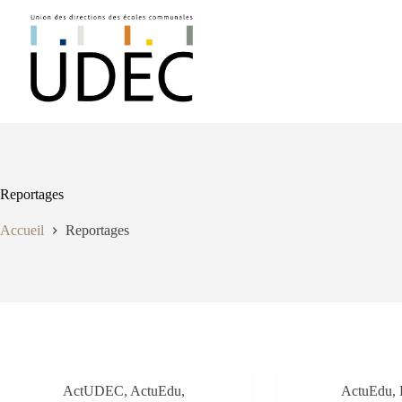
Passer
au
contenu
Reportages
Accueil
Reportages
ActUDEC
,
ActuEdu
,
ActuEdu
,