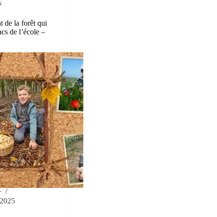
s
t de la forêt qui
ncs de l’école –
r
 2025