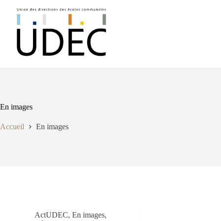
Passer
au
contenu
En images
Accueil
En images
ActUDEC
,
En images
,