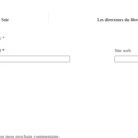
 Soir
Les directeurs du libr
ec
*
l
*
Site web
pour mon prochain commentaire.