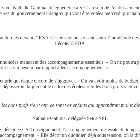
t vive. Nathalie Gahima, déléguée Setca SEL au sein de l’établissement,
esures du gouvernement Glatigny qui vont être votées mercredi prochain.
anderoles devant l’IRSA : les enseignants disent sentir l’inquiétude des 
l’école. ©EDA
ons annoncées menacent des accompagnements essentiels. « On ne pourra 
 dont ils ont besoin par rapport à leur accompagnement. »
énurie qui risque encore de s’aggraver. « On va avoir moins de budget,
s dépasseront largement le cadre des écoles. « Si les bons profs s’en vo
i les bons profs s’en vont, ce sont vos enfants qui apprendront moins bie
Nathalie Gahima, déléguée Setca SEL
ge, déléguée CSC enseignement, l’accompagnement nécessite du temps e
’accompagnement. » Elle décrit un quotidien déjà sous tension, où la dif