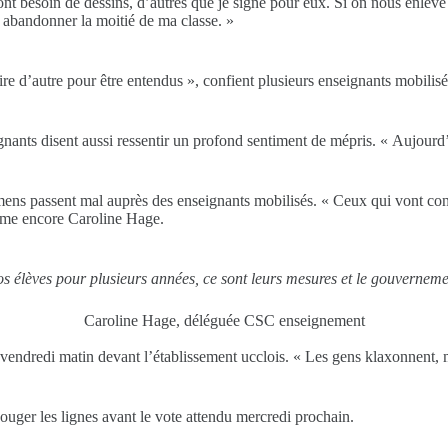
 ont besoin de dessins, d’autres que je signe pour eux. Si on nous enl
is abandonner la moitié de ma classe. »
aire d’autre pour être entendus », confient plusieurs enseignants mobi
ants disent aussi ressentir un profond sentiment de mépris. « Aujourd’hu
amens passent mal auprès des enseignants mobilisés. « Ceux qui vont con
time encore Caroline Hage.
 élèves pour plusieurs années, ce sont leurs mesures et le gouverneme
Caroline Hage, déléguée CSC enseignement
e vendredi matin devant l’établissement ucclois. « Les gens klaxonnent, 
bouger les lignes avant le vote attendu mercredi prochain.