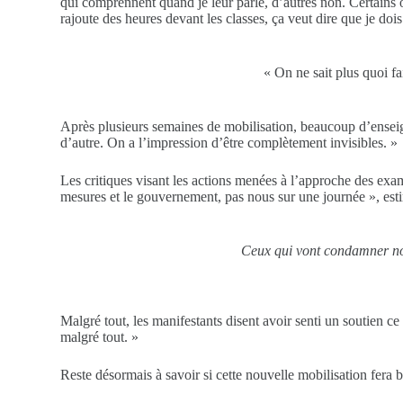
qui comprennent quand je leur parle, d’autres non. Certains
rajoute des heures devant les classes, ça veut dire que je do
« On ne sait plus quoi f
Après plusieurs semaines de mobilisation, beaucoup d’enseign
d’autre. On a l’impression d’être complètement invisibles. »
Les critiques visant les actions menées à l’approche des ex
mesures et le gouvernement, pas nous sur une journée », es
Ceux qui vont condamner nos
Malgré tout, les manifestants disent avoir senti un soutien c
malgré tout. »
Reste désormais à savoir si cette nouvelle mobilisation fera 