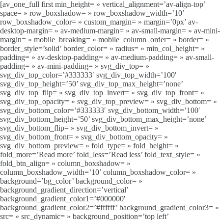
[av_one_full first min_height= » vertical_alignment=’av-align-top’
space= » row_boxshadow= » row_boxshadow_width=’10’
row_boxshadow_color= » custom_margin= » margin=’0px’ av-
desktop-margin= » av-medium-margin= » av-small-margin= » av-mini-
margin= » mobile_breaking= » mobile_column_order= » border= »
border_style=’solid’ border_color= » radius= » min_col_height= »
padding= » av-desktop-padding= » av-medium-padding= » av-small-
padding= » av-mini-padding= » svg_div_top= »
svg_div_top_color=’#333333′ svg_div_top_width=’100′
svg_div_top_height=’50’ svg_div_top_max_height=’none’
svg_div_top_flip= » svg_div_top_invert= » svg_div_top_front= »
svg_div_top_opacity= » svg_div_top_preview= » svg_div_bottom= »
svg_div_bottom_color=’#333333′ svg_div_bottom_width=’100′
svg_div_bottom_height=’50’ svg_div_bottom_max_height=’none’
svg_div_bottom_flip= » svg_div_bottom_invert= »
svg_div_bottom_front= » svg_div_bottom_opacity= »
svg_div_bottom_preview= » fold_type= » fold_height= »
fold_more=’Read more’ fold_less=’Read less’ fold_text_style= »
fold_btn_align= » column_boxshadow= »
column_boxshadow_width=’10’ column_boxshadow_color= »
background=’bg_color’ background_color= »
background_gradient_direction=’vertical’
background_gradient_color1=’#000000′
background_gradient_color2=’#ffffff’ background_gradient_color3= »
src= » src_dynamic= » background_position=’top left’