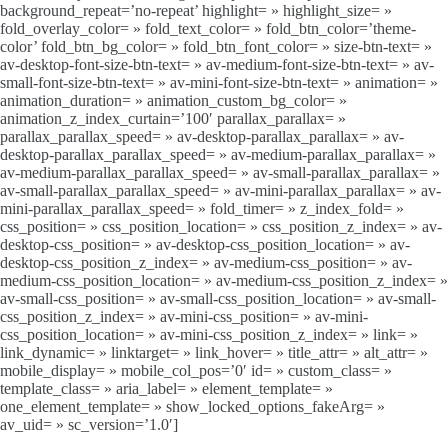
background_repeat=’no-repeat’ highlight= » highlight_size= »
fold_overlay_color= » fold_text_color= » fold_btn_color=’theme-
color’ fold_btn_bg_color= » fold_btn_font_color= » size-btn-text= »
av-desktop-font-size-btn-text= » av-medium-font-size-btn-text= » av-
small-font-size-btn-text= » av-mini-font-size-btn-text= » animation= »
animation_duration= » animation_custom_bg_color= »
animation_z_index_curtain=’100′ parallax_parallax= »
parallax_parallax_speed= » av-desktop-parallax_parallax= » av-
desktop-parallax_parallax_speed= » av-medium-parallax_parallax= »
av-medium-parallax_parallax_speed= » av-small-parallax_parallax= »
av-small-parallax_parallax_speed= » av-mini-parallax_parallax= » av-
mini-parallax_parallax_speed= » fold_timer= » z_index_fold= »
css_position= » css_position_location= » css_position_z_index= » av-
desktop-css_position= » av-desktop-css_position_location= » av-
desktop-css_position_z_index= » av-medium-css_position= » av-
medium-css_position_location= » av-medium-css_position_z_index= »
av-small-css_position= » av-small-css_position_location= » av-small-
css_position_z_index= » av-mini-css_position= » av-mini-
css_position_location= » av-mini-css_position_z_index= » link= »
link_dynamic= » linktarget= » link_hover= » title_attr= » alt_attr= »
mobile_display= » mobile_col_pos=’0′ id= » custom_class= »
template_class= » aria_label= » element_template= »
one_element_template= » show_locked_options_fakeArg= »
av_uid= » sc_version=’1.0′]