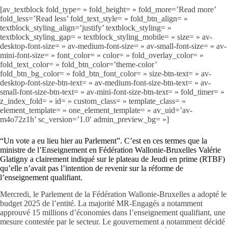
[av_textblock fold_type= » fold_height= » fold_more=’Read more’
fold_less=’Read less’ fold_text_style= » fold_btn_align= »
textblock_styling_align=’justify’ textblock_styling= »
textblock_styling_gap= » textblock_styling_mobile= » size= » av-
desktop-font-size= » av-medium-font-size= » av-small-font-size= » av-
mini-font-size= » font_color= » color= » fold_overlay_color= »
fold_text_color= » fold_btn_color=’theme-color’
fold_btn_bg_color= » fold_btn_font_color= » size-btn-text= » av-
desktop-font-size-btn-text= » av-medium-font-size-btn-text= » av-
small-font-size-btn-text= » av-mini-font-size-btn-text= » fold_timer= »
z_index_fold= » id= » custom_class= » template_class= »
element_template= » one_element_template= » av_uid=’av-
m4o72z1h’ sc_version=’1.0′ admin_preview_bg= »]
“Un vote a eu lieu hier au Parlement”. C’est en ces termes que la
ministre de l’Enseignement en Fédération Wallonie-Bruxelles Valérie
Glatigny a clairement indiqué sur le plateau de Jeudi en prime (RTBF)
qu’elle n’avait pas l’intention de revenir sur la réforme de
l’enseignement qualifiant.
Mercredi, le Parlement de la Fédération Wallonie-Bruxelles a adopté le
budget 2025 de l’entité. La majorité MR-Engagés a notamment
approuvé 15 millions d’économies dans l’enseignement qualifiant, une
mesure contestée par le secteur. Le gouvernement a notamment décidé