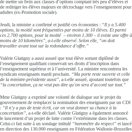
de mettre un frein aux classes d’options comptant très peu d’élèves et
de rediriger les élèves majeurs en décrochage vers l’enseignement pour
adultes (ex-Promotion sociale).
Jeudi, la ministre a confirmé et justifié ces économies :
“Il y a 5.400
options, la moitié sont fréquentées par moins de 10 élèves. Et parmi
ces 2.700 options, pour la moitié – environ 1.300 – il existe une offre à
moins de 10 kilomètres”, a-t-elle observé. Selon elle, “on doit
travailler avant tout sur la redondance d’offre.”
Valérie Glatigny a aussi assuré que tout élève sortant diplômé de
l’enseignement qualifiant conservait ses droits d’inscription dans
l’enseignement supérieur et à l’université. La ministre rencontrera les
syndicats enseignants mardi prochain.
“Ma porte reste ouverte et celle
de la ministre-présidente aussi”
, a-t-elle assuré, ajoutant toutefois que
“la concertation, ça ne veut pas dire qu’on sera d’accord sur tout.”
Mme Glatigny a exprimé une volonté de dialogue sur le projet du
gouvernement de remplacer la nomination des enseignants par un CDI
:
“Il n’y a pas de texte écrit, car on veut donner sa chance à la
concertation”
, a-t-elle déclaré. Valérie Glatigny a également annoncé
le lancement d’un projet de lutte contre l’extrémisme dans les classes.
Celui-ci fait suite à un sondage intitulé
“baromètre du respect”
et lancé
en direction des 130.000 enseignants en Fédération Wallonie-Bruxelles