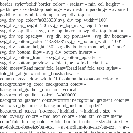
border_style=’solid’ border_color= » radius= » min_col_height= »
padding= » av-desktop-padding= » av-medium-padding= » av-small-
padding= » av-mini-padding= » svg_div_top= »
svg_div_top_color=’#333333′ svg_div_top_width=’100′
svg_div_top_height=’50’ svg_div_top_max_height=’none’
svg_div_top_flip= » svg_div_top_invert= » svg_div_top_front= »
svg_div_top_opacity= » svg_div_top_preview= » svg_div_bottom= »
svg_div_bottom_color=’#333333′ svg_div_bottom_width=’100′
svg_div_bottom_height=’50’ svg_div_bottom_max_height=’none’
svg_div_bottom_flip= » svg_div_bottom_invert= »
svg_div_bottom_front= » svg_div_bottom_opacity= »
svg_div_bottom_preview= » fold_type= » fold_height= »
fold_more=’Read more’ fold_less=’Read less’ fold_text_style= »
fold_btn_align= » column_boxshadow= »
column_boxshadow_width=’10’ column_boxshadow_color= »
background=’bg_color’ background_color= »
background_gradient_direction=’vertical’
background_gradient_color1=’#000000′
background_gradient_color2=’#ffffff’ background_gradient_color3= »
src= » src_dynamic= » background_position=’top left’
background_repeat=’no-repeat’ highlight= » highlight_size= »
fold_overlay_color= » fold_text_color= » fold_btn_color=’theme-
color’ fold_btn_bg_color= » fold_btn_font_color= » size-btn-text= »
av-desktop-font-size-btn-text= » av-medium-font-size-btn-text= » av-
small-font-size-btn-text= » av-mini-font-size-btn-text= » animation= »