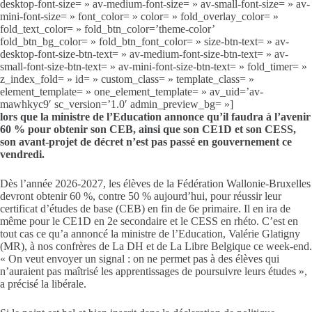
desktop-font-size= » av-medium-font-size= » av-small-font-size= » av-
mini-font-size= » font_color= » color= » fold_overlay_color= »
fold_text_color= » fold_btn_color=’theme-color’
fold_btn_bg_color= » fold_btn_font_color= » size-btn-text= » av-
desktop-font-size-btn-text= » av-medium-font-size-btn-text= » av-
small-font-size-btn-text= » av-mini-font-size-btn-text= » fold_timer= »
z_index_fold= » id= » custom_class= » template_class= »
element_template= » one_element_template= » av_uid=’av-
mawhkyc9′ sc_version=’1.0′ admin_preview_bg= »]
lors que la ministre de l’Education annonce qu’il faudra à l’avenir
60 % pour obtenir son CEB, ainsi que son CE1D et son CESS,
son avant-projet de décret n’est pas passé en gouvernement ce
vendredi.
Dès l’année 2026-2027, les élèves de la Fédération Wallonie-Bruxelles
devront obtenir 60 %, contre 50 % aujourd’hui, pour réussir leur
certificat d’études de base (CEB) en fin de 6e primaire. Il en ira de
même pour le CE1D en 2e secondaire et le CESS en rhéto. C’est en
tout cas ce qu’a annoncé la ministre de l’Education, Valérie Glatigny
(MR), à nos confrères de La DH et de La Libre Belgique ce week-end.
« On veut envoyer un signal : on ne permet pas à des élèves qui
n’auraient pas maîtrisé les apprentissages de poursuivre leurs études »,
a précisé la libérale.