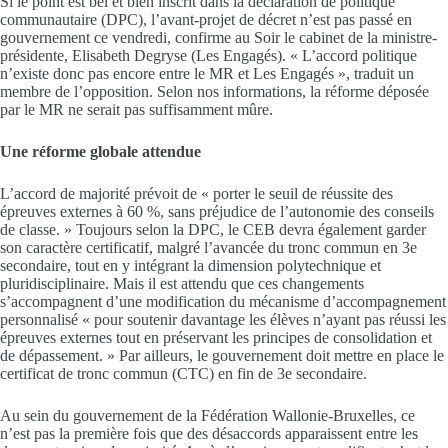
Si le point est bel et bien inscrit dans la déclaration de politique
communautaire (DPC), l’avant-projet de décret n’est pas passé en
gouvernement ce vendredi, confirme au Soir le cabinet de la ministre-
présidente, Elisabeth Degryse (Les Engagés). « L’accord politique
n’existe donc pas encore entre le MR et Les Engagés », traduit un
membre de l’opposition. Selon nos informations, la réforme déposée
par le MR ne serait pas suffisamment mûre.
Une réforme globale attendue
L’accord de majorité prévoit de « porter le seuil de réussite des
épreuves externes à 60 %, sans préjudice de l’autonomie des conseils
de classe. » Toujours selon la DPC, le CEB devra également garder
son caractère certificatif, malgré l’avancée du tronc commun en 3e
secondaire, tout en y intégrant la dimension polytechnique et
pluridisciplinaire. Mais il est attendu que ces changements
s’accompagnent d’une modification du mécanisme d’accompagnement
personnalisé « pour soutenir davantage les élèves n’ayant pas réussi les
épreuves externes tout en préservant les principes de consolidation et
de dépassement. » Par ailleurs, le gouvernement doit mettre en place le
certificat de tronc commun (CTC) en fin de 3e secondaire.
Au sein du gouvernement de la Fédération Wallonie-Bruxelles, ce
n’est pas la première fois que des désaccords apparaissent entre les