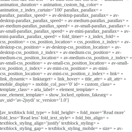
animation_duration= » animation_custom_bg_color= »
animation_z_index_curtain=’100′ parallax_parallax= »
parallax_parallax_speed= » av-desktop-parallax_parallax= » av-
desktop-parallax_parallax_speed= » av-medium-parallax_parallax= »
av-medium-parallax_parallax_speed= » av-small-parallax_parallax= »
av-small-parallax_parallax_speed= » av-mini-parallax_parallax= » av-
mini-parallax_parallax_speed= » fold_timer= » z_index_fold= »
css_position= » css_position_location= » css_position_z_index= » av-
desktop-css_position= » av-desktop-css_position_location= » av-
desktop-css_position_z_index= » av-medium-css_position= » av-
medium-css_position_location= » av-medium-css_position_z_index= »
av-small-css_position= » av-small-css_position_location= » av-small-
css_position_z_index= » av-mini-css_position= » av-mini-
css_position_location= » av-mini-css_position_z_index= » link= »
link_dynamic= » linktarget= » link_hover= » title_attr= » alt_attr= »
mobile_display= » mobile_col_pos=’0′ id= » custom_class= »
template_class= » aria_label= » element_template= »
one_element_template= » show_locked_options_fakearg= »
av_uid=’av-2jsydi’ sc_version=’1.0′]
[av_textblock fold_type= » fold_height= » fold_more=’Read more’
fold_less=’Read less’ fold_text_style= » fold_btn_align= »
textblock_styling_align=’justify’ textblock_styling= »
textblock_styling_gap= » textblock_styling_mobile= » size= » av-