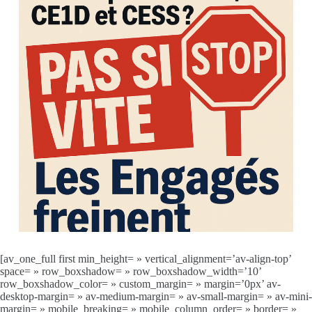
[av_one_full first min_height= » vertical_alignment=’av-align-top’
space= » row_boxshadow= » row_boxshadow_width=’10’
row_boxshadow_color= » custom_margin= » margin=’0px’ av-
desktop-margin= » av-medium-margin= » av-small-margin= » av-mini-
margin= » mobile_breaking= » mobile_column_order= » border= »