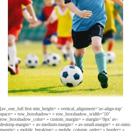
[av_one_full first min_height= » vertical_alignment=’av-align-top’
space= » row_boxshadow= » row_boxshadow_width=’10’
row_boxshadow_color= » custom_margin= » margin=’0px’ av-
desktop-margin= » av-medium-margin= » av-small-margin= » av-mini-
margin= » mobile_breaking= » mobile_column_order= » border= »