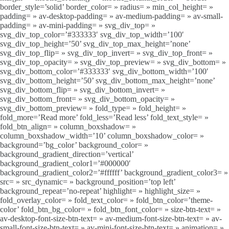
border_style=’solid’ border_color= » radius= » min_col_height= »
padding= » av-desktop-padding= » av-medium-padding= » av-small-
padding= » av-mini-padding= » svg_div_top= »
svg_div_top_color=’#333333′ svg_div_top_width=’100′
svg_div_top_height=’50’ svg_div_top_max_height=’none’
svg_div_top_flip= » svg_div_top_invert= » svg_div_top_front= »
svg_div_top_opacity= » svg_div_top_preview= » svg_div_bottom= »
svg_div_bottom_color=’#333333′ svg_div_bottom_width=’100′
svg_div_bottom_height=’50’ svg_div_bottom_max_height=’none’
svg_div_bottom_flip= » svg_div_bottom_invert= »
svg_div_bottom_front= » svg_div_bottom_opacity= »
svg_div_bottom_preview= » fold_type= » fold_height= »
fold_more=’Read more’ fold_less=’Read less’ fold_text_style= »
fold_btn_align= » column_boxshadow= »
column_boxshadow_width=’10’ column_boxshadow_color= »
background=’bg_color’ background_color= »
background_gradient_direction=’vertical’
background_gradient_color1=’#000000′
background_gradient_color2=’#ffffff’ background_gradient_color3= »
src= » src_dynamic= » background_position=’top left’
background_repeat=’no-repeat’ highlight= » highlight_size= »
fold_overlay_color= » fold_text_color= » fold_btn_color=’theme-
color’ fold_btn_bg_color= » fold_btn_font_color= » size-btn-text= »
av-desktop-font-size-btn-text= » av-medium-font-size-btn-text= » av-
small-font-size-btn-text= » av-mini-font-size-btn-text= » animation= »