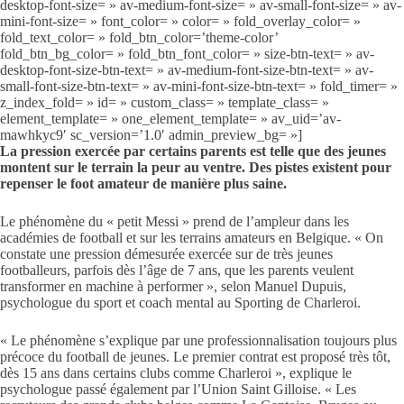
desktop-font-size= » av-medium-font-size= » av-small-font-size= » av-
mini-font-size= » font_color= » color= » fold_overlay_color= »
fold_text_color= » fold_btn_color=’theme-color’
fold_btn_bg_color= » fold_btn_font_color= » size-btn-text= » av-
desktop-font-size-btn-text= » av-medium-font-size-btn-text= » av-
small-font-size-btn-text= » av-mini-font-size-btn-text= » fold_timer= »
z_index_fold= » id= » custom_class= » template_class= »
element_template= » one_element_template= » av_uid=’av-
mawhkyc9′ sc_version=’1.0′ admin_preview_bg= »]
La pression exercée par certains parents est telle que des jeunes
montent sur le terrain la peur au ventre. Des pistes existent pour
repenser le foot amateur de manière plus saine.
Le phénomène du « petit Messi » prend de l’ampleur dans les
académies de football et sur les terrains amateurs en Belgique. « On
constate une pression démesurée exercée sur de très jeunes
footballeurs, parfois dès l’âge de 7 ans, que les parents veulent
transformer en machine à performer », selon Manuel Dupuis,
psychologue du sport et coach mental au Sporting de Charleroi.
« Le phénomène s’explique par une professionnalisation toujours plus
précoce du football de jeunes. Le premier contrat est proposé très tôt,
dès 15 ans dans certains clubs comme Charleroi », explique le
psychologue passé également par l’Union Saint Gilloise. « Les