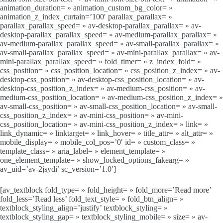
animation_duration= » animation_custom_bg_color= »
animation_z_index_curtain=’100′ parallax_parallax= »
parallax_parallax_speed= » av-desktop-parallax_parallax= » av-
desktop-parallax_parallax_speed= » av-medium-parallax_parallax= »
av-medium-parallax_parallax_speed= » av-small-parallax_parallax= »
av-small-parallax_parallax_speed= » av-mini-parallax_parallax= » av-
mini-parallax_parallax_speed= » fold_timer= » z_index_fold= »
css_position= » css_position_location= » css_position_z_index= » av-
desktop-css_position= » av-desktop-css_position_location= » av-
desktop-css_position_z_index= » av-medium-css_position= » av-
medium-css_position_location= » av-medium-css_position_z_index= »
av-small-css_position= » av-small-css_position_location= » av-small-
css_position_z_index= » av-mini-css_position= » av-mini-
css_position_location= » av-mini-css_position_z_index= » link= »
link_dynamic= » linktarget= » link_hover= » title_attr= » alt_attr= »
mobile_display= » mobile_col_pos=’0′ id= » custom_class= »
template_class= » aria_label= » element_template= »
one_element_template= » show_locked_options_fakearg= »
av_uid=’av-2jsydi’ sc_version=’1.0′]
[av_textblock fold_type= » fold_height= » fold_more=’Read more’
fold_less=’Read less’ fold_text_style= » fold_btn_align= »
textblock_styling_align=’justify’ textblock_styling= »
textblock_styling_gap= » textblock_styling_mobile= » size= » av-