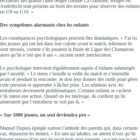
recruteurs des grands clubs belges comme La Gantoise, Bruges ou
Anderlecht sont présents au bord des terrains pour observer des enfants
en U9 ou U10. »
Des symptômes alarmants chez les enfants
Les conséquences psychologiques peuvent être dramatiques. « J’ai eu
des jeunes qui ont fait dans leur culotte avant le match, tellement ils
sont stressés, comme s’ils jouaient la finale de Ligue des Champions
alors qu’ils n’ont que 8 ans », raconte notre interlocuteur.
Le psychologue intervient régulièrement auprès d’enfants submergés
par l’anxiété. « Le stress s’installe la veille du match et s’intensifie
avant et pendant la rencontre. Je dois leur donner des outils pour gérer
cette pression et apprendre à lâcher prise. Les relations avec les
entraîneurs deviennent problématiques. Certains enfants se cachent
s’ils ratent une action. Quand on les interroge, ils confient qu’ils
aimeraient que l’entraîneur ne soit pas là. »
« Sur 1000 jeunes, un seul deviendra pro »
Manuel Dupuis épingle surtout l’attitude des parents qui, dans certains
cas, dépassent les limites. « En tant qu’adultes, on attend d’eux qu’ils
fassent preuve d’un peu de recul mais trop souvent, ce n’est pas le cas.