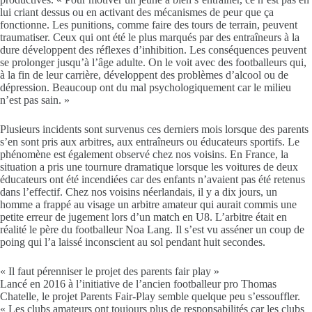
lui criant dessus ou en activant des mécanismes de peur que ça
fonctionne. Les punitions, comme faire des tours de terrain, peuvent
traumatiser. Ceux qui ont été le plus marqués par des entraîneurs à la
dure développent des réflexes d’inhibition. Les conséquences peuvent
se prolonger jusqu’à l’âge adulte. On le voit avec des footballeurs qui,
à la fin de leur carrière, développent des problèmes d’alcool ou de
dépression. Beaucoup ont du mal psychologiquement car le milieu
n’est pas sain. »
Plusieurs incidents sont survenus ces derniers mois lorsque des parents
s’en sont pris aux arbitres, aux entraîneurs ou éducateurs sportifs. Le
phénomène est également observé chez nos voisins. En France, la
situation a pris une tournure dramatique lorsque les voitures de deux
éducateurs ont été incendiées car des enfants n’avaient pas été retenus
dans l’effectif. Chez nos voisins néerlandais, il y a dix jours, un
homme a frappé au visage un arbitre amateur qui aurait commis une
petite erreur de jugement lors d’un match en U8. L’arbitre était en
réalité le père du footballeur Noa Lang. Il s’est vu asséner un coup de
poing qui l’a laissé inconscient au sol pendant huit secondes.
« Il faut pérenniser le projet des parents fair play »
Lancé en 2016 à l’initiative de l’ancien footballeur pro Thomas
Chatelle, le projet Parents Fair-Play semble quelque peu s’essouffler.
« Les clubs amateurs ont toujours plus de responsabilités car les clubs