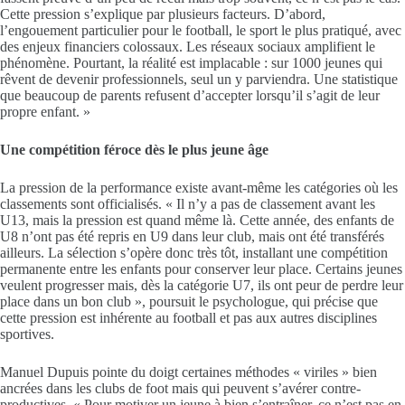
Cette pression s’explique par plusieurs facteurs. D’abord,
l’engouement particulier pour le football, le sport le plus pratiqué, avec
des enjeux financiers colossaux. Les réseaux sociaux amplifient le
phénomène. Pourtant, la réalité est implacable : sur 1000 jeunes qui
rêvent de devenir professionnels, seul un y parviendra. Une statistique
que beaucoup de parents refusent d’accepter lorsqu’il s’agit de leur
propre enfant. »
Une compétition féroce dès le plus jeune âge
La pression de la performance existe avant-même les catégories où les
classements sont officialisés. « Il n’y a pas de classement avant les
U13, mais la pression est quand même là. Cette année, des enfants de
U8 n’ont pas été repris en U9 dans leur club, mais ont été transférés
ailleurs. La sélection s’opère donc très tôt, installant une compétition
permanente entre les enfants pour conserver leur place. Certains jeunes
veulent progresser mais, dès la catégorie U7, ils ont peur de perdre leur
place dans un bon club », poursuit le psychologue, qui précise que
cette pression est inhérente au football et pas aux autres disciplines
sportives.
Manuel Dupuis pointe du doigt certaines méthodes « viriles » bien
ancrées dans les clubs de foot mais qui peuvent s’avérer contre-
productives. « Pour motiver un jeune à bien s’entraîner, ce n’est pas en