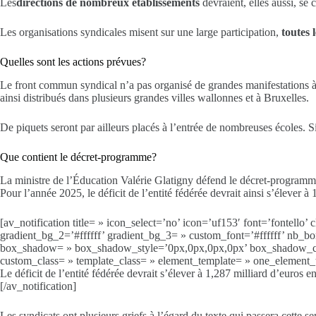
Les
directions de nombreux établissements
devraient, elles aussi, se c
Les organisations syndicales misent sur une large participation,
toutes 
Quelles sont les actions prévues?
Le front commun syndical n’a pas organisé de grandes manifestations à
ainsi distribués dans plusieurs grandes villes wallonnes et à Bruxelles.
De piquets seront par ailleurs placés à l’entrée de nombreuses écoles. Si
Que contient le décret-programme?
La ministre de l’Éducation Valérie Glatigny défend le décret-programme
Pour l’année 2025, le déficit de l’entité fédérée devrait ainsi s’élever à 
[av_notification title= » icon_select=’no’ icon=’uf153′ font=’fontell
gradient_bg_2=’#ffffff’ gradient_bg_3= » custom_font=’#ffffff’ nb_b
box_shadow= » box_shadow_style=’0px,0px,0px,0px’ box_shadow_color=
custom_class= » template_class= » element_template= » one_element
Le déficit de l’entité fédérée devrait s’élever à 1,287 milliard d’euros e
[/av_notification]
Les syndicats ont plusieurs griefs à l’égard du texte qui passera cette s