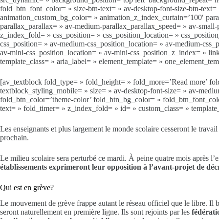
fold_btn_font_color= » size-btn-text= » av-desktop-font-size-btn-text=
animation_custom_bg_color= » animation_z_index_curtain=’100′ paral
parallax_parallax= » av-medium-parallax_parallax_speed= » av-small-p
z_index_fold= » css_position= » css_position_location= » css_positi
css_position= » av-medium-css_position_location= » av-medium-css_po
av-mini-css_position_location= » av-mini-css_position_z_index= » link
template_class= » aria_label= » element_template= » one_element_te
[av_textblock fold_type= » fold_height= » fold_more=’Read more’ fold_
textblock_styling_mobile= » size= » av-desktop-font-size= » av-medium
fold_btn_color=’theme-color’ fold_btn_bg_color= » fold_btn_font_color=
text= » fold_timer= » z_index_fold= » id= » custom_class= » templa
Les enseignants et plus largement le monde scolaire cesseront le travail
prochain.
Le milieu scolaire sera perturbé ce mardi. À peine quatre mois après 
établissements exprimeront leur opposition à l’avant-projet de d
Qui est en grève?
Le mouvement de grève frappe autant le réseau officiel que le libre. 
seront naturellement en première ligne. Ils sont rejoints par les
fédérati