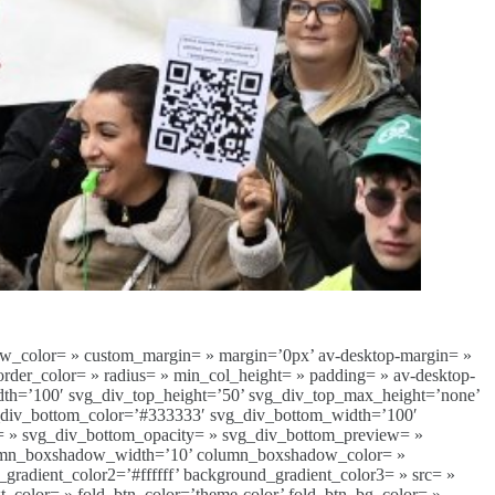
ow_color= » custom_margin= » margin=’0px’ av-desktop-margin= »
rder_color= » radius= » min_col_height= » padding= » av-desktop-
dth=’100′ svg_div_top_height=’50’ svg_div_top_max_height=’none’
g_div_bottom_color=’#333333′ svg_div_bottom_width=’100′
= » svg_div_bottom_opacity= » svg_div_bottom_preview= »
column_boxshadow_width=’10’ column_boxshadow_color= »
radient_color2=’#ffffff’ background_gradient_color3= » src= »
xt_color= » fold_btn_color=’theme-color’ fold_btn_bg_color= »