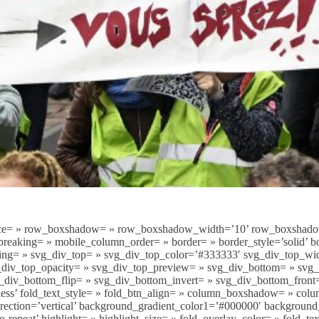
p’ space= » row_boxshadow= » row_boxshadow_width=’10’ row_boxshad
eaking= » mobile_column_order= » border= » border_style=’solid’ bo
ing= » svg_div_top= » svg_div_top_color=’#333333′ svg_div_top_wi
vg_div_top_opacity= » svg_div_top_preview= » svg_div_bottom= » sv
div_bottom_flip= » svg_div_bottom_invert= » svg_div_bottom_front
d less’ fold_text_style= » fold_btn_align= » column_boxshadow= » 
ction=’vertical’ background_gradient_color1=’#000000′ background_g
repeat’ highlight= » highlight_size= » fold_overlay_color= » fold_te