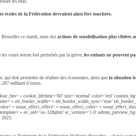
roiser les bras.
les écoles de la Fédération devraient ainsi être touchées.
 Bruxelles ce mardi, mais des
actions de sensibilisation plus ciblées a
 les cours seront fort perturbés par la grève,
les enfants ne peuvent pas
, qui doit permettre de réaliser des économies, alors que
la situation 
1,287 milliard d’euros.
o’ close_btn= » cookie_lifetime=’60’ size=’normal’ color=’red’ custom
order= » nb_border_width= » nb_border_width_sync=’true’ nb_border_c
 » sonar_effect_effect= » sonar_effect_color= » sonar_effect_durat
_template= » av_uid=’av-328qhm’ sc_version=’1.0′ admin_preview_bg
n 2025.
emaine au Parlement de la Fédération Wallonie-Bruxelles. « Sur la soixant