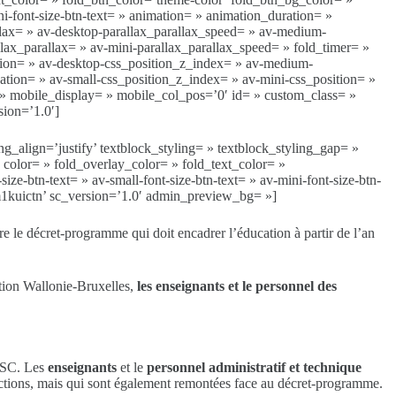
ini-font-size-btn-text= » animation= » animation_duration= »
llax= » av-desktop-parallax_parallax_speed= » av-medium-
lax_parallax= » av-mini-parallax_parallax_speed= » fold_timer= »
ation= » av-desktop-css_position_z_index= » av-medium-
ation= » av-small-css_position_z_index= » av-mini-css_position= »
r= » mobile_display= » mobile_col_pos=’0′ id= » custom_class= »
ion=’1.0′]
g_align=’justify’ textblock_styling= » textblock_styling_gap= »
» color= » fold_overlay_color= » fold_text_color= »
ze-btn-text= » av-small-font-size-btn-text= » av-mini-font-size-btn-
m1kuictn’ sc_version=’1.0′ admin_preview_bg= »]
re le décret-programme qui doit encadrer l’éducation à partir de l’an
tion Wallonie-Bruxelles,
les enseignants et le personnel des
 CSC. Les
enseignants
et le
personnel administratif et technique
actions, mais qui sont également remontées face au décret-programme.