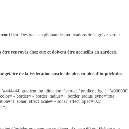
uront lieu
. Des tracts expliquant les motivations de la grève seront
 être renvoyés chez eux et doivent être accueillis en garderie
.
budgétaire de la Fédération suscite de plus en plus d’inquiétudes
.
_bg=’#444444′ gradient_bg_direction=’vertical’ gradient_bg_1=’#000000′
olor= » border= » border_radius= » border_radius_sync=’true’
ion=’1′ sonar_effect_scale= » sonar_effect_opac=’0.5′
= »]
aine d’articles que contient ce décret, il y en a 60 qui fâchent », a