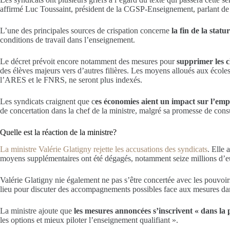
affirmé Luc Toussaint, président de la CGSP-Enseignement, parlant d
L’une des principales sources de crispation concerne
la fin de la statu
conditions de travail dans l’enseignement.
Le décret prévoit encore notamment des mesures pour
supprimer les c
des élèves majeurs vers d’autres filières. Les moyens alloués aux école
l’ARES et le FNRS, ne seront plus indexés.
Les syndicats craignent que c
es économies aient un impact sur l’empl
de concertation dans la chef de la ministre, malgré sa promesse de consul
Quelle est la réaction de la ministre?
La ministre Valérie Glatigny rejette les accusations des syndicats
. Elle 
moyens supplémentaires ont été dégagés, notamment seize millions d’euro
Valérie Glatigny nie également ne pas s’être concertée avec les pouvoirs 
lieu pour discuter des accompagnements possibles face aux mesures da
La ministre ajoute que
les mesures annoncées s’inscrivent « dans la
les options et mieux piloter l’enseignement qualifiant ».