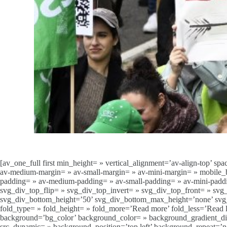
[av_one_full first min_height= » vertical_alignment=’av-align-to
av-medium-margin= » av-small-margin= » av-mini-margin= » mobile_br
padding= » av-medium-padding= » av-small-padding= » av-mini-padd
svg_div_top_flip= » svg_div_top_invert= » svg_div_top_front= » s
svg_div_bottom_height=’50’ svg_div_bottom_max_height=’none’ svg_
fold_type= » fold_height= » fold_more=’Read more’ fold_less=’Rea
background=’bg_color’ background_color= » background_gradient_dire
src_dynamic= » background_position=’top left’ background_repeat=’no-