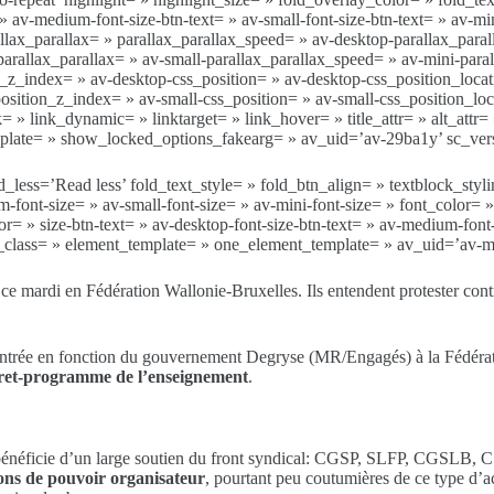
 » av-medium-font-size-btn-text= » av-small-font-size-btn-text= » av-m
lax_parallax= » parallax_parallax_speed= » av-desktop-parallax_para
arallax_parallax= » av-small-parallax_parallax_speed= » av-mini-paral
on_z_index= » av-desktop-css_position= » av-desktop-css_position_loc
sition_z_index= » av-small-css_position= » av-small-css_position_loc
= » link_dynamic= » linktarget= » link_hover= » title_attr= » alt_att
mplate= » show_locked_options_fakearg= » av_uid=’av-29ba1y’ sc_vers
less=’Read less’ fold_text_style= » fold_btn_align= » textblock_stylin
-font-size= » av-small-font-size= » av-mini-font-size= » font_color= 
 » size-btn-text= » av-desktop-font-size-btn-text= » av-medium-font-si
te_class= » element_template= » one_element_template= » av_uid=’av-
 ce mardi en Fédération Wallonie-Bruxelles. Ils entendent protester cont
l’entrée en fonction du gouvernement Degryse (MR/Engagés) à la Fédéra
écret-programme de l’enseignement
.
Il bénéficie d’un large soutien du front syndical: CGSP, SLFP, CGSLB,
ons de pouvoir organisateur
, pourtant peu coutumières de ce type d’