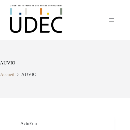
Passer
au
contenu
AUVIO
Accueil
AUVIO
ActuEdu