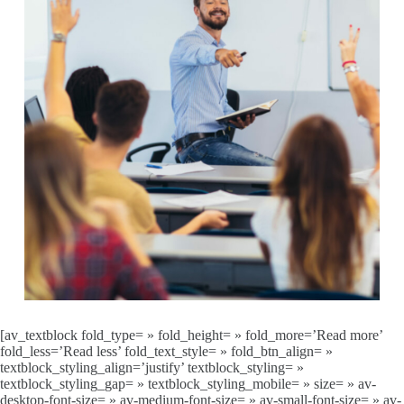
[av_textblock fold_type= » fold_height= » fold_more=’Read more’
fold_less=’Read less’ fold_text_style= » fold_btn_align= »
textblock_styling_align=’justify’ textblock_styling= »
textblock_styling_gap= » textblock_styling_mobile= » size= » av-
desktop-font-size= » av-medium-font-size= » av-small-font-size= » av-