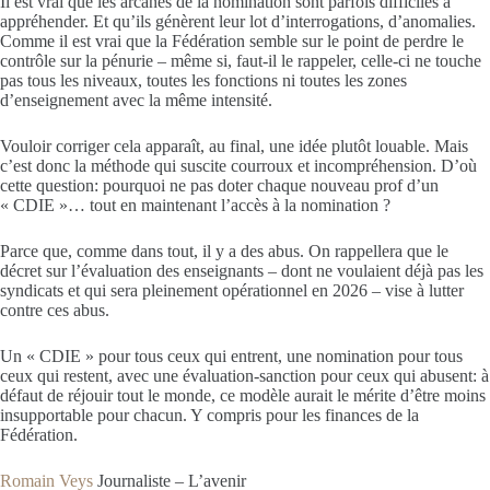
Il est vrai que les arcanes de la nomination sont parfois difficiles à
appréhender. Et qu’ils génèrent leur lot d’interrogations, d’anomalies.
Comme il est vrai que la Fédération semble sur le point de perdre le
contrôle sur la pénurie – même si, faut-il le rappeler, celle-ci ne touche
pas tous les niveaux, toutes les fonctions ni toutes les zones
d’enseignement avec la même intensité.
Vouloir corriger cela apparaît, au final, une idée plutôt louable. Mais
c’est donc la méthode qui suscite courroux et incompréhension. D’où
cette question: pourquoi ne pas doter chaque nouveau prof d’un
« CDIE »… tout en maintenant l’accès à la nomination ?
Parce que, comme dans tout, il y a des abus. On rappellera que le
décret sur l’évaluation des enseignants – dont ne voulaient déjà pas les
syndicats et qui sera pleinement opérationnel en 2026 – vise à lutter
contre ces abus.
Un « CDIE » pour tous ceux qui entrent, une nomination pour tous
ceux qui restent, avec une évaluation-sanction pour ceux qui abusent: à
défaut de réjouir tout le monde, ce modèle aurait le mérite d’être moins
insupportable pour chacun. Y compris pour les finances de la
Fédération.
Romain Veys
Journaliste – L’avenir