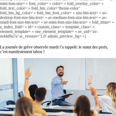
mini-font-size= » font_color= » color= » fold_overlay_color= »
fold_text_color= » fold_btn_color=’theme-color’
fold_btn_bg_color= » fold_btn_font_color= » size-btn-text= » av-
desktop-font-size-btn-text= » av-medium-font-size-btn-text= » av-
small-font-size-btn-text= » av-mini-font-size-btn-text= » fold_timer= »
z_index_fold= » id= » custom_class= » template_class= »
element_template= » one_element_template= » av_uid=’av-
m44d9u7a’ sc_version=’1.0′ admin_preview_bg= »]
La journée de grève observée mardi l’a rappelé: le statut des profs,
c’est manifestement tabou !