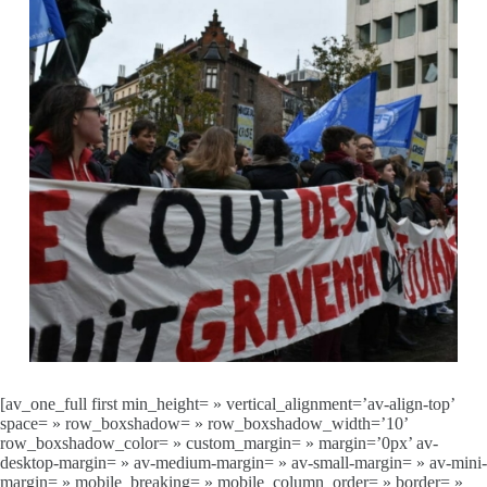
[av_one_full first min_height= » vertical_alignment=’av-align-top’
space= » row_boxshadow= » row_boxshadow_width=’10’
row_boxshadow_color= » custom_margin= » margin=’0px’ av-
desktop-margin= » av-medium-margin= » av-small-margin= » av-mini-
margin= » mobile_breaking= » mobile_column_order= » border= »