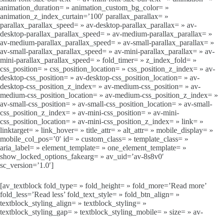
animation_duration= » animation_custom_bg_color= »
animation_z_index_curtain=’100′ parallax_parallax= »
parallax_parallax_speed= » av-desktop-parallax_parallax= » av-
desktop-parallax_parallax_speed= » av-medium-parallax_parallax= »
av-medium-parallax_parallax_speed= » av-small-parallax_parallax= »
av-small-parallax_parallax_speed= » av-mini-parallax_parallax= » av-
mini-parallax_parallax_speed= » fold_timer= » z_index_fold= »
css_position= » css_position_location= » css_position_z_index= » av-
desktop-css_position= » av-desktop-css_position_location= » av-
desktop-css_position_z_index= » av-medium-css_position= » av-
medium-css_position_location= » av-medium-css_position_z_index= »
av-small-css_position= » av-small-css_position_location= » av-small-
css_position_z_index= » av-mini-css_position= » av-mini-
css_position_location= » av-mini-css_position_z_index= » link= »
linktarget= » link_hover= » title_attr= » alt_attr= » mobile_display= »
mobile_col_pos=’0′ id= » custom_class= » template_class= »
aria_label= » element_template= » one_element_template= »
show_locked_options_fakearg= » av_uid=’av-8s8v0′
sc_version=’1.0′]
[av_textblock fold_type= » fold_height= » fold_more=’Read more’
fold_less=’Read less’ fold_text_style= » fold_btn_align= »
textblock_styling_align= » textblock_styling= »
textblock_styling_gap= » textblock_styling_mobile= » size= » av-