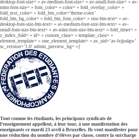
desktop-font-size= » av-medium-font-size= » av-small-font-size= » av-
mini-font-size= » font_color= » color= » fold_overlay_color= »
fold_text_color= » fold_btn_color=’theme-color’
fold_btn_bg_color= » fold_btn_font_color= » size-btn-text= » av-
desktop-font-size-btn-text= » av-medium-font-size-btn-text= » av-
small-font-size-btn-text= » av-mini-font-size-btn-text= » fold_timer= »
z_index_fold= » id= » custom_class= » template_class= »
element_template= » one_element_template= » av_uid=’av-lvjjodgw’
sc_version=’1.0′ admin_preview_bg= »]
Tout comme les étudiants, les principaux syndicats de
l’enseignement appellent, à leur tour, à une manifestation des
enseignants ce mardi 23 avril à Bruxelles. Ils vont manifester pour
une réduction du nombre d’élèves par classe, contre la surcharge