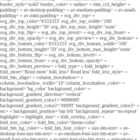
border_style=’solid’ border_color= » radius= » min_col_height= »
padding= » av-desktop-padding= » av-medium-padding= » av-small-
padding= » av-mini-padding= » svg_div_top= »
svg_div_top_color=’#333333′ svg_div_top_width=’100′
svg_div_top_height=’50’ svg_div_top_max_height=’none’
svg_div_top_flip= » svg_div_top_invert= » svg_div_top_front= »
svg_div_top_opacity= » svg_div_top_preview= » svg_div_bottom= »
svg_div_bottom_color=’#333333′ svg_div_bottom_width=’100′
svg_div_bottom_height=’50’ svg_div_bottom_max_height=’none’
svg_div_bottom_flip= » svg_div_bottom_invert= »
svg_div_bottom_front= » svg_div_bottom_opacity= »
svg_div_bottom_preview= » fold_type= » fold_height= »
fold_more=’Read more’ fold_less=’Read less’ fold_text_style= »
fold_btn_align= » column_boxshadow= »
column_boxshadow_width=’10’ column_boxshadow_color= »
background=’bg_color’ background_color= »
background_gradient_direction=’vertical’
background_gradient_color1=’#000000′
background_gradient_color2=’#ffffff’ background_gradient_color3= »
src= » background_position=’top left’ background_repeat=’no-repeat’
highlight= » highlight_size= » fold_overlay_color= »
fold_text_color= » fold_btn_color=’theme-color’
fold_btn_bg_color= » fold_btn_font_color= » size-btn-text= » av-
desktop-font-size-btn-text= » av-medium-font-size-btn-text= » av-
small-font-size-btn-text= » av-mini-font-size-btn-text= » animation= »