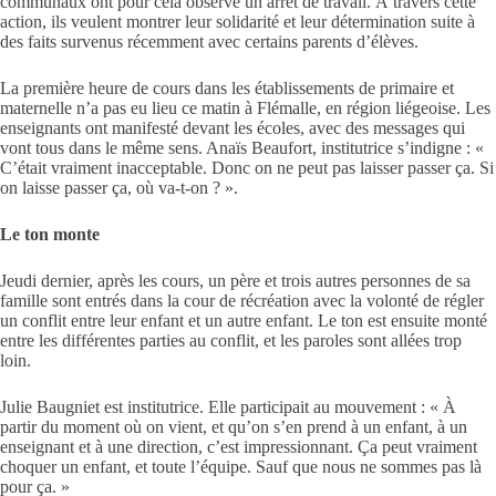
communaux ont pour cela observé un arrêt de travail. À travers cette
action, ils veulent montrer leur solidarité et leur détermination suite à
des faits survenus récemment avec certains parents d’élèves.
La première heure de cours dans les établissements de primaire et
maternelle n’a pas eu lieu ce matin à Flémalle, en région liégeoise. Les
enseignants ont manifesté devant les écoles, avec des messages qui
vont tous dans le même sens. Anaïs Beaufort, institutrice s’indigne : «
C’était vraiment inacceptable. Donc on ne peut pas laisser passer ça. Si
on laisse passer ça, où va-t-on ? ».
Le ton monte
Jeudi dernier, après les cours, un père et trois autres personnes de sa
famille sont entrés dans la cour de récréation avec la volonté de régler
un conflit entre leur enfant et un autre enfant. Le ton est ensuite monté
entre les différentes parties au conflit, et les paroles sont allées trop
loin.
Julie Baugniet est institutrice. Elle participait au mouvement : « À
partir du moment où on vient, et qu’on s’en prend à un enfant, à un
enseignant et à une direction, c’est impressionnant. Ça peut vraiment
choquer un enfant, et toute l’équipe. Sauf que nous ne sommes pas là
pour ça. »