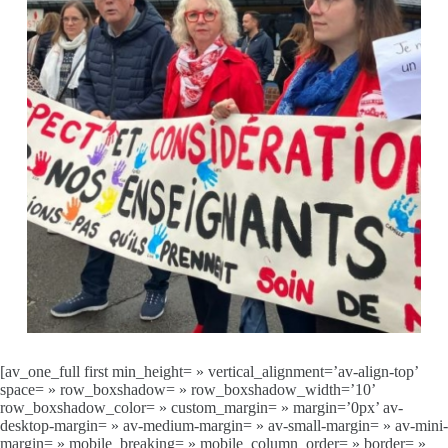
[av_one_full first min_height= » vertical_alignment=’av-align-top’
space= » row_boxshadow= » row_boxshadow_width=’10’
row_boxshadow_color= » custom_margin= » margin=’0px’ av-
desktop-margin= » av-medium-margin= » av-small-margin= » av-mini-
margin= » mobile_breaking= » mobile_column_order= » border= »