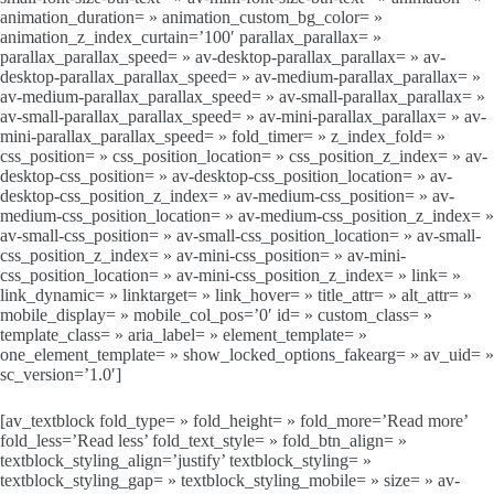
animation_duration= » animation_custom_bg_color= »
animation_z_index_curtain=’100′ parallax_parallax= »
parallax_parallax_speed= » av-desktop-parallax_parallax= » av-
desktop-parallax_parallax_speed= » av-medium-parallax_parallax= »
av-medium-parallax_parallax_speed= » av-small-parallax_parallax= »
av-small-parallax_parallax_speed= » av-mini-parallax_parallax= » av-
mini-parallax_parallax_speed= » fold_timer= » z_index_fold= »
css_position= » css_position_location= » css_position_z_index= » av-
desktop-css_position= » av-desktop-css_position_location= » av-
desktop-css_position_z_index= » av-medium-css_position= » av-
medium-css_position_location= » av-medium-css_position_z_index= »
av-small-css_position= » av-small-css_position_location= » av-small-
css_position_z_index= » av-mini-css_position= » av-mini-
css_position_location= » av-mini-css_position_z_index= » link= »
link_dynamic= » linktarget= » link_hover= » title_attr= » alt_attr= »
mobile_display= » mobile_col_pos=’0′ id= » custom_class= »
template_class= » aria_label= » element_template= »
one_element_template= » show_locked_options_fakearg= » av_uid= »
sc_version=’1.0′]
[av_textblock fold_type= » fold_height= » fold_more=’Read more’
fold_less=’Read less’ fold_text_style= » fold_btn_align= »
textblock_styling_align=’justify’ textblock_styling= »
textblock_styling_gap= » textblock_styling_mobile= » size= » av-