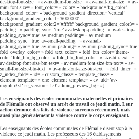
desktop-font-size= » av-medium-font-size= » av-small-font-size= » av-
mini-font-size= » font_color= » color= » background=’bg_color’
background_color= » background_gradient_direction=’vertical’
background_gradient_color1=’#000000′
background_gradient_color2=’#ffffff’ background_gradient_color3= »
padding= » padding_sync=’true’ av-desktop-padding= » av-desktop-
padding_sync=’true’ av-medium-padding= » av-medium-
padding_sync=’true’ av-small-padding= » av-small-
padding_sync=’true’ av-mini-padding= » av-mini-padding_sync=’true’
fold_overlay_color= » fold_text_color= » fold_btn_color=’theme-
color’ fold_btn_bg_color= » fold_btn_font_color= » size-btn-text= »
av-desktop-font-size-btn-text= » av-medium-font-size-btn-text= » av-
small-font-size-btn-text= » av-mini-font-size-btn-text= » fold_timer= »
z_index_fold= » id= » custom_class= » template_class= »
element_template= » one_element_template= » av_uid=’av-
mgmhn3z1′ sc_version=’1.0′ admin_preview_bg= »]
Les enseignants des écoles communales maternelles et primaires
de Flémalle ont observé un arrêt de travail ce jeudi matin. Leur
action dénonce des faits de violence survenus récemment, mais
aussi plus généralement la violence contre le corps enseignant.
Les enseignants des écoles communales de Flémalle disent stop à la
violence ce jeudi matin. Les professeurs des 16 établissements