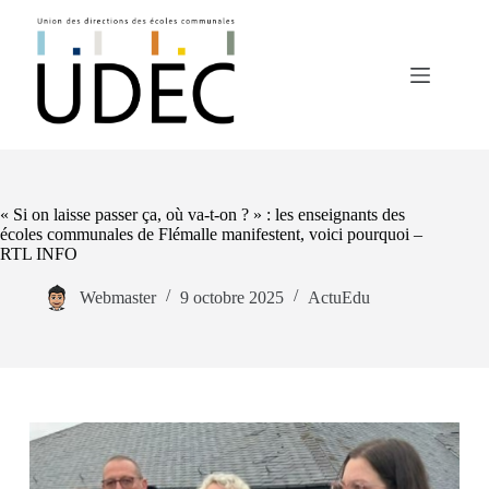
Passer
au
contenu
« Si on laisse passer ça, où va-t-on ? » : les enseignants des
écoles communales de Flémalle manifestent, voici pourquoi –
RTL INFO
Webmaster
9 octobre 2025
ActuEdu