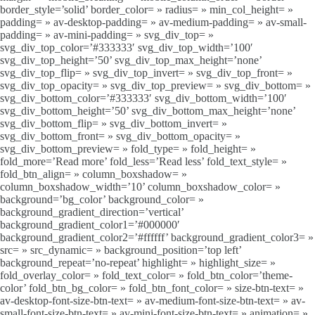
border_style=’solid’ border_color= » radius= » min_col_height= »
padding= » av-desktop-padding= » av-medium-padding= » av-small-
padding= » av-mini-padding= » svg_div_top= »
svg_div_top_color=’#333333′ svg_div_top_width=’100′
svg_div_top_height=’50’ svg_div_top_max_height=’none’
svg_div_top_flip= » svg_div_top_invert= » svg_div_top_front= »
svg_div_top_opacity= » svg_div_top_preview= » svg_div_bottom= »
svg_div_bottom_color=’#333333′ svg_div_bottom_width=’100′
svg_div_bottom_height=’50’ svg_div_bottom_max_height=’none’
svg_div_bottom_flip= » svg_div_bottom_invert= »
svg_div_bottom_front= » svg_div_bottom_opacity= »
svg_div_bottom_preview= » fold_type= » fold_height= »
fold_more=’Read more’ fold_less=’Read less’ fold_text_style= »
fold_btn_align= » column_boxshadow= »
column_boxshadow_width=’10’ column_boxshadow_color= »
background=’bg_color’ background_color= »
background_gradient_direction=’vertical’
background_gradient_color1=’#000000′
background_gradient_color2=’#ffffff’ background_gradient_color3= »
src= » src_dynamic= » background_position=’top left’
background_repeat=’no-repeat’ highlight= » highlight_size= »
fold_overlay_color= » fold_text_color= » fold_btn_color=’theme-
color’ fold_btn_bg_color= » fold_btn_font_color= » size-btn-text= »
av-desktop-font-size-btn-text= » av-medium-font-size-btn-text= » av-
small-font-size-btn-text= » av-mini-font-size-btn-text= » animation= »