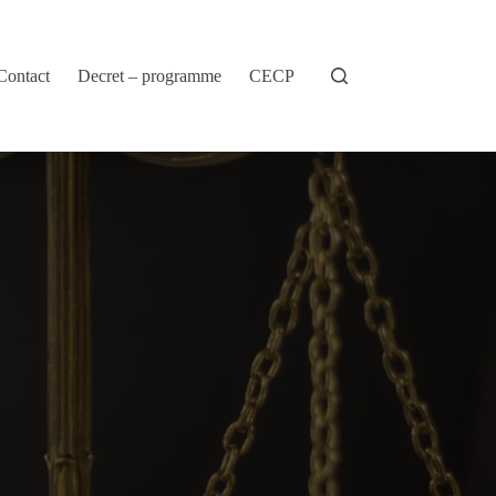
Contact
Decret – programme
CECP