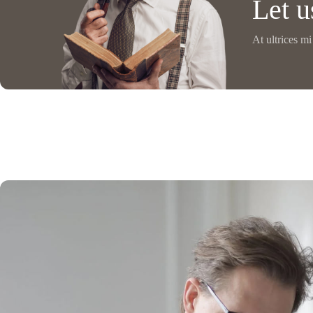
Let u
At ultrices m