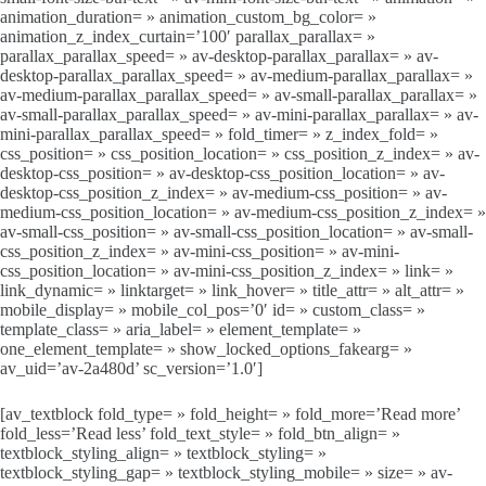
animation_duration= » animation_custom_bg_color= »
animation_z_index_curtain=’100′ parallax_parallax= »
parallax_parallax_speed= » av-desktop-parallax_parallax= » av-
desktop-parallax_parallax_speed= » av-medium-parallax_parallax= »
av-medium-parallax_parallax_speed= » av-small-parallax_parallax= »
av-small-parallax_parallax_speed= » av-mini-parallax_parallax= » av-
mini-parallax_parallax_speed= » fold_timer= » z_index_fold= »
css_position= » css_position_location= » css_position_z_index= » av-
desktop-css_position= » av-desktop-css_position_location= » av-
desktop-css_position_z_index= » av-medium-css_position= » av-
medium-css_position_location= » av-medium-css_position_z_index= »
av-small-css_position= » av-small-css_position_location= » av-small-
css_position_z_index= » av-mini-css_position= » av-mini-
css_position_location= » av-mini-css_position_z_index= » link= »
link_dynamic= » linktarget= » link_hover= » title_attr= » alt_attr= »
mobile_display= » mobile_col_pos=’0′ id= » custom_class= »
template_class= » aria_label= » element_template= »
one_element_template= » show_locked_options_fakearg= »
av_uid=’av-2a480d’ sc_version=’1.0′]
[av_textblock fold_type= » fold_height= » fold_more=’Read more’
fold_less=’Read less’ fold_text_style= » fold_btn_align= »
textblock_styling_align= » textblock_styling= »
textblock_styling_gap= » textblock_styling_mobile= » size= » av-