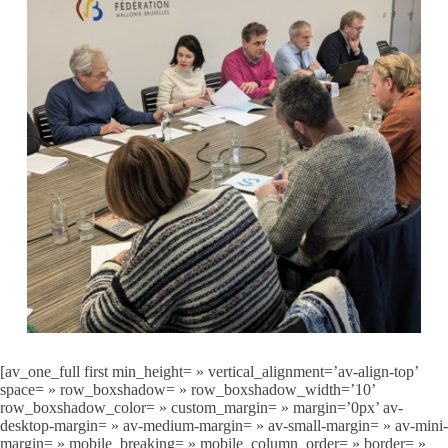
[av_one_full first min_height= » vertical_alignment=’av-align-top’
space= » row_boxshadow= » row_boxshadow_width=’10’
row_boxshadow_color= » custom_margin= » margin=’0px’ av-
desktop-margin= » av-medium-margin= » av-small-margin= » av-mini-
margin= » mobile_breaking= » mobile_column_order= » border= »