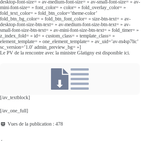
desktop-font-size= » av-medium-font-size= » av-small-font-size= » av-
mini-font-size= » font_color= » color= » fold_overlay_color= »
fold_text_color= » fold_btn_color=’theme-color’
fold_btn_bg_color= » fold_btn_font_color= » size-btn-text= » av-
desktop-font-size-btn-text= » av-medium-font-size-btn-text= » av-
small-font-size-btn-text= » av-mini-font-size-btn-text= » fold_timer= »
z_index_fold= » id= » custom_class= » template_class= »
element_template= » one_element_template= » av_uid=’av-m4sp7lic’
sc_version=’1.0′ admin_preview_bg= »]
Le PV de la rencontre avec la ministre Glatigny est disponible ici.
[/av_textblock]
[/av_one_full]
Vues de la publication :
478