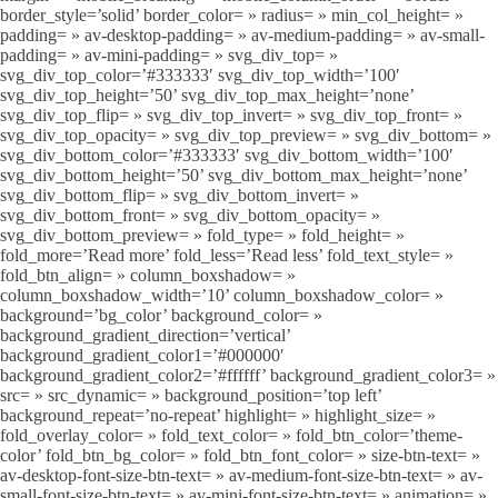
border_style=’solid’ border_color= » radius= » min_col_height= »
padding= » av-desktop-padding= » av-medium-padding= » av-small-
padding= » av-mini-padding= » svg_div_top= »
svg_div_top_color=’#333333′ svg_div_top_width=’100′
svg_div_top_height=’50’ svg_div_top_max_height=’none’
svg_div_top_flip= » svg_div_top_invert= » svg_div_top_front= »
svg_div_top_opacity= » svg_div_top_preview= » svg_div_bottom= »
svg_div_bottom_color=’#333333′ svg_div_bottom_width=’100′
svg_div_bottom_height=’50’ svg_div_bottom_max_height=’none’
svg_div_bottom_flip= » svg_div_bottom_invert= »
svg_div_bottom_front= » svg_div_bottom_opacity= »
svg_div_bottom_preview= » fold_type= » fold_height= »
fold_more=’Read more’ fold_less=’Read less’ fold_text_style= »
fold_btn_align= » column_boxshadow= »
column_boxshadow_width=’10’ column_boxshadow_color= »
background=’bg_color’ background_color= »
background_gradient_direction=’vertical’
background_gradient_color1=’#000000′
background_gradient_color2=’#ffffff’ background_gradient_color3= »
src= » src_dynamic= » background_position=’top left’
background_repeat=’no-repeat’ highlight= » highlight_size= »
fold_overlay_color= » fold_text_color= » fold_btn_color=’theme-
color’ fold_btn_bg_color= » fold_btn_font_color= » size-btn-text= »
av-desktop-font-size-btn-text= » av-medium-font-size-btn-text= » av-
small-font-size-btn-text= » av-mini-font-size-btn-text= » animation= »