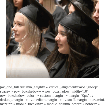
[av_one_full first min_height= » vertical_alignment=’av-align-top’
space= » row_boxshadow= » row_boxshadow_width=’10’
row_boxshadow_color= » custom_margin= » margin=’0px’ av-
desktop-margin= » av-medium-margin= » av-small-margin= » av-mini-
margin= » mobile_breaking= » mobile_column_order= » border= »