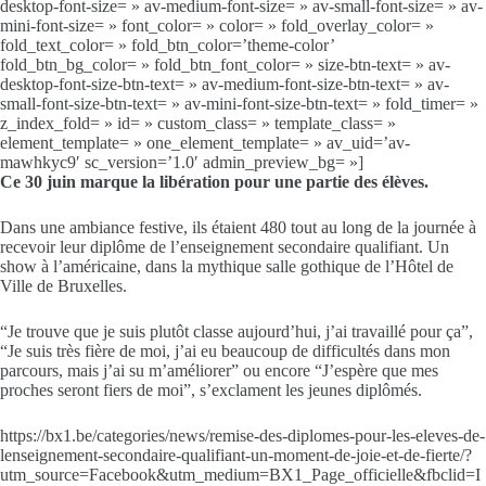
desktop-font-size= » av-medium-font-size= » av-small-font-size= » av-
mini-font-size= » font_color= » color= » fold_overlay_color= »
fold_text_color= » fold_btn_color=’theme-color’
fold_btn_bg_color= » fold_btn_font_color= » size-btn-text= » av-
desktop-font-size-btn-text= » av-medium-font-size-btn-text= » av-
small-font-size-btn-text= » av-mini-font-size-btn-text= » fold_timer= »
z_index_fold= » id= » custom_class= » template_class= »
element_template= » one_element_template= » av_uid=’av-
mawhkyc9′ sc_version=’1.0′ admin_preview_bg= »]
Ce 30 juin marque la libération pour une partie des élèves.
Dans une ambiance festive, ils étaient 480 tout au long de la journée à
recevoir leur diplôme de l’enseignement secondaire qualifiant. Un
show à l’américaine, dans la mythique salle gothique de l’Hôtel de
Ville de Bruxelles.
“Je trouve que je suis plutôt classe aujourd’hui, j’ai travaillé pour ça”,
“Je suis très fière de moi, j’ai eu beaucoup de difficultés dans mon
parcours, mais j’ai su m’améliorer” ou encore “J’espère que mes
proches seront fiers de moi”, s’exclament les jeunes diplômés.
https://bx1.be/categories/news/remise-des-diplomes-pour-les-eleves-de-
lenseignement-secondaire-qualifiant-un-moment-de-joie-et-de-fierte/?
utm_source=Facebook&utm_medium=BX1_Page_officielle&fbclid=I