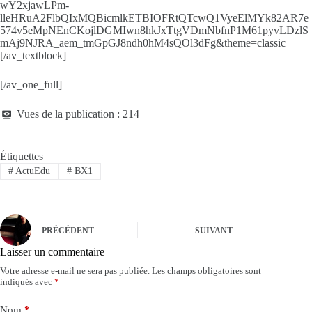
wY2xjawLPm-
lleHRuA2FlbQIxMQBicmlkETBIOFRtQTcwQ1VyeElMYk82AR7e
574v5eMpNEnCKojlDGMIwn8hkJxTtgVDmNbfnP1M61pyvLDzlS
mAj9NJRA_aem_tmGpGJ8ndh0hM4sQOl3dFg&theme=classic
[/av_textblock]
[/av_one_full]
Vues de la publication :
214
Étiquettes
#
ActuEdu
#
BX1
PRÉCÉDENT
SUIVANT
Laisser un commentaire
Votre adresse e-mail ne sera pas publiée.
Les champs obligatoires sont
indiqués avec
*
Nom
*