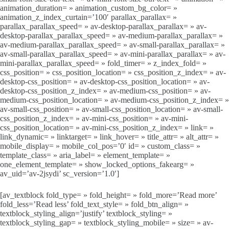
animation_duration= » animation_custom_bg_color= »
animation_z_index_curtain=’100′ parallax_parallax= »
parallax_parallax_speed= » av-desktop-parallax_parallax= » av-
desktop-parallax_parallax_speed= » av-medium-parallax_parallax= »
av-medium-parallax_parallax_speed= » av-small-parallax_parallax= »
av-small-parallax_parallax_speed= » av-mini-parallax_parallax= » av-
mini-parallax_parallax_speed= » fold_timer= » z_index_fold= »
css_position= » css_position_location= » css_position_z_index= » av-
desktop-css_position= » av-desktop-css_position_location= » av-
desktop-css_position_z_index= » av-medium-css_position= » av-
medium-css_position_location= » av-medium-css_position_z_index= »
av-small-css_position= » av-small-css_position_location= » av-small-
css_position_z_index= » av-mini-css_position= » av-mini-
css_position_location= » av-mini-css_position_z_index= » link= »
link_dynamic= » linktarget= » link_hover= » title_attr= » alt_attr= »
mobile_display= » mobile_col_pos=’0′ id= » custom_class= »
template_class= » aria_label= » element_template= »
one_element_template= » show_locked_options_fakearg= »
av_uid=’av-2jsydi’ sc_version=’1.0′]
[av_textblock fold_type= » fold_height= » fold_more=’Read more’
fold_less=’Read less’ fold_text_style= » fold_btn_align= »
textblock_styling_align=’justify’ textblock_styling= »
textblock_styling_gap= » textblock_styling_mobile= » size= » av-