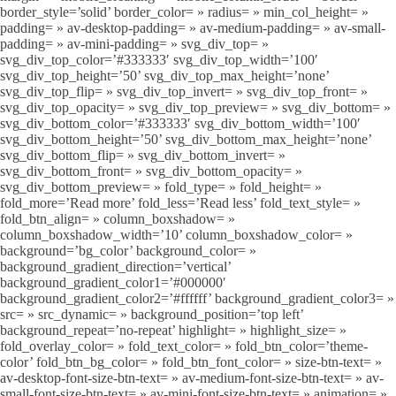
border_style=’solid’ border_color= » radius= » min_col_height= »
padding= » av-desktop-padding= » av-medium-padding= » av-small-
padding= » av-mini-padding= » svg_div_top= »
svg_div_top_color=’#333333′ svg_div_top_width=’100′
svg_div_top_height=’50’ svg_div_top_max_height=’none’
svg_div_top_flip= » svg_div_top_invert= » svg_div_top_front= »
svg_div_top_opacity= » svg_div_top_preview= » svg_div_bottom= »
svg_div_bottom_color=’#333333′ svg_div_bottom_width=’100′
svg_div_bottom_height=’50’ svg_div_bottom_max_height=’none’
svg_div_bottom_flip= » svg_div_bottom_invert= »
svg_div_bottom_front= » svg_div_bottom_opacity= »
svg_div_bottom_preview= » fold_type= » fold_height= »
fold_more=’Read more’ fold_less=’Read less’ fold_text_style= »
fold_btn_align= » column_boxshadow= »
column_boxshadow_width=’10’ column_boxshadow_color= »
background=’bg_color’ background_color= »
background_gradient_direction=’vertical’
background_gradient_color1=’#000000′
background_gradient_color2=’#ffffff’ background_gradient_color3= »
src= » src_dynamic= » background_position=’top left’
background_repeat=’no-repeat’ highlight= » highlight_size= »
fold_overlay_color= » fold_text_color= » fold_btn_color=’theme-
color’ fold_btn_bg_color= » fold_btn_font_color= » size-btn-text= »
av-desktop-font-size-btn-text= » av-medium-font-size-btn-text= » av-
small-font-size-btn-text= » av-mini-font-size-btn-text= » animation= »