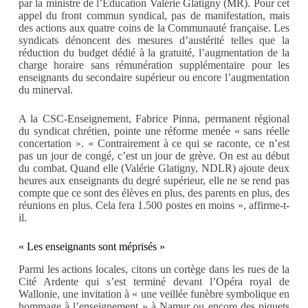
par la ministre de l’Education Valérie Glatigny (MR). Pour cet
appel du front commun syndical, pas de manifestation, mais
des actions aux quatre coins de la Communauté française. Les
syndicats dénoncent des mesures d’austérité telles que la
réduction du budget dédié à la gratuité, l’augmentation de la
charge horaire sans rémunération supplémentaire pour les
enseignants du secondaire supérieur ou encore l’augmentation
du minerval.
A la CSC-Enseignement, Fabrice Pinna, permanent régional
du syndicat chrétien, pointe une réforme menée « sans réelle
concertation ». « Contrairement à ce qui se raconte, ce n’est
pas un jour de congé, c’est un jour de grève. On est au début
du combat. Quand elle (Valérie Glatigny, NDLR) ajoute deux
heures aux enseignants du degré supérieur, elle ne se rend pas
compte que ce sont des élèves en plus, des parents en plus, des
réunions en plus. Cela fera 1.500 postes en moins », affirme-t-
il.
« Les enseignants sont méprisés »
Parmi les actions locales, citons un cortège dans les rues de la
Cité Ardente qui s’est terminé devant l’Opéra royal de
Wallonie, une invitation à « une veillée funèbre symbolique en
hommage à l’enseignement » à Namur ou encore des piquets