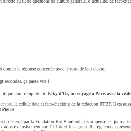
n directe au fil de questions de culture générale, d’actualité, de fact-che
et donner la réponse concertée avec le reste de leur classe.
ngt secondes, ça passe vite !
 critique pour remporter le
Faky d’Or, un voyage à Paris avec la visite 
crypte
, la cellule data et fact-checking de la rédaction RTBF. Il est au
t
Pierre
.
ix, décerné par la Fondation Roi Baudouin, récompense les journalist
aux ados exclusivement sur
TikTok
et
Instagram
. Il a également présen