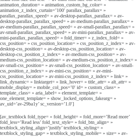
animation_duration= » animation_custom_bg_color= »
animation_z_index_curtain=’100′ parallax_parallax= »
parallax_parallax_speed= » av-desktop-parallax_parallax= » av-
desktop-parallax_parallax_speed= » av-medium-parallax_parallax= »
av-medium-parallax_parallax_speed= » av-small-parallax_parallax= »
av-small-parallax_parallax_speed= » av-mini-parallax_parallax= » av-
mini-parallax_parallax_speed= » fold_timer= » z_index_fold= »
css_position= » css_position_location= » css_position_z_index= » av-
desktop-css_position= » av-desktop-css_position_location= » av-
desktop-css_position_z_index= » av-medium-css_position= » av-
medium-css_position_location= » av-medium-css_position_z_index= »
av-small-css_position= » av-small-css_position_location= » av-small-
css_position_z_index= » av-mini-css_position= » av-mini-
css_position_location= » av-mini-css_position_z_index= » link= »
link_dynamic= » linktarget= » link_hover= » title_attr= » alt_attr= »
mobile_display= » mobile_col_pos=’0′ id= » custom_class= »
template_class= » aria_label= » element_template= »
one_element_template= » show_locked_options_fakearg= »
av_uid=’av-29ba1y’ sc_version=’1.0′]
[av_textblock fold_type= » fold_height= » fold_more=’Read more’
fold_less=’Read less’ fold_text_style= » fold_btn_align= »
textblock_styling_align=’justify’ textblock_styling= »
textblock_styling_gap= » textblock_styling_mobile= » size= » av-