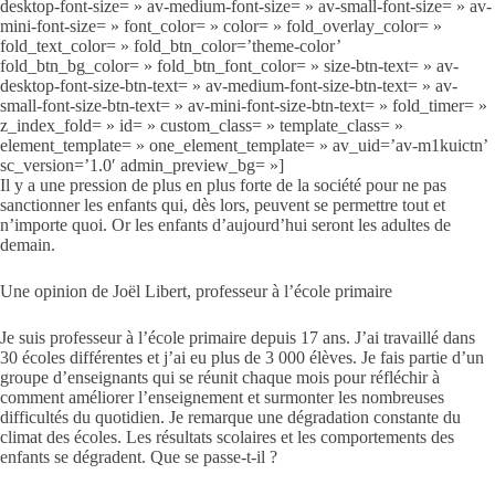
desktop-font-size= » av-medium-font-size= » av-small-font-size= » av-
mini-font-size= » font_color= » color= » fold_overlay_color= »
fold_text_color= » fold_btn_color=’theme-color’
fold_btn_bg_color= » fold_btn_font_color= » size-btn-text= » av-
desktop-font-size-btn-text= » av-medium-font-size-btn-text= » av-
small-font-size-btn-text= » av-mini-font-size-btn-text= » fold_timer= »
z_index_fold= » id= » custom_class= » template_class= »
element_template= » one_element_template= » av_uid=’av-m1kuictn’
sc_version=’1.0′ admin_preview_bg= »]
Il y a une pression de plus en plus forte de la société pour ne pas
sanctionner les enfants qui, dès lors, peuvent se permettre tout et
n’importe quoi. Or les enfants d’aujourd’hui seront les adultes de
demain.
Une opinion de Joël Libert, professeur à l’école primaire
Je suis professeur à l’école primaire depuis 17 ans. J’ai travaillé dans
30 écoles différentes et j’ai eu plus de 3 000 élèves. Je fais partie d’un
groupe d’enseignants qui se réunit chaque mois pour réfléchir à
comment améliorer l’enseignement et surmonter les nombreuses
difficultés du quotidien. Je remarque une dégradation constante du
climat des écoles. Les résultats scolaires et les comportements des
enfants se dégradent. Que se passe-t-il ?