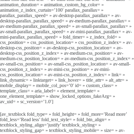
animation_duration= » animation_custom_bg_color= »
animation_z_index_curtain=’100′ parallax_parallax= »
parallax_parallax_speed= » av-desktop-parallax_parallax= » av-
desktop-parallax_parallax_speed= » av-medium-parallax_parallax= »
av-medium-parallax_parallax_speed= » av-small-parallax_parallax= »
av-small-parallax_parallax_speed= » av-mini-parallax_parallax= » av-
mini-parallax_parallax_speed= » fold_timer= » z_index_fold= »
css_position= » css_position_location= » css_position_z_index= » av-
desktop-css_position= » av-desktop-css_position_location= » av-
desktop-css_position_z_index= » av-medium-css_position= » av-
medium-css_position_location= » av-medium-css_position_z_index= »
av-small-css_position= » av-small-css_position_location= » av-small-
css_position_z_index= » av-mini-css_position= » av-mini-
css_position_location= » av-mini-css_position_z_index= » link= »
link_dynamic= » linktarget= » link_hover= » title_attr= » alt_attr= »
mobile_display= » mobile_col_pos=’0′ id= » custom_class= »
template_class= » aria_label= » element_template= »
one_element_template= » show_locked_options_fakeArg= »
av_uid= » sc_version=’1.0′]
[av_textblock fold_type= » fold_height= » fold_more=’Read more’
fold_less=’Read less’ fold_text_style= » fold_btn_align= »
textblock_styling_align=’justify’ textblock_styling= »
textblock_styling_gap= » textblock_styling_mobile= » size= » av-