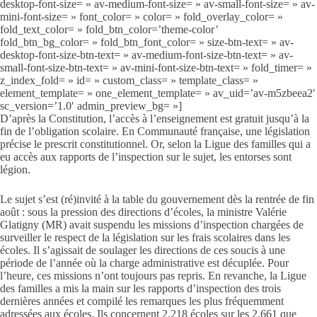
desktop-font-size= » av-medium-font-size= » av-small-font-size= » av-
mini-font-size= » font_color= » color= » fold_overlay_color= »
fold_text_color= » fold_btn_color=’theme-color’
fold_btn_bg_color= » fold_btn_font_color= » size-btn-text= » av-
desktop-font-size-btn-text= » av-medium-font-size-btn-text= » av-
small-font-size-btn-text= » av-mini-font-size-btn-text= » fold_timer= »
z_index_fold= » id= » custom_class= » template_class= »
element_template= » one_element_template= » av_uid=’av-m5zbeea2′
sc_version=’1.0′ admin_preview_bg= »]
D’après la Constitution, l’accès à l’enseignement est gratuit jusqu’à la
fin de l’obligation scolaire. En Communauté française, une législation
précise le prescrit constitutionnel. Or, selon la Ligue des familles qui a
eu accès aux rapports de l’inspection sur le sujet, les entorses sont
légion.
L
e sujet s’est (ré)invité à la table du gouvernement dès la rentrée de fin
août : sous la pression des directions d’écoles, la ministre Valérie
Glatigny (MR) avait suspendu les missions d’inspection chargées de
surveiller le respect de la législation sur les frais scolaires dans les
écoles. Il s’agissait de soulager les directions de ces soucis à une
période de l’année où la charge administrative est décuplée. Pour
l’heure, ces missions n’ont toujours pas repris. En revanche, la Ligue
des familles a mis la main sur les rapports d’inspection des trois
dernières années et compilé les remarques les plus fréquemment
adressées aux écoles. Ils concernent 2.218 écoles sur les 2.661 que