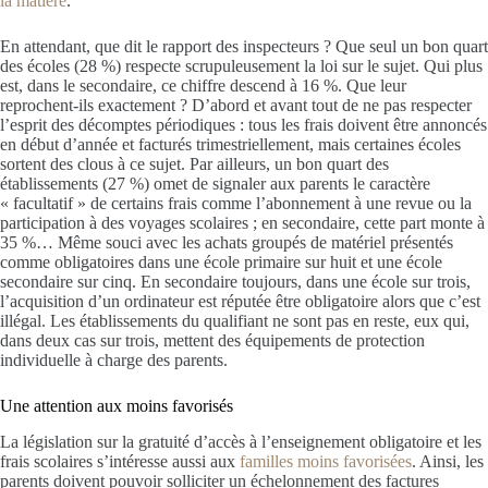
la matière
.
En attendant, que dit le rapport des inspecteurs ? Que seul un bon quart
des écoles (28 %) respecte scrupuleusement la loi sur le sujet. Qui plus
est, dans le secondaire, ce chiffre descend à 16 %. Que leur
reprochent-ils exactement ? D’abord et avant tout de ne pas respecter
l’esprit des décomptes périodiques : tous les frais doivent être annoncés
en début d’année et facturés trimestriellement, mais certaines écoles
sortent des clous à ce sujet. Par ailleurs, un bon quart des
établissements (27 %) omet de signaler aux parents le caractère
« facultatif » de certains frais comme l’abonnement à une revue ou la
participation à des voyages scolaires ; en secondaire, cette part monte à
35 %… Même souci avec les achats groupés de matériel présentés
comme obligatoires dans une école primaire sur huit et une école
secondaire sur cinq. En secondaire toujours, dans une école sur trois,
l’acquisition d’un ordinateur est réputée être obligatoire alors que c’est
illégal. Les établissements du qualifiant ne sont pas en reste, eux qui,
dans deux cas sur trois, mettent des équipements de protection
individuelle à charge des parents.
Une attention aux moins favorisés
La législation sur la gratuité d’accès à l’enseignement obligatoire et les
frais scolaires s’intéresse aussi aux
familles moins favorisées
. Ainsi, les
parents doivent pouvoir solliciter un échelonnement des factures