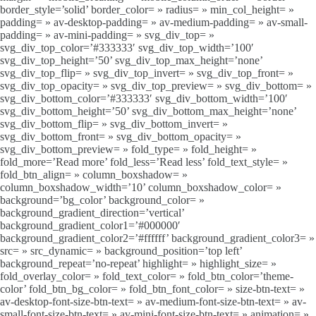
border_style=’solid’ border_color= » radius= » min_col_height= »
padding= » av-desktop-padding= » av-medium-padding= » av-small-
padding= » av-mini-padding= » svg_div_top= »
svg_div_top_color=’#333333′ svg_div_top_width=’100′
svg_div_top_height=’50’ svg_div_top_max_height=’none’
svg_div_top_flip= » svg_div_top_invert= » svg_div_top_front= »
svg_div_top_opacity= » svg_div_top_preview= » svg_div_bottom= »
svg_div_bottom_color=’#333333′ svg_div_bottom_width=’100′
svg_div_bottom_height=’50’ svg_div_bottom_max_height=’none’
svg_div_bottom_flip= » svg_div_bottom_invert= »
svg_div_bottom_front= » svg_div_bottom_opacity= »
svg_div_bottom_preview= » fold_type= » fold_height= »
fold_more=’Read more’ fold_less=’Read less’ fold_text_style= »
fold_btn_align= » column_boxshadow= »
column_boxshadow_width=’10’ column_boxshadow_color= »
background=’bg_color’ background_color= »
background_gradient_direction=’vertical’
background_gradient_color1=’#000000′
background_gradient_color2=’#ffffff’ background_gradient_color3= »
src= » src_dynamic= » background_position=’top left’
background_repeat=’no-repeat’ highlight= » highlight_size= »
fold_overlay_color= » fold_text_color= » fold_btn_color=’theme-
color’ fold_btn_bg_color= » fold_btn_font_color= » size-btn-text= »
av-desktop-font-size-btn-text= » av-medium-font-size-btn-text= » av-
small-font-size-btn-text= » av-mini-font-size-btn-text= » animation= »