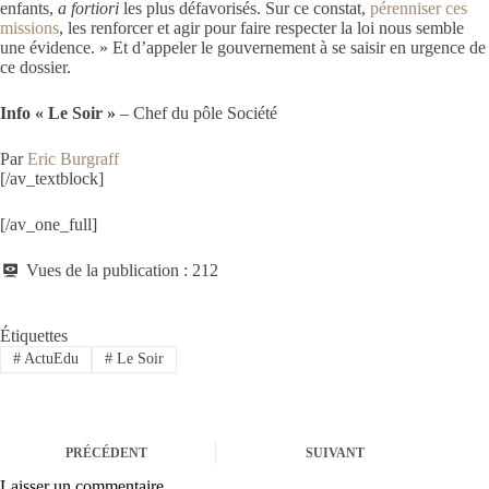
enfants,
a fortiori
les plus défavorisés. Sur ce constat,
pérenniser ces
missions
, les renforcer et agir pour faire respecter la loi nous semble
une évidence. » Et d’appeler le gouvernement à se saisir en urgence de
ce dossier.
Info « Le Soir »
–
Chef du pôle Société
Par
Eric Burgraff
[/av_textblock]
[/av_one_full]
Vues de la publication :
212
Étiquettes
#
ActuEdu
#
Le Soir
PRÉCÉDENT
SUIVANT
Laisser un commentaire