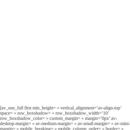
[av_one_full first min_height= » vertical_alignment=’av-align-top’
space= » row_boxshadow= » row_boxshadow_width=’10’
row_boxshadow_color= » custom_margin= » margin=’0px’ av-
desktop-margin= » av-medium-margin= » av-small-margin= » av-mini-
margin= » mobile_breaking= » mobile_column_order= » border= »