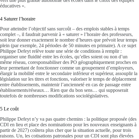
vers une plus grande autonomie des écoles dans le choix des équipes
éducatives ».
4 Saturer l’horaire
Pour atteindre l’objectif sans surcoût – des emplois stables à temps
complet –, il faudrait parvenir à « saturer » l’horaire des professeurs,
soit leur donner exactement le nombre d’heures que prévoit leur temps
plein (par exemple, 24 périodes de 50 minutes en primaire). A ce sujet
Philippe Defeyt relève toute une série de conditions à remplir :
organiser une fluidité entre les écoles, qu’elles soient ou non d’un
même réseau, coresponsabiliser des PO géographiquement proches en
leur permettant de fonctionner comme un groupement d’employeurs,
élargir la mobilité entre le secondaire inférieur et supérieur, assouplir la
législation sur les titres et fonctions, valoriser le temps de déplacement
entre établissements, maintenir l’ancienneté en cas de passage entre
établissements/réseaux… Rien que du bon sens… qui supposerait
toutefois de nombreuses modifications sociolégislatives.
5 Le coût
Philippe Defeyt n’y va pas quatre chemins : la politique proposée (des
CDI en lieu et place des nominations pour les nouveaux enseignants à
partir de 2027) coûtera plus cher que la situation actuelle, pour trois
raisons. Un, les cotisations patronales pour un CDI sont plus élevées