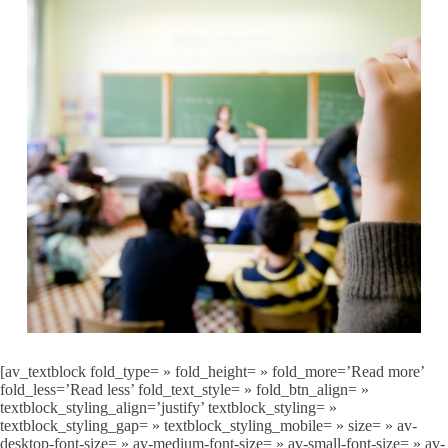
[av_textblock fold_type= » fold_height= » fold_more=’Read more’
fold_less=’Read less’ fold_text_style= » fold_btn_align= »
textblock_styling_align=’justify’ textblock_styling= »
textblock_styling_gap= » textblock_styling_mobile= » size= » av-
desktop-font-size= » av-medium-font-size= » av-small-font-size= » av-