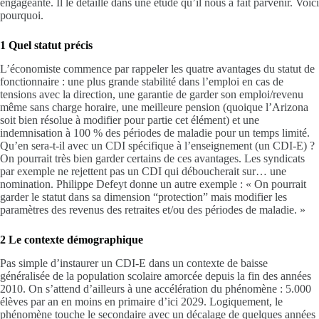
engageante. Il le détaille dans une étude qu’il nous a fait parvenir. Voici
pourquoi.
1 Quel statut précis
L’économiste commence par rappeler les quatre avantages du statut de
fonctionnaire : une plus grande stabilité dans l’emploi en cas de
tensions avec la direction, une garantie de garder son emploi/revenu
même sans charge horaire, une meilleure pension (quoique l’Arizona
soit bien résolue à modifier pour partie cet élément) et une
indemnisation à 100 % des périodes de maladie pour un temps limité.
Qu’en sera-t-il avec un CDI spécifique à l’enseignement (un CDI-E) ?
On pourrait très bien garder certains de ces avantages. Les syndicats
par exemple ne rejettent pas un CDI qui déboucherait sur… une
nomination. Philippe Defeyt donne un autre exemple : « On pourrait
garder le statut dans sa dimension “protection” mais modifier les
paramètres des revenus des retraites et/ou des périodes de maladie. »
2 Le contexte démographique
Pas simple d’instaurer un CDI-E dans un contexte de baisse
généralisée de la population scolaire amorcée depuis la fin des années
2010. On s’attend d’ailleurs à une accélération du phénomène : 5.000
élèves par an en moins en primaire d’ici 2029. Logiquement, le
phénomène touche le secondaire avec un décalage de quelques années