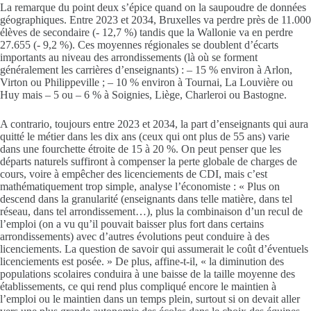
La remarque du point deux s’épice quand on la saupoudre de données
géographiques. Entre 2023 et 2034, Bruxelles va perdre près de 11.000
élèves de secondaire (- 12,7 %) tandis que la Wallonie va en perdre
27.655 (- 9,2 %). Ces moyennes régionales se doublent d’écarts
importants au niveau des arrondissements (là où se forment
généralement les carrières d’enseignants) : – 15 % environ à Arlon,
Virton ou Philippeville ; – 10 % environ à Tournai, La Louvière ou
Huy mais – 5 ou – 6 % à Soignies, Liège, Charleroi ou Bastogne.
A contrario, toujours entre 2023 et 2034, la part d’enseignants qui aura
quitté le métier dans les dix ans (ceux qui ont plus de 55 ans) varie
dans une fourchette étroite de 15 à 20 %. On peut penser que les
départs naturels suffiront à compenser la perte globale de charges de
cours, voire à empêcher des licenciements de CDI, mais c’est
mathématiquement trop simple, analyse l’économiste : « Plus on
descend dans la granularité (enseignants dans telle matière, dans tel
réseau, dans tel arrondissement…), plus la combinaison d’un recul de
l’emploi (on a vu qu’il pouvait baisser plus fort dans certains
arrondissements) avec d’autres évolutions peut conduire à des
licenciements. La question de savoir qui assumerait le coût d’éventuels
licenciements est posée. » De plus, affine-t-il, « la diminution des
populations scolaires conduira à une baisse de la taille moyenne des
établissements, ce qui rend plus compliqué encore le maintien à
l’emploi ou le maintien dans un temps plein, surtout si on devait aller