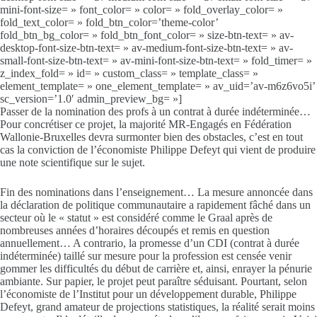
mini-font-size= » font_color= » color= » fold_overlay_color= »
fold_text_color= » fold_btn_color=’theme-color’
fold_btn_bg_color= » fold_btn_font_color= » size-btn-text= » av-
desktop-font-size-btn-text= » av-medium-font-size-btn-text= » av-
small-font-size-btn-text= » av-mini-font-size-btn-text= » fold_timer= »
z_index_fold= » id= » custom_class= » template_class= »
element_template= » one_element_template= » av_uid=’av-m6z6vo5i’
sc_version=’1.0′ admin_preview_bg= »]
Passer de la nomination des profs à un contrat à durée indéterminée…
Pour concrétiser ce projet, la majorité MR-Engagés en Fédération
Wallonie-Bruxelles devra surmonter bien des obstacles, c’est en tout
cas la conviction de l’économiste Philippe Defeyt qui vient de produire
une note scientifique sur le sujet.
Fin des nominations dans l’enseignement… La mesure annoncée dans
la déclaration de politique communautaire a rapidement fâché dans un
secteur où le « statut » est considéré comme le Graal après de
nombreuses années d’horaires découpés et remis en question
annuellement… A contrario, la promesse d’un CDI (contrat à durée
indéterminée) taillé sur mesure pour la profession est censée venir
gommer les difficultés du début de carrière et, ainsi, enrayer la pénurie
ambiante. Sur papier, le projet peut paraître séduisant. Pourtant, selon
l’économiste de l’Institut pour un développement durable, Philippe
Defeyt, grand amateur de projections statistiques, la réalité serait moins