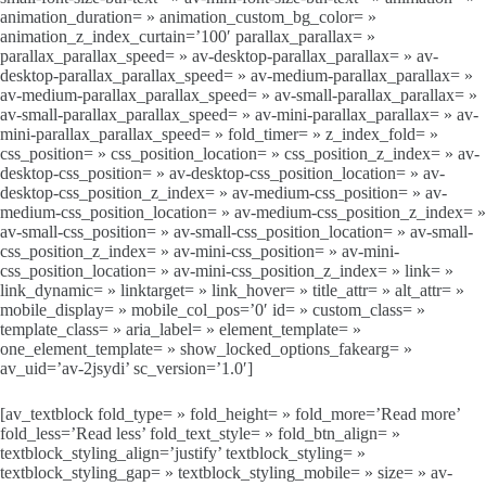
animation_duration= » animation_custom_bg_color= »
animation_z_index_curtain=’100′ parallax_parallax= »
parallax_parallax_speed= » av-desktop-parallax_parallax= » av-
desktop-parallax_parallax_speed= » av-medium-parallax_parallax= »
av-medium-parallax_parallax_speed= » av-small-parallax_parallax= »
av-small-parallax_parallax_speed= » av-mini-parallax_parallax= » av-
mini-parallax_parallax_speed= » fold_timer= » z_index_fold= »
css_position= » css_position_location= » css_position_z_index= » av-
desktop-css_position= » av-desktop-css_position_location= » av-
desktop-css_position_z_index= » av-medium-css_position= » av-
medium-css_position_location= » av-medium-css_position_z_index= »
av-small-css_position= » av-small-css_position_location= » av-small-
css_position_z_index= » av-mini-css_position= » av-mini-
css_position_location= » av-mini-css_position_z_index= » link= »
link_dynamic= » linktarget= » link_hover= » title_attr= » alt_attr= »
mobile_display= » mobile_col_pos=’0′ id= » custom_class= »
template_class= » aria_label= » element_template= »
one_element_template= » show_locked_options_fakearg= »
av_uid=’av-2jsydi’ sc_version=’1.0′]
[av_textblock fold_type= » fold_height= » fold_more=’Read more’
fold_less=’Read less’ fold_text_style= » fold_btn_align= »
textblock_styling_align=’justify’ textblock_styling= »
textblock_styling_gap= » textblock_styling_mobile= » size= » av-