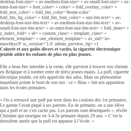
desktop-font-size= » av-medium-font-size= » av-small-font-size= » av-
mini-font-size= » font_color= » color= » fold_overlay_color= »
fold_text_color= » fold_btn_color=’theme-color’
fold_btn_bg_color= » fold_btn_font_color= » size-btn-text= » av-
desktop-font-size-btn-text= » av-medium-font-size-btn-text= » av-
small-font-size-btn-text= » av-mini-font-size-btn-text= » fold_timer= »
z_index_fold= » id= » custom_class= » template_class= »
element_template= » one_element_template= » av_uid=’av-
mawhkyc9′ sc_version=’1.0′ admin_preview_bg= »]
Colorée et aux goûts divers et variés, la cigarette électronique
jetable attire les enfants de plus en plus jeunes.
Elle a beau être interdite à la vente, elle parvient à trouver son chemin
en Belgique et à tomber entre de (très) jeunes mains. La puff, cigarette
électrique jetable, est très appréciée des ados. Mais un phénomène
inquiétant pointe le bout de son nez : ce « fléau » fait son apparition
dans les écoles primaires.
« On a retrouvé une puff par terre dans les couloirs des 1re primaires.
Le gamin l’avait piqué à ses parents. En 4e primaire, on a une élève
qui a puff et ne s’en cache pas. Les parents sont désemparés », révèle
Christine qui enseigne en 3-4-5e primaire depuis 29 ans. « C’est la
deuxième année que la puff est apparue à l’école. »