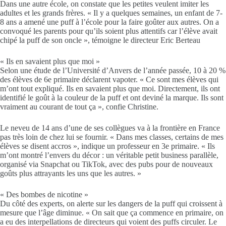
Dans une autre école, on constate que les petites veulent imiter les
adultes et les grands frères. « Il y a quelques semaines, un enfant de 7-
8 ans a amené une puff à l’école pour la faire goûter aux autres. On a
convoqué les parents pour qu’ils soient plus attentifs car l’élève avait
chipé la puff de son oncle », témoigne le directeur Eric Berteau
« Ils en savaient plus que moi »
Selon une étude de l’Université d’Anvers de l’année passée, 10 à 20 %
des élèves de 6e primaire déclarent vapoter. « Ce sont mes élèves qui
m’ont tout expliqué. Ils en savaient plus que moi. Directement, ils ont
identifié le goût à la couleur de la puff et ont deviné la marque. Ils sont
vraiment au courant de tout ça », confie Christine.
Le neveu de 14 ans d’une de ses collègues va à la frontière en France
pas très loin de chez lui se fournir. « Dans mes classes, certains de mes
élèves se disent accros », indique un professeur en 3e primaire. « Ils
m’ont montré l’envers du décor : un véritable petit business parallèle,
organisé via Snapchat ou TikTok, avec des pubs pour de nouveaux
goûts plus attrayants les uns que les autres. »
« Des bombes de nicotine »
Du côté des experts, on alerte sur les dangers de la puff qui croissent à
mesure que l’âge diminue. « On sait que ça commence en primaire, on
a eu des interpellations de directeurs qui voient des puffs circuler. Le