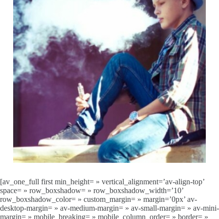
[av_one_full first min_height= » vertical_alignment=’av-align-top’
space= » row_boxshadow= » row_boxshadow_width=’10’
row_boxshadow_color= » custom_margin= » margin=’0px’ av-
desktop-margin= » av-medium-margin= » av-small-margin= » av-mini-
margin= » mobile_breaking= » mobile_column_order= » border= »