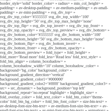
border_style=’solid’ border_color= » radius= » min_col_height= »
padding= » av-desktop-padding= » av-medium-padding= » av-small-
padding= » av-mini-padding= » svg_div_top= »
svg_div_top_color=’#333333′ svg_div_top_width=’100′
svg_div_top_height=’50’ svg_div_top_max_height=’none’
svg_div_top_flip= » svg_div_top_invert= » svg_div_top_front= »
svg_div_top_opacity= » svg_div_top_preview= » svg_div_bottom= »
svg_div_bottom_color=’#333333′ svg_div_bottom_width=’100′
svg_div_bottom_height=’50’ svg_div_bottom_max_height=’none’
svg_div_bottom_flip= » svg_div_bottom_invert= »
svg_div_bottom_front= » svg_div_bottom_opacity= »
svg_div_bottom_preview= » fold_type= » fold_height= »
fold_more=’Read more’ fold_less=’Read less’ fold_text_style= »
fold_btn_align= » column_boxshadow= »
column_boxshadow_width=’10’ column_boxshadow_color= »
background=’bg_color’ background_color= »
background_gradient_direction=’vertical’
background_gradient_color1=’#000000′
background_gradient_color2=’#ffffff’ background_gradient_color3= »
src= » src_dynamic= » background_position=’top left’
background_repeat=’no-repeat’ highlight= » highlight_size= »
fold_overlay_color= » fold_text_color= » fold_btn_color=’theme-
color’ fold_btn_bg_color= » fold_btn_font_color= » size-btn-text= »
av-desktop-font-size-btn-text= » av-medium-font-size-btn-text= » av-
small-font-size-btn-text= » av-mini-font-size-btn-text= » animation= »