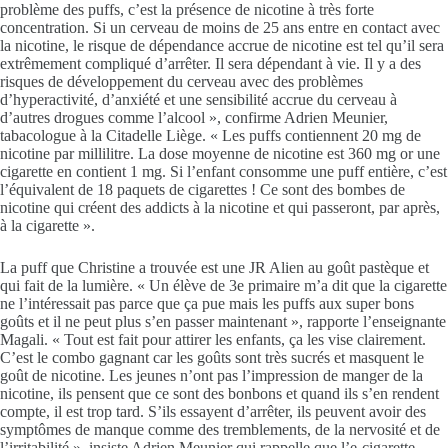
problème des puffs, c’est la présence de nicotine à très forte
concentration. Si un cerveau de moins de 25 ans entre en contact avec
la nicotine, le risque de dépendance accrue de nicotine est tel qu’il sera
extrêmement compliqué d’arrêter. Il sera dépendant à vie. Il y a des
risques de développement du cerveau avec des problèmes
d’hyperactivité, d’anxiété et une sensibilité accrue du cerveau à
d’autres drogues comme l’alcool », confirme Adrien Meunier,
tabacologue à la Citadelle Liège. « Les puffs contiennent 20 mg de
nicotine par millilitre. La dose moyenne de nicotine est 360 mg or une
cigarette en contient 1 mg. Si l’enfant consomme une puff entière, c’est
l’équivalent de 18 paquets de cigarettes ! Ce sont des bombes de
nicotine qui créent des addicts à la nicotine et qui passeront, par après,
à la cigarette ».
La puff que Christine a trouvée est une JR Alien au goût pastèque et
qui fait de la lumière. « Un élève de 3e primaire m’a dit que la cigarette
ne l’intéressait pas parce que ça pue mais les puffs aux super bons
goûts et il ne peut plus s’en passer maintenant », rapporte l’enseignante
Magali. « Tout est fait pour attirer les enfants, ça les vise clairement.
C’est le combo gagnant car les goûts sont très sucrés et masquent le
goût de nicotine. Les jeunes n’ont pas l’impression de manger de la
nicotine, ils pensent que ce sont des bonbons et quand ils s’en rendent
compte, il est trop tard. S’ils essayent d’arrêter, ils peuvent avoir des
symptômes de manque comme des tremblements, de la nervosité et de
l’irritabilité », insiste Adrien Meunier qui rappelle que l’e-cigarette