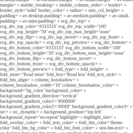
margin= » mobile_breaking= » mobile_column_order= » border= »
border_style=’solid’ border_color= » radius= » min_col_height= »
padding= » av-desktop-padding= » av-medium-padding= » av-small-
padding= » av-mini-padding= » svg_div_top= »
svg_div_top_color=’#333333′ svg_div_top_width=’100′
svg_div_top_height=’50’ svg_div_top_max_height=’none’
svg_div_top_flip= » svg_div_top_invert= » svg_div_top_front= »
svg_div_top_opacity= » svg_div_top_preview= » svg_div_bottom= »
svg_div_bottom_color=’#333333′ svg_div_bottom_width=’100′
svg_div_bottom_height=’50’ svg_div_bottom_max_height=’none’
svg_div_bottom_flip= » svg_div_bottom_invert= »
svg_div_bottom_front= » svg_div_bottom_opacity= »
svg_div_bottom_preview= » fold_type= » fold_height= »
fold_more=’Read more’ fold_less=’Read less’ fold_text_style= »
fold_btn_align= » column_boxshadow= »
column_boxshadow_width=’10’ column_boxshadow_color= »
background=’bg_color’ background_color= »
background_gradient_direction=’vertical’
background_gradient_color1=’#000000′
background_gradient_color2=’#ffffff’ background_gradient_color3= »
src= » src_dynamic= » background_position=’top left’
background_repeat=’no-repeat’ highlight= » highlight_size= »
fold_overlay_color= » fold_text_color= » fold_btn_color=’theme-
color’ fold_btn_bg_color= » fold_btn_font_color= » size-btn-text= »