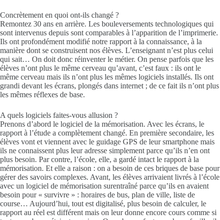
Concrètement en quoi ont-ils changé ?
Remontez 30 ans en arrière. Les bouleversements technologiques qui
sont intervenus depuis sont comparables à l’apparition de l’imprimerie.
Ils ont profondément modifié notre rapport à la connaissance, à la
manière dont se construisent nos élèves. L’enseignant n’est plus celui
qui sait… On doit donc réinventer le métier. On pense parfois que les
élèves n’ont plus le même cerveau qu’avant, c’est faux : ils ont le
même cerveau mais ils n’ont plus les mêmes logiciels installés. Ils ont
grandi devant les écrans, plongés dans internet ; de ce fait ils n’ont plus
les mêmes réflexes de base.
A quels logiciels faites-vous allusion ?
Prenons d’abord le logiciel de la mémorisation. Avec les écrans, le
rapport à l’étude a complètement changé. En première secondaire, les
élèves vont et viennent avec le guidage GPS de leur smartphone mais
ils ne connaissent plus leur adresse simplement parce qu’ils n’en ont
plus besoin. Par contre, l’école, elle, a gardé intact le rapport à la
mémorisation. Et elle a raison : on a besoin de ces briques de base pour
gérer des savoirs complexes. Avant, les élèves arrivaient livrés à l’école
avec un logiciel de mémorisation surentraîné parce qu’ils en avaient
besoin pour « survivre » : horaires de bus, plan de ville, liste de
course… Aujourd’hui, tout est digitalisé, plus besoin de calculer, le
rapport au réel est différent mais on leur donne encore cours comme si