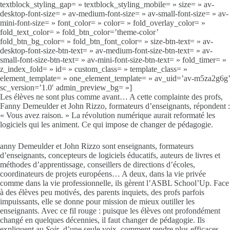
textblock_styling_gap= » textblock_styling_mobile= » size= » av-
desktop-font-size= » av-medium-font-size= » av-small-font-size= » av-
mini-font-size= » font_color= » color= » fold_overlay_color= »
fold_text_color= » fold_btn_color=’theme-color’
fold_btn_bg_color= » fold_btn_font_color= » size-btn-text= » av-
desktop-font-size-btn-text= » av-medium-font-size-btn-text= » av-
small-font-size-btn-text= » av-mini-font-size-btn-text= » fold_timer= »
z_index_fold= » id= » custom_class= » template_class= »
element_template= » one_element_template= » av_uid=’av-m5za2g6g’
sc_version=’1.0′ admin_preview_bg= »]
Les élèves ne sont plus comme avant… A cette complainte des profs,
Fanny Demeulder et John Rizzo, formateurs d’enseignants, répondent :
« Vous avez raison. » La révolution numérique aurait reformaté les
logiciels qui les animent. Ce qui impose de changer de pédagogie.
anny Demeulder et John Rizzo sont enseignants, formateurs
d’enseignants, concepteurs de logiciels éducatifs, auteurs de livres et
méthodes d’apprentissage, conseillers de directions d’écoles,
coordinateurs de projets européens… A deux, dans la vie privée
comme dans la vie professionnelle, ils gèrent l’ASBL School’Up. Face
à des élèves peu motivés, des parents inquiets, des profs parfois
impuissants, elle se donne pour mission de mieux outiller les
enseignants. Avec ce fil rouge : puisque les élèves ont profondément
changé en quelques décennies, il faut changer de pédagogie. Ils
expliquent au
Soir
, d’une seule voix, comment rendre plus efficaces