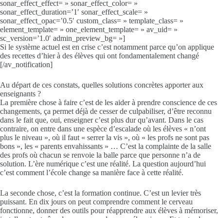
sonar_effect_effect= » sonar_effect_color= »
sonar_effect_duration=’1′ sonar_effect_scale= »
sonar_effect_opac=’0.5′ custom_class= » template_class= »
element_template= » one_element_template= » av_uid= »
sc_version=’1.0′ admin_preview_bg= »]
Si le système actuel est en crise c’est notamment parce qu’on applique
des recettes d’hier à des élèves qui ont fondamentalement changé
[/av_notification]
Au départ de ces constats, quelles solutions concrètes apporter aux
enseignants ?
La première chose à faire c’est de les aider à prendre conscience de ces
changements, ça permet déjà de cesser de culpabiliser, d’être reconnu
dans le fait que, oui, enseigner c’est plus dur qu’avant. Dans le cas
contraire, on entre dans une espèce d’escalade où les élèves « n’ont
plus le niveau », où il faut « serrer la vis », où « les profs ne sont pas
bons », les « parents envahissants » … C’est la complainte de la salle
des profs où chacun se renvoie la balle parce que personne n’a de
solution. L’ère numérique c’est une réalité. La question aujourd’hui
c’est comment l’école change sa manière face à cette réalité.
La seconde chose, c’est la formation continue. C’est un levier très
puissant. En dix jours on peut comprendre comment le cerveau
fonctionne, donner des outils pour réapprendre aux élèves à mémoriser,