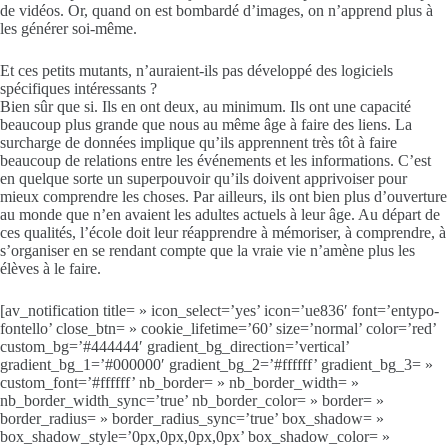
de vidéos. Or, quand on est bombardé d’images, on n’apprend plus à
les générer soi-même.
Et ces petits mutants, n’auraient-ils pas développé des logiciels
spécifiques intéressants ?
Bien sûr que si. Ils en ont deux, au minimum. Ils ont une capacité
beaucoup plus grande que nous au même âge à faire des liens. La
surcharge de données implique qu’ils apprennent très tôt à faire
beaucoup de relations entre les événements et les informations. C’est
en quelque sorte un superpouvoir qu’ils doivent apprivoiser pour
mieux comprendre les choses. Par ailleurs, ils ont bien plus d’ouverture
au monde que n’en avaient les adultes actuels à leur âge. Au départ de
ces qualités, l’école doit leur réapprendre à mémoriser, à comprendre, à
s’organiser en se rendant compte que la vraie vie n’amène plus les
élèves à le faire.
[av_notification title= » icon_select=’yes’ icon=’ue836′ font=’entypo-
fontello’ close_btn= » cookie_lifetime=’60’ size=’normal’ color=’red’
custom_bg=’#444444′ gradient_bg_direction=’vertical’
gradient_bg_1=’#000000′ gradient_bg_2=’#ffffff’ gradient_bg_3= »
custom_font=’#ffffff’ nb_border= » nb_border_width= »
nb_border_width_sync=’true’ nb_border_color= » border= »
border_radius= » border_radius_sync=’true’ box_shadow= »
box_shadow_style=’0px,0px,0px,0px’ box_shadow_color= »