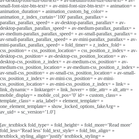
av-desktop-font-size-btn-text= » av-medium-font-size-btn-text= » av-
small-font-size-btn-text= » av-mini-font-size-btn-text= » animation= »
animation_duration= » animation_custom_bg_color= »
animation_z_index_curtain=’100′ parallax_parallax= »
parallax_parallax_speed= » av-desktop-parallax_parallax= » av-
desktop-parallax_parallax_speed= » av-medium-parallax_parallax= »
av-medium-parallax_parallax_speed= » av-small-parallax_parallax= »
av-small-parallax_parallax_speed= » av-mini-parallax_parallax= » av-
mini-parallax_parallax_speed= » fold_timer= » z_index_fold= »
css_position= » css_position_location= » css_position_z_index= » av-
desktop-css_position= » av-desktop-css_position_location= » av-
desktop-css_position_z_index= » av-medium-css_position= » av-
medium-css_position_location= » av-medium-css_position_z_index= »
av-small-css_position= » av-small-css_position_location= » av-small-
css_position_z_index= » av-mini-css_position= » av-mini-
css_position_location= » av-mini-css_position_z_index= » link= »
link_dynamic= » linktarget= » link_hover= » title_attr= » alt_attr= »
mobile_display= » mobile_col_pos=’0′ id= » custom_class= »
template_class= » aria_label= » element_template= »
one_element_template= » show_locked_options_fakeArg= »
av_uid= » sc_version=’1.0′]
[av_textblock fold_type= » fold_height= » fold_more=’Read more’
fold_less=’Read less’ fold_text_style= » fold_btn_align= »
textblock_styling_align=’justify’ textblock_styling= »