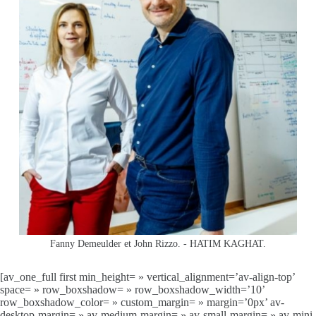
Fanny Demeulder et John Rizzo. - HATIM KAGHAT.
[av_one_full first min_height= » vertical_alignment=’av-align-top’
space= » row_boxshadow= » row_boxshadow_width=’10’
row_boxshadow_color= » custom_margin= » margin=’0px’ av-
desktop-margin= » av-medium-margin= » av-small-margin= » av-mini-