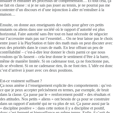
installer et entraîner les processus de compréhension… Et tout cela, ça
se fait en classe : si je ne sais pas jouer au tennis, je ne pourrai pas me
contenter d’un discours et d’une injonction à aller m’entraîner à la
maison…
Ensuite, on donne aux enseignants des outils pour gérer ces petits
mutants ou aliens dans une société où le rapport d’autorité est plus
horizontal. Faire autorité sans être tout en haut nécessite de négocier
sur l’accessoire mais pas sur l’essentiel… On ne leur laisse pas le choix
entre jouer à la PlayStation et faire des math mais on peut discuter avec
eux des priorités dans le cours de math. En leur offrant un peu de
contrôlabilité – c’est-à-dire leur donner le choix parmi ce que nous
voulons qu’ils fassent – cela leur donne le sentiment d’être à la barre,
même de manière limitée. Si on cadenasse tout, ça ne fonctionne pas,
ils se révoltent. Si on ne cadenasse rien, ils ne font rien. L’idée est donc
c’est d’arriver à jouer avec ces deux positions.
Est-ce vraiment suffisant ?
Ça nous amène à l’enseignement explicite des comportements : qu’est-
ce que je peux accepter précisément en termes, par exemple, de bruit
dans la classe. Ça passe par le « renforcement positif » des résultats et
des attitudes. Nos petits « aliens » ont besoin de ça pour se construire
dans un rapport d’autorité qui ne va plus de soi. Ça passe aussi par la
« discipline positive » : dans cette notion il y a discipline et positif,
donc c’est fermeté et bienveillance en même temps. Enfin, il s’agit de