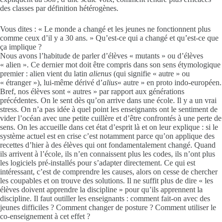
des classes par définition hétérogènes.
Vous dites : « Le monde a changé et les jeunes ne fonctionnent plus
comme ceux d’il y a 30 ans. » Qu’est-ce qui a changé et qu’est-ce que
ça implique ?
Nous avons l’habitude de parler d’élèves « mutants » ou d’élèves
« alien ». Ce dernier mot doit être compris dans son sens étymologique
premier : alien vient du latin
alienus
(qui signifie « autre » ou
« étranger »), lui-même dérivé d’
alius
« autre » en proto indo-européen.
Bref, nos élèves sont « autres » par rapport aux générations
précédentes. On le sent dès qu’on arrive dans une école. Il y a un vrai
stress. On n’a pas idée à quel point les enseignants ont le sentiment de
vider l’océan avec une petite cuillère et d’être confrontés à une perte de
sens. On les accueille dans cet état d’esprit là et on leur explique : si le
système actuel est en crise c’est notamment parce qu’on applique des
recettes d’hier à des élèves qui ont fondamentalement changé. Quand
ils arrivent à l’école, ils n’en connaissent plus les codes, ils n’ont plus
les logiciels pré-installés pour s’adapter directement. Ce qui est
intéressant, c’est de comprendre les causes, alors on cesse de chercher
les coupables et on trouve des solutions. Il ne suffit plus de dire « les
élèves doivent apprendre la discipline » pour qu’ils apprennent la
discipline. Il faut outiller les enseignants : comment fait-on avec des
jeunes difficiles ? Comment changer de posture ? Comment utiliser le
co-enseignement à cet effet ?