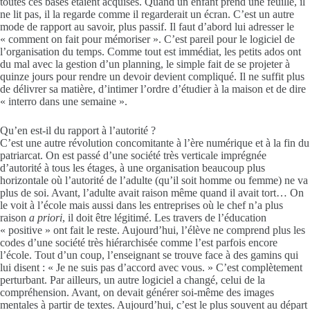
toutes ces bases étaient acquises. Quand un enfant prend une feuille, il
ne lit pas, il la regarde comme il regarderait un écran. C’est un autre
mode de rapport au savoir, plus passif. Il faut d’abord lui adresser le
« comment on fait pour mémoriser ». C’est pareil pour le logiciel de
l’organisation du temps. Comme tout est immédiat, les petits ados ont
du mal avec la gestion d’un planning, le simple fait de se projeter à
quinze jours pour rendre un devoir devient compliqué. Il ne suffit plus
de délivrer sa matière, d’intimer l’ordre d’étudier à la maison et de dire
« interro dans une semaine ».
Qu’en est-il du rapport à l’autorité ?
C’est une autre révolution concomitante à l’ère numérique et à la fin du
patriarcat. On est passé d’une société très verticale imprégnée
d’autorité à tous les étages, à une organisation beaucoup plus
horizontale où l’autorité de l’adulte (qu’il soit homme ou femme) ne va
plus de soi. Avant, l’adulte avait raison même quand il avait tort… On
le voit à l’école mais aussi dans les entreprises où le chef n’a plus
raison
a priori
, il doit être légitimé. Les travers de l’éducation
« positive » ont fait le reste. Aujourd’hui, l’élève ne comprend plus les
codes d’une société très hiérarchisée comme l’est parfois encore
l’école. Tout d’un coup, l’enseignant se trouve face à des gamins qui
lui disent : « Je ne suis pas d’accord avec vous. » C’est complètement
perturbant. Par ailleurs, un autre logiciel a changé, celui de la
compréhension. Avant, on devait générer soi-même des images
mentales à partir de textes. Aujourd’hui, c’est le plus souvent au départ