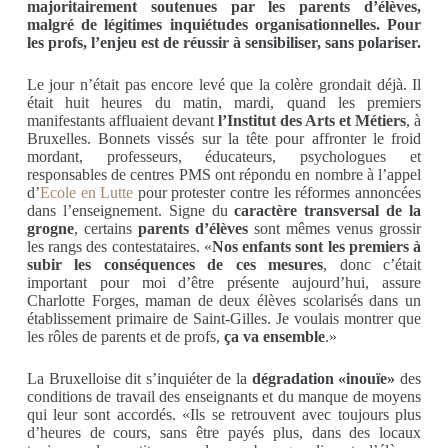
majoritairement soutenues par les parents d’élèves,
malgré de légitimes inquiétudes organisationnelles. Pour
les profs, l’enjeu est de réussir à sensibiliser, sans polariser.
Le jour n’était pas encore levé que la colère grondait déjà. Il
était huit heures du matin, mardi, quand les premiers
manifestants affluaient devant
l’Institut des Arts et Métiers
, à
Bruxelles. Bonnets vissés sur la tête pour affronter le froid
mordant, professeurs, éducateurs, psychologues et
responsables de centres PMS ont répondu en nombre à l’appel
d’
Ecole en Lutte
pour protester contre les réformes annoncées
dans l’enseignement. Signe du
caractère transversal de la
grogne
, certains
parents d’élèves
sont mêmes venus grossir
les rangs des contestataires. «
Nos enfants sont les premiers à
subir les conséquences de ces mesures
, donc c’était
important pour moi d’être présente aujourd’hui, assure
Charlotte Forges, maman de deux élèves scolarisés dans un
établissement primaire de Saint-Gilles. Je voulais montrer que
les rôles de parents et de profs,
ça va ensemble
.»
La Bruxelloise dit s’inquiéter de la
dégradation «inouïe»
des
conditions de travail des enseignants et du manque de moyens
qui leur sont accordés. «Ils se retrouvent avec toujours plus
d’heures de cours, sans être payés plus, dans des locaux