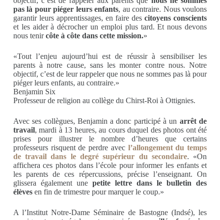
objectif, c’est de rappeler aux parents que
nous ne sommes
pas là pour piéger leurs enfants
, au contraire. Nous voulons
garantir leurs apprentissages, en faire des
citoyens conscients
et les aider à décrocher un emploi plus tard. Et nous devons
nous tenir
côte à côte dans cette mission.
»
«Tout l’enjeu aujourd’hui est de réussir à sensibiliser les
parents à notre cause, sans les monter contre nous. Notre
objectif, c’est de leur rappeler que nous ne sommes pas là pour
piéger leurs enfants, au contraire.»
Benjamin Six
Professeur de religion au collège du Chirst-Roi à Ottignies.
Avec ses collègues, Benjamin a donc participé à un
arrêt de
travail
, mardi à 13 heures, au cours duquel des photos ont été
prises pour illustrer le nombre d’heures que certains
professeurs risquent de perdre avec
l’allongement du temps
de travail dans le degré supérieur du secondaire
. «On
affichera ces photos dans l’école pour informer les enfants et
les parents de ces répercussions, précise l’enseignant. On
glissera également une
petite lettre dans le bulletin des
élèves
en fin de trimestre pour marquer le coup.»
A l’Institut Notre-Dame Séminaire de Bastogne (Indsé), les