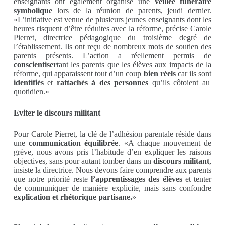
enseignants ont également organisé une
veillée funéraire
symbolique
lors de la réunion de parents, jeudi dernier.
«L’initiative est venue de plusieurs jeunes enseignants dont les
heures risquent d’être réduites avec la réforme, précise Carole
Pierret, directrice pédagogique du troisième degré de
l’établissement. Ils ont reçu de nombreux mots de soutien des
parents présents. L’action a réellement permis de
conscientiser
tant les parents que les élèves aux impacts de la
réforme, qui apparaissent tout d’un coup
bien réels
car ils sont
identifiés
et
rattachés à des personnes
qu’ils côtoient au
quotidien.»
Eviter le discours militant
Pour Carole Pierret, la clé de l’adhésion parentale réside dans
une
communication équilibrée
. «A chaque mouvement de
grève, nous avons pris l’habitude d’en expliquer les raisons
objectives, sans pour autant tomber dans un
discours militant
,
insiste la directrice. Nous devons faire comprendre aux parents
que notre priorité reste
l’apprentissages des élèves
et tenter
de communiquer de manière explicite, mais sans confondre
explication et rhétorique partisane.
»