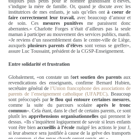
toujours plus petits pour le nombre grandissant d’élèves,
s’indigne la mère de famille. Or, quand je discute avec les
institutrices de mes enfants, je sais qu’elles ont
à coeur de
faire correctement leur travail,
avec beaucoup d’amour et
de soin. Ces
mesures punitives
me paraissent donc
aberrantes.» Charlotte Forges n’était d’ailleurs pas la seule
maman à participer au mouvement des services publics, mardi.
«Je reviens d’un rassemblement dans le centre-ville de Liège,
auxquels
plusieurs parents d’élèves
sont venus se greffer»,
assure Luc Toussaint, président de la CGSP-Enseignement.
Entre solidarité et frustration
Globalement, «on constate un f
ort soutien des parents
aux
revendications des enseignants, confirme Bernard Hubien,
secrétaire général de
l’Union francophone des associations de
parents de l’enseignement catholique (UFAPEC)
. Beaucoup
sont préoccupés par
le flou qui entoure certaines mesures
,
comme la suite du parcours scolaire
après le tronc
commun
». Cela étant, dans le chef de certains parents, ce sont
plutôt les
appréhensions organisationnelles
qui prennent le
dessus. «Ils s’inquiètent logiquement de savoir si leurs enfants
vont être bien
accueillis à l’école
malgré les actions le jour J,
si leur absence sera justifiée à cause de la grève des transports
en commun, si des repas chauds seront servis, etc.»