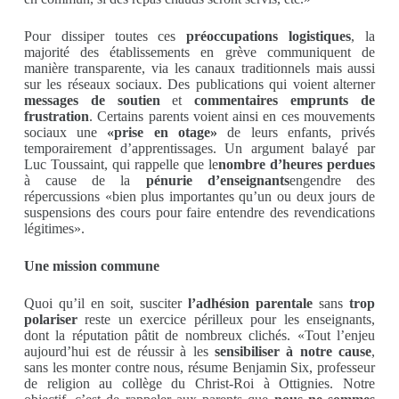
Pour dissiper toutes ces
préoccupations logistiques
, la
majorité des établissements en grève communiquent de
manière transparente, via les canaux traditionnels mais aussi
sur les réseaux sociaux. Des publications qui voient alterner
messages de soutien
et
commentaires emprunts de
frustration
. Certains parents voient ainsi en ces mouvements
sociaux une
«prise en otage»
de leurs enfants, privés
temporairement d’apprentissages. Un argument balayé par
Luc Toussaint, qui rappelle que le
nombre d’heures perdues
à cause de la
pénurie d’enseignants
engendre des
répercussions «bien plus importantes qu’un ou deux jours de
suspensions des cours pour faire entendre des revendications
légitimes».
Une mission commune
Quoi qu’il en soit, susciter
l’adhésion parentale
sans
trop
polariser
reste un exercice périlleux pour les enseignants,
dont la réputation pâtit de nombreux clichés. «Tout l’enjeu
aujourd’hui est de réussir à les
sensibiliser à notre cause
,
sans les monter contre nous, résume Benjamin Six, professeur
de religion au collège du Christ-Roi à Ottignies. Notre