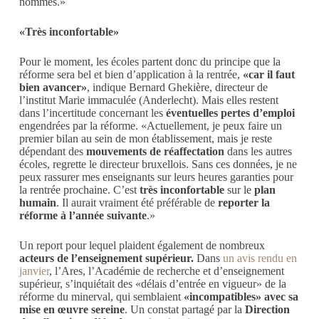
nommés.»
«Très inconfortable»
Pour le moment, les écoles partent donc du principe que la
réforme sera bel et bien d’application à la rentrée,
«car il faut
bien avancer»
, indique Bernard Ghekière, directeur de
l’institut Marie immaculée (Anderlecht). Mais elles restent
dans l’incertitude concernant les
éventuelles pertes d’emploi
engendrées par la réforme. «Actuellement, je peux faire un
premier bilan au sein de mon établissement, mais je reste
dépendant des
mouvements de réaffectation
dans les autres
écoles, regrette le directeur bruxellois. Sans ces données, je ne
peux rassurer mes enseignants sur leurs heures garanties pour
la rentrée prochaine. C’est
très inconfortable
sur le
plan
humain
. Il aurait vraiment été préférable de
reporter la
réforme à l’année suivante
.»
Un report pour lequel plaident également de nombreux
acteurs de l’enseignement supérieur.
Dans
un avis rendu en
janvier
, l’Ares, l’Académie de recherche et d’enseignement
supérieur, s’inquiétait des «délais d’entrée en vigueur» de la
réforme du minerval, qui semblaient
«incompatibles» avec sa
mise en œuvre sereine
. Un constat partagé par la
Direction