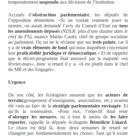
temporairement
suspendu
aux décisions de l’institution.
Accusés d’
obstruction parlementaire
, les députés de
l’opposition démentent. «Si on voulait vraiment jouer la
montre, on aurait demandé l’avis du Conseil d’Etat sur
tous
les amendements déposés
(NDLR: plus d’une dizaine dans le
chef du PS)
, nuance Martin Casier, chef de groupe socialiste
au parlement. Or, on ne le réclame que sur
trois points
, car il
y a de
vrais
éléments de fond
qui nous inquiètent concernant
leur
praticabilité juridique et démocratique
.» Et de rappeler
que le décret-programme était annoncé par la majorité «en
février-mars», donc si retard il y a, «il est plutôt dans le chef
du MR et des Engagés».
Urgence
De son côté, les écologistes assurent que les
acteurs de
terrain
(groupement d’enseignants, associations, etc.) avaient
été «mis au fait» de la
stratégie parlementaire envisagée
. Et
qu’ils la soutenaient. «Pour eux, l’objectif final reste
d’abroger les mesures
, ou à tout le moins de
les faire
reporter
, rappelle la députée écologiste
Bénédicte Linard
.
Le chaos est déjà là, donc deux semaines de retard ne
changent pas fondamentalement les choses. Tant qu’il existe