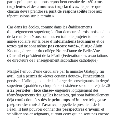
partis politiques qui nous reprochent ensuite des
réformes
trop lentes
et des
annonces trop tardives
. Je pense que
chacun devra prendre
sa part de responsabilité
face aux
répercussions sur le terrain.»
Car dans les écoles, comme dans les établissements
d’enseignement supérieur, le
flou
demeure à trois mois et demi
de la rentrée. «Nous sommes en train de projeter toute une
année scolaire sur la base d’
informations lacunaires
et de
textes qui ne sont même
pas encore votés
», fustige Alain
Koeune, directeur du collège Notre-Dame de Belle-Vue
(Dinant) et président de la Féadi (Fédération des associations
de directeurs de l’enseignement secondaire catholique).
Malgré l’envoi d’une circulaire par la ministre Glatigny fin
avril, qui a permis de «lever certains doutes», l’
incertitude
persiste. L’allongement de la charge des enseignants du degré
supérieur (quatrième, cinquième et sixième secondaires) de
20
à 22 périodes «face classe»
engendre logiquement des
réaménagements des
grilles horaires
, qui sont habituellement
déjà confectionnées
dès le printemps
. «
Une rentrée, ça se
prépare des mois à l’avance
, rappelle le président de la
Féadi. Il faut pouvoir donner des
perspectives d’avenir
et
stabiliser nos enseignants, surtout ceux qui ne sont pas encore