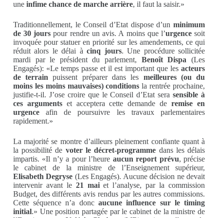
une
infime chance de marche arrière
, il faut la saisir.»
Traditionnellement, le Conseil d’Etat dispose d’un
minimum
de 30 jours
pour rendre un avis. A moins que l’
urgence
soit
invoquée pour statuer en priorité sur les amendements, ce qui
réduit alors le délai à
cinq jours
. Une procédure sollicitée
mardi par le président du parlement,
Benoît Dispa
(Les
Engagés): «Le temps passe et il est important que les
acteurs
de terrain
puissent préparer dans les
meilleures (ou du
moins les moins mauvaises) conditions
la rentrée prochaine,
justifie-t-il. J’ose croire que le Conseil d’Etat sera
sensible à
ces arguments
et acceptera cette demande de
remise en
urgence
afin de poursuivre les travaux parlementaires
rapidement.»
La majorité se montre d’ailleurs pleinement confiante quant à
la possibilité de
voter le décret-programme
dans les délais
impartis. «Il n’y a pour l’heure
aucun report prévu
, précise
le cabinet de la ministre de l’Enseignement supérieur,
Elisabeth Degryse
(Les Engagés). Aucune décision ne devait
intervenir avant le
21 mai
et l’analyse, par la commission
Budget, des différents avis rendus par les autres commissions.
Cette séquence n’a donc
aucune influence sur le timing
initial
.» Une position partagée par le cabinet de la ministre de