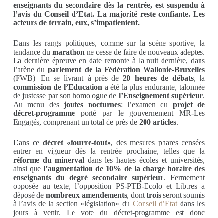
enseignants du secondaire dès la rentrée, est suspendu à
l’avis du Conseil d’Etat. La majorité reste confiante. Les
acteurs de terrain, eux, s’impatientent.
Dans les rangs politiques, comme sur la scène sportive, la
tendance du
marathon
ne cesse de faire de nouveaux adeptes.
La dernière épreuve en date remonte à la nuit dernière, dans
l’arène du
parlement de la Fédération Wallonie-Bruxelles
(FWB). En se livrant à près de
20 heures de débats
, la
commission de l’Education
a été la plus endurante, talonnée
de justesse par son homologue de
l’Enseignement supérieur
.
Au menu des
joutes nocturnes
: l’examen du
projet de
décret-programme
porté par le gouvernement MR-Les
Engagés, comprenant un total de près de
200 articles
.
Dans ce
décret «fourre-tout»
, des mesures phares censées
entrer en vigueur dès la rentrée prochaine, telles que la
réforme du minerval
dans les hautes écoles et universités,
ainsi que
l’augmentation de 10% de la charge horaire des
enseignants du degré secondaire supérieur
. Fermement
opposée au texte, l’opposition PS-PTB-Ecolo et Lib.res a
déposé de
nombreux amendements
, dont
trois
seront soumis
à l’avis de la section «législation» du
Conseil d’Etat
dans les
jours à venir. Le vote du décret-programme est donc