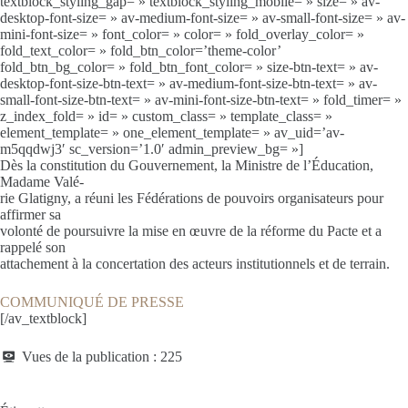
textblock_styling_gap= » textblock_styling_mobile= » size= » av-
desktop-font-size= » av-medium-font-size= » av-small-font-size= » av-
mini-font-size= » font_color= » color= » fold_overlay_color= »
fold_text_color= » fold_btn_color=’theme-color’
fold_btn_bg_color= » fold_btn_font_color= » size-btn-text= » av-
desktop-font-size-btn-text= » av-medium-font-size-btn-text= » av-
small-font-size-btn-text= » av-mini-font-size-btn-text= » fold_timer= »
z_index_fold= » id= » custom_class= » template_class= »
element_template= » one_element_template= » av_uid=’av-
m5qqdwj3′ sc_version=’1.0′ admin_preview_bg= »]
Dès la constitution du Gouvernement, la Ministre de l’Éducation,
Madame Valé-
rie Glatigny, a réuni les Fédérations de pouvoirs organisateurs pour
affirmer sa
volonté de poursuivre la mise en œuvre de la réforme du Pacte et a
rappelé son
attachement à la concertation des acteurs institutionnels et de terrain.
COMMUNIQUÉ DE PRESSE
[/av_textblock]
Vues de la publication :
225