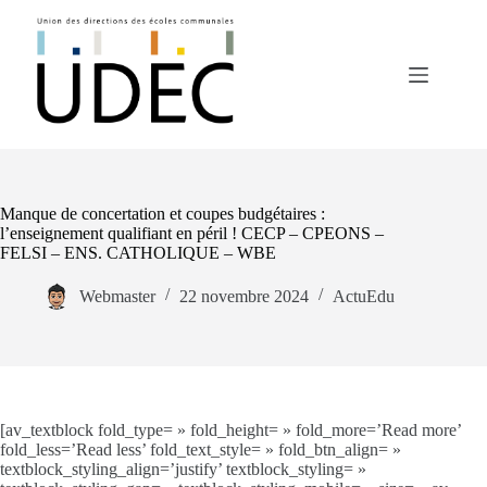
Passer
au
contenu
Manque de concertation et coupes budgétaires :
l’enseignement qualifiant en péril ! CECP – CPEONS –
FELSI – ENS. CATHOLIQUE – WBE
Webmaster
22 novembre 2024
ActuEdu
[av_textblock fold_type= » fold_height= » fold_more=’Read more’
fold_less=’Read less’ fold_text_style= » fold_btn_align= »
textblock_styling_align=’justify’ textblock_styling= »