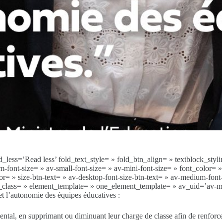
less=’Read less’ fold_text_style= » fold_btn_align= » textblock_stylin
-font-size= » av-small-font-size= » av-mini-font-size= » font_color= 
 » size-btn-text= » av-desktop-font-size-btn-text= » av-medium-font-si
te_class= » element_template= » one_element_template= » av_uid=’av
et l’autonomie des équipes éducatives :
ntal, en supprimant ou diminuant leur charge de classe afin de renforce