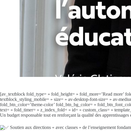
[av_textblock fold_type= » fold_height= » fold_more=’Read more’ fold_
textblock_styling_mobile= » size= » av-desktop-font-size= » av-medium
fold_btn_color=’theme-color’ fold_btn_bg_color= » fold_btn_font_color=
text= » fold_timer= » z_index_fold= » id= » custom_class= » templa
Un budget responsable tout en renforçant la qualité des apprentissages 
Soutien aux directions « avec classes » de l’enseignement fondame