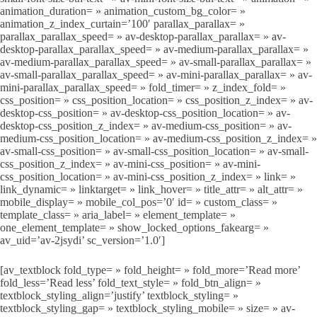
animation_duration= » animation_custom_bg_color= »
animation_z_index_curtain=’100′ parallax_parallax= »
parallax_parallax_speed= » av-desktop-parallax_parallax= » av-
desktop-parallax_parallax_speed= » av-medium-parallax_parallax= »
av-medium-parallax_parallax_speed= » av-small-parallax_parallax= »
av-small-parallax_parallax_speed= » av-mini-parallax_parallax= » av-
mini-parallax_parallax_speed= » fold_timer= » z_index_fold= »
css_position= » css_position_location= » css_position_z_index= » av-
desktop-css_position= » av-desktop-css_position_location= » av-
desktop-css_position_z_index= » av-medium-css_position= » av-
medium-css_position_location= » av-medium-css_position_z_index= »
av-small-css_position= » av-small-css_position_location= » av-small-
css_position_z_index= » av-mini-css_position= » av-mini-
css_position_location= » av-mini-css_position_z_index= » link= »
link_dynamic= » linktarget= » link_hover= » title_attr= » alt_attr= »
mobile_display= » mobile_col_pos=’0′ id= » custom_class= »
template_class= » aria_label= » element_template= »
one_element_template= » show_locked_options_fakearg= »
av_uid=’av-2jsydi’ sc_version=’1.0′]
[av_textblock fold_type= » fold_height= » fold_more=’Read more’
fold_less=’Read less’ fold_text_style= » fold_btn_align= »
textblock_styling_align=’justify’ textblock_styling= »
textblock_styling_gap= » textblock_styling_mobile= » size= » av-