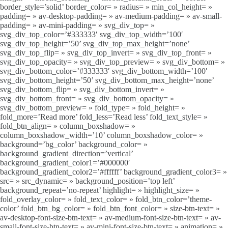
border_style=’solid’ border_color= » radius= » min_col_height= »
padding= » av-desktop-padding= » av-medium-padding= » av-small-
padding= » av-mini-padding= » svg_div_top= »
svg_div_top_color=’#333333′ svg_div_top_width=’100′
svg_div_top_height=’50’ svg_div_top_max_height=’none’
svg_div_top_flip= » svg_div_top_invert= » svg_div_top_front= »
svg_div_top_opacity= » svg_div_top_preview= » svg_div_bottom= »
svg_div_bottom_color=’#333333′ svg_div_bottom_width=’100′
svg_div_bottom_height=’50’ svg_div_bottom_max_height=’none’
svg_div_bottom_flip= » svg_div_bottom_invert= »
svg_div_bottom_front= » svg_div_bottom_opacity= »
svg_div_bottom_preview= » fold_type= » fold_height= »
fold_more=’Read more’ fold_less=’Read less’ fold_text_style= »
fold_btn_align= » column_boxshadow= »
column_boxshadow_width=’10’ column_boxshadow_color= »
background=’bg_color’ background_color= »
background_gradient_direction=’vertical’
background_gradient_color1=’#000000′
background_gradient_color2=’#ffffff’ background_gradient_color3= »
src= » src_dynamic= » background_position=’top left’
background_repeat=’no-repeat’ highlight= » highlight_size= »
fold_overlay_color= » fold_text_color= » fold_btn_color=’theme-
color’ fold_btn_bg_color= » fold_btn_font_color= » size-btn-text= »
av-desktop-font-size-btn-text= » av-medium-font-size-btn-text= » av-
small-font-size-btn-text= » av-mini-font-size-btn-text= » animation= »