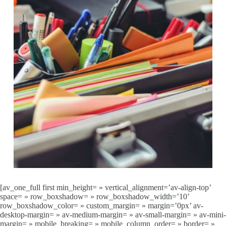
[av_one_full first min_height= » vertical_alignment=’av-align-top’
space= » row_boxshadow= » row_boxshadow_width=’10’
row_boxshadow_color= » custom_margin= » margin=’0px’ av-
desktop-margin= » av-medium-margin= » av-small-margin= » av-mini-
margin= » mobile_breaking= » mobile_column_order= » border= »