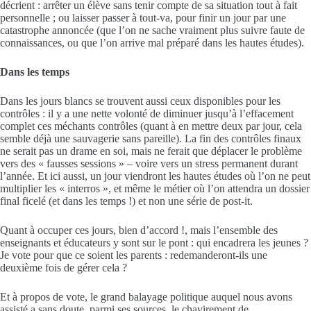
décrient : arrêter un élève sans tenir compte de sa situation tout à fait
personnelle ; ou laisser passer à tout-va, pour finir un jour par une
catastrophe annoncée (que l’on ne sache vraiment plus suivre faute de
connaissances, ou que l’on arrive mal préparé dans les hautes études).
Dans les temps
Dans les jours blancs se trouvent aussi ceux disponibles pour les
contrôles : il y a une nette volonté de diminuer jusqu’à l’effacement
complet ces méchants contrôles (quant à en mettre deux par jour, cela
semble déjà une sauvagerie sans pareille). La fin des contrôles finaux
ne serait pas un drame en soi, mais ne ferait que déplacer le problème
vers des « fausses sessions » – voire vers un stress permanent durant
l’année. Et ici aussi, un jour viendront les hautes études où l’on ne peut
multiplier les « interros », et même le métier où l’on attendra un dossier
final ficelé (et dans les temps !) et non une série de post-it.
Quant à occuper ces jours, bien d’accord !, mais l’ensemble des
enseignants et éducateurs y sont sur le pont : qui encadrera les jeunes ?
Je vote pour que ce soient les parents : redemanderont-ils une
deuxième fois de gérer cela ?
Et à propos de vote, le grand balayage politique auquel nous avons
assisté a sans doute, parmi ses sources, le chavirement de