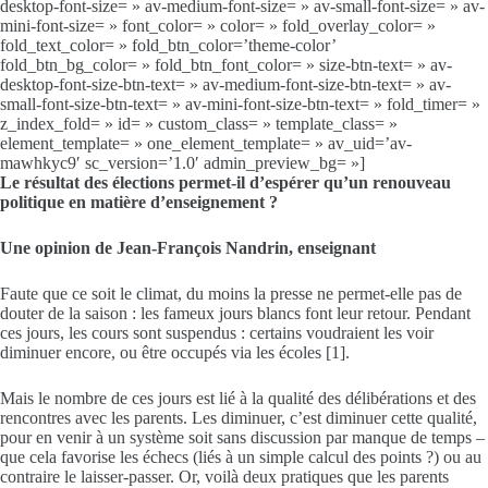
desktop-font-size= » av-medium-font-size= » av-small-font-size= » av-
mini-font-size= » font_color= » color= » fold_overlay_color= »
fold_text_color= » fold_btn_color=’theme-color’
fold_btn_bg_color= » fold_btn_font_color= » size-btn-text= » av-
desktop-font-size-btn-text= » av-medium-font-size-btn-text= » av-
small-font-size-btn-text= » av-mini-font-size-btn-text= » fold_timer= »
z_index_fold= » id= » custom_class= » template_class= »
element_template= » one_element_template= » av_uid=’av-
mawhkyc9′ sc_version=’1.0′ admin_preview_bg= »]
Le résultat des élections permet-il d’espérer qu’un renouveau
politique en matière d’enseignement ?
Une opinion de Jean-François Nandrin, enseignant
Faute que ce soit le climat, du moins la presse ne permet-elle pas de
douter de la saison : les fameux jours blancs font leur retour. Pendant
ces jours, les cours sont suspendus : certains voudraient les voir
diminuer encore, ou être occupés via les écoles [1].
Mais le nombre de ces jours est lié à la qualité des délibérations et des
rencontres avec les parents. Les diminuer, c’est diminuer cette qualité,
pour en venir à un système soit sans discussion par manque de temps –
que cela favorise les échecs (liés à un simple calcul des points ?) ou au
contraire le laisser-passer. Or, voilà deux pratiques que les parents