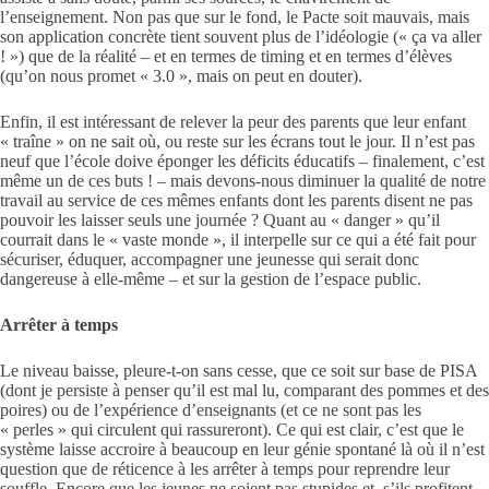
l’enseignement. Non pas que sur le fond, le Pacte soit mauvais, mais
son application concrète tient souvent plus de l’idéologie (« ça va aller
! ») que de la réalité – et en termes de timing et en termes d’élèves
(qu’on nous promet « 3.0 », mais on peut en douter).
Enfin, il est intéressant de relever la peur des parents que leur enfant
« traîne » on ne sait où, ou reste sur les écrans tout le jour. Il n’est pas
neuf que l’école doive éponger les déficits éducatifs – finalement, c’est
même un de ces buts ! – mais devons-nous diminuer la qualité de notre
travail au service de ces mêmes enfants dont les parents disent ne pas
pouvoir les laisser seuls une journée ? Quant au « danger » qu’il
courrait dans le « vaste monde », il interpelle sur ce qui a été fait pour
sécuriser, éduquer, accompagner une jeunesse qui serait donc
dangereuse à elle-même – et sur la gestion de l’espace public.
Arrêter à temps
Le niveau baisse, pleure-t-on sans cesse, que ce soit sur base de PISA
(dont je persiste à penser qu’il est mal lu, comparant des pommes et des
poires) ou de l’expérience d’enseignants (et ce ne sont pas les
« perles » qui circulent qui rassureront). Ce qui est clair, c’est que le
système laisse accroire à beaucoup en leur génie spontané là où il n’est
question que de réticence à les arrêter à temps pour reprendre leur
souffle. Encore que les jeunes ne soient pas stupides et, s’ils profitent