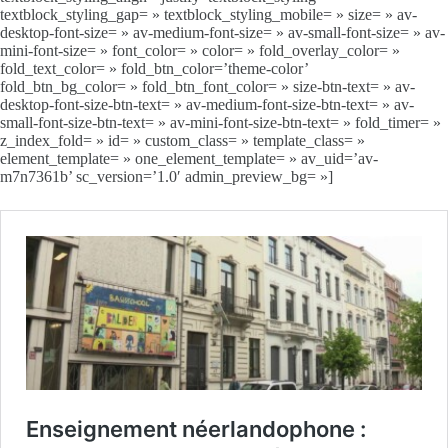
textblock_styling_gap= » textblock_styling_mobile= » size= » av-
desktop-font-size= » av-medium-font-size= » av-small-font-size= » av-
mini-font-size= » font_color= » color= » fold_overlay_color= »
fold_text_color= » fold_btn_color=’theme-color’
fold_btn_bg_color= » fold_btn_font_color= » size-btn-text= » av-
desktop-font-size-btn-text= » av-medium-font-size-btn-text= » av-
small-font-size-btn-text= » av-mini-font-size-btn-text= » fold_timer= »
z_index_fold= » id= » custom_class= » template_class= »
element_template= » one_element_template= » av_uid=’av-
m7n7361b’ sc_version=’1.0′ admin_preview_bg= »]