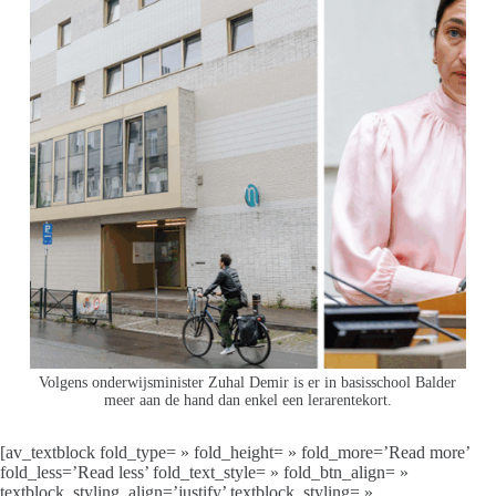
Volgens onderwijsminister Zuhal Demir is er in basisschool Balder
meer aan de hand dan enkel een lerarentekort.
[av_textblock fold_type= » fold_height= » fold_more=’Read more’
fold_less=’Read less’ fold_text_style= » fold_btn_align= »
textblock_styling_align=’justify’ textblock_styling= »