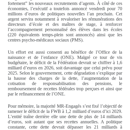
fortement” les nouveaux recrutements d’agents. À côté de ces
économies, l’exécutif a toutefois annoncé vendredi pour 70
millions d’euros de politiques nouvelles l’an prochain. Cet
argent servira notamment à revaloriser les rémunérations des
directeurs d’école et des maîtres de stage, à renforcer
l’accompagnement personnalisé des élèves dans les écoles
(220 équivalents temps-plein sont annoncés) ainsi que les
centres psycho-médicaux sociaux (PMS).
Un effort est aussi consenti au bénéfice de l’Office de la
naissance et de l’enfance (ONE). Malgré ce tour de vis
budgétaire, le déficit de la Fédération devrait se chiffrer à 1,6
milliard d’euros en 2026, soit davantage que celui prévu pour
2025. Selon le gouvernement, cette dégradation s’explique par
la hausse des charges de la dette, l’augmentation de la
cotisation de responsabilisation des pensions, le
remboursement de recettes fédérales trop perçues et ainsi que
par le refinancement de l’ONE.
Pour mémoire, la majorité MR-Engagés s’est fixé l’objectif de
ramener le déficit de la FWB à 1,2 milliard d’euros d’ici 2029.
L’entité traîne derrière elle une dette de plus de 14 milliards
d’euros, soit autant que ses recettes annuelles. A politique
constante, cette dette devrait dépasser les 21 milliards à