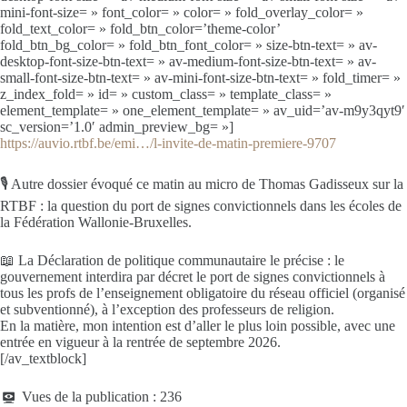
mini-font-size= » font_color= » color= » fold_overlay_color= »
fold_text_color= » fold_btn_color=’theme-color’
fold_btn_bg_color= » fold_btn_font_color= » size-btn-text= » av-
desktop-font-size-btn-text= » av-medium-font-size-btn-text= » av-
small-font-size-btn-text= » av-mini-font-size-btn-text= » fold_timer= »
z_index_fold= » id= » custom_class= » template_class= »
element_template= » one_element_template= » av_uid=’av-m9y3qyt9′
sc_version=’1.0′ admin_preview_bg= »]
https://auvio.rtbf.be/emi…/l-invite-de-matin-premiere-9707
🎙️ Autre dossier évoqué ce matin au micro de Thomas Gadisseux sur la
RTBF : la question du port de signes convictionnels dans les écoles de
la Fédération Wallonie-Bruxelles.
📖 La Déclaration de politique communautaire le précise : le
gouvernement interdira par décret le port de signes convictionnels à
tous les profs de l’enseignement obligatoire du réseau officiel (organisé
et subventionné), à l’exception des professeurs de religion.
En la matière, mon intention est d’aller le plus loin possible, avec une
entrée en vigueur à la rentrée de septembre 2026.
[/av_textblock]
Vues de la publication :
236