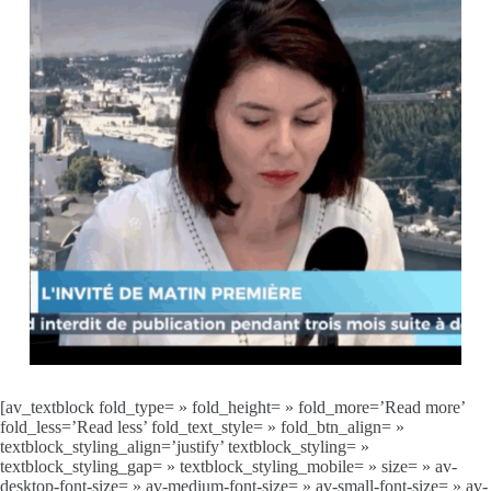
[av_textblock fold_type= » fold_height= » fold_more=’Read more’
fold_less=’Read less’ fold_text_style= » fold_btn_align= »
textblock_styling_align=’justify’ textblock_styling= »
textblock_styling_gap= » textblock_styling_mobile= » size= » av-
desktop-font-size= » av-medium-font-size= » av-small-font-size= » av-