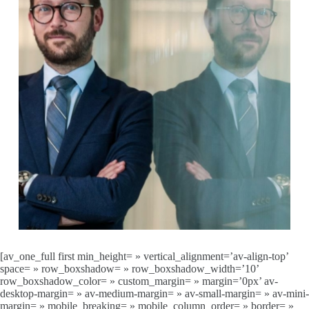
[av_one_full first min_height= » vertical_alignment=’av-align-top’
space= » row_boxshadow= » row_boxshadow_width=’10’
row_boxshadow_color= » custom_margin= » margin=’0px’ av-
desktop-margin= » av-medium-margin= » av-small-margin= » av-mini-
margin= » mobile_breaking= » mobile_column_order= » border= »