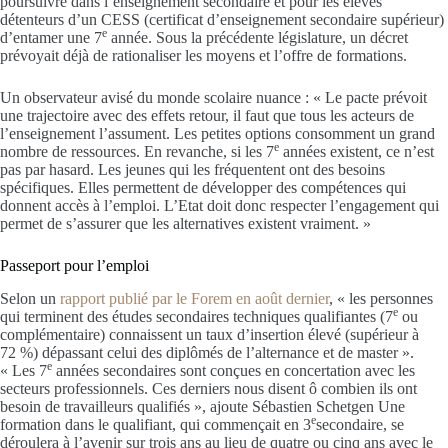
poursuivre dans l’enseignement secondaire et pour les élèves
détenteurs d’un CESS (certificat d’enseignement secondaire supérieur)
e
d’entamer une 7
année. Sous la précédente législature, un décret
prévoyait déjà de rationaliser les moyens et l’offre de formations.
Un observateur avisé du monde scolaire nuance : « Le pacte prévoit
une trajectoire avec des effets retour, il faut que tous les acteurs de
l’enseignement l’assument. Les petites options consomment un grand
e
nombre de ressources. En revanche, si les 7
années existent, ce n’est
pas par hasard. Les jeunes qui les fréquentent ont des besoins
spécifiques. Elles permettent de développer des compétences qui
donnent accès à l’emploi. L’Etat doit donc respecter l’engagement qui
permet de s’assurer que les alternatives existent vraiment. »
Passeport pour l’emploi
Selon un
rapport publié par le Forem en août dernier
, « les personnes
e
qui terminent des études secondaires techniques qualifiantes (7
ou
complémentaire) connaissent un taux d’insertion élevé (supérieur à
72 %) dépassant celui des diplômés de l’alternance et de master ».
e
« Les 7
années secondaires sont conçues en concertation avec les
secteurs professionnels. Ces derniers nous disent ô combien ils ont
besoin de travailleurs qualifiés », ajoute Sébastien Schetgen Une
e
formation dans le qualifiant, qui commençait en 3
secondaire, se
déroulera à l’avenir sur trois ans au lieu de quatre ou cinq ans avec le