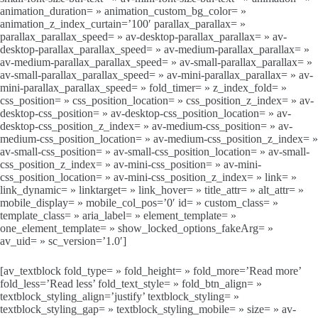
animation_duration= » animation_custom_bg_color= »
animation_z_index_curtain=’100′ parallax_parallax= »
parallax_parallax_speed= » av-desktop-parallax_parallax= » av-
desktop-parallax_parallax_speed= » av-medium-parallax_parallax= »
av-medium-parallax_parallax_speed= » av-small-parallax_parallax= »
av-small-parallax_parallax_speed= » av-mini-parallax_parallax= » av-
mini-parallax_parallax_speed= » fold_timer= » z_index_fold= »
css_position= » css_position_location= » css_position_z_index= » av-
desktop-css_position= » av-desktop-css_position_location= » av-
desktop-css_position_z_index= » av-medium-css_position= » av-
medium-css_position_location= » av-medium-css_position_z_index= »
av-small-css_position= » av-small-css_position_location= » av-small-
css_position_z_index= » av-mini-css_position= » av-mini-
css_position_location= » av-mini-css_position_z_index= » link= »
link_dynamic= » linktarget= » link_hover= » title_attr= » alt_attr= »
mobile_display= » mobile_col_pos=’0′ id= » custom_class= »
template_class= » aria_label= » element_template= »
one_element_template= » show_locked_options_fakeArg= »
av_uid= » sc_version=’1.0′]
[av_textblock fold_type= » fold_height= » fold_more=’Read more’
fold_less=’Read less’ fold_text_style= » fold_btn_align= »
textblock_styling_align=’justify’ textblock_styling= »
textblock_styling_gap= » textblock_styling_mobile= » size= » av-