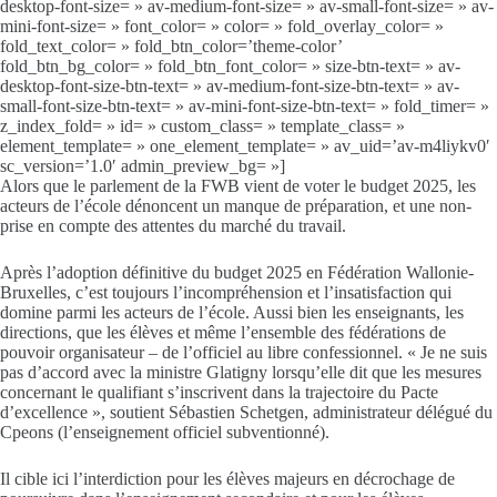
desktop-font-size= » av-medium-font-size= » av-small-font-size= » av-
mini-font-size= » font_color= » color= » fold_overlay_color= »
fold_text_color= » fold_btn_color=’theme-color’
fold_btn_bg_color= » fold_btn_font_color= » size-btn-text= » av-
desktop-font-size-btn-text= » av-medium-font-size-btn-text= » av-
small-font-size-btn-text= » av-mini-font-size-btn-text= » fold_timer= »
z_index_fold= » id= » custom_class= » template_class= »
element_template= » one_element_template= » av_uid=’av-m4liykv0′
sc_version=’1.0′ admin_preview_bg= »]
Alors que le parlement de la FWB vient de voter le budget 2025, les
acteurs de l’école dénoncent un manque de préparation, et une non-
prise en compte des attentes du marché du travail.
A
près l’adoption définitive du budget 2025 en Fédération Wallonie-
Bruxelles, c’est toujours l’incompréhension et l’insatisfaction qui
domine parmi les acteurs de l’école. Aussi bien les enseignants, les
directions, que les élèves et même l’ensemble des fédérations de
pouvoir organisateur – de l’officiel au libre confessionnel. « Je ne suis
pas d’accord avec la ministre Glatigny lorsqu’elle dit que les mesures
concernant le qualifiant s’inscrivent dans la trajectoire du Pacte
d’excellence », soutient Sébastien Schetgen, administrateur délégué du
Cpeons (l’enseignement officiel subventionné).
Il cible ici l’interdiction pour les élèves majeurs en décrochage de