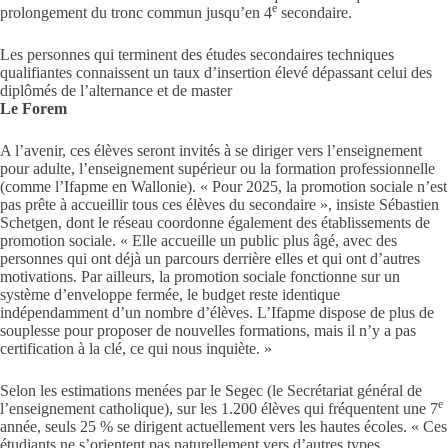
e
prolongement du tronc commun jusqu’en 4
secondaire.
Les personnes qui terminent des études secondaires techniques
qualifiantes connaissent un taux d’insertion élevé dépassant celui des
diplômés de l’alternance et de master
Le Forem
A l’avenir, ces élèves seront invités à se diriger vers l’enseignement
pour adulte, l’enseignement supérieur ou la formation professionnelle
(comme l’Ifapme en Wallonie). « Pour 2025, la promotion sociale n’est
pas prête à accueillir tous ces élèves du secondaire », insiste Sébastien
Schetgen, dont le réseau coordonne également des établissements de
promotion sociale. « Elle accueille un public plus âgé, avec des
personnes qui ont déjà un parcours derrière elles et qui ont d’autres
motivations. Par ailleurs, la promotion sociale fonctionne sur un
système d’enveloppe fermée, le budget reste identique
indépendamment d’un nombre d’élèves. L’Ifapme dispose de plus de
souplesse pour proposer de nouvelles formations, mais il n’y a pas
certification à la clé, ce qui nous inquiète. »
Selon les estimations menées par le Segec (le Secrétariat général de
e
l’enseignement catholique), sur les 1.200 élèves qui fréquentent une 7
année, seuls 25 % se dirigent actuellement vers les hautes écoles. « Ces
étudiants ne s’orientent pas naturellement vers d’autres types