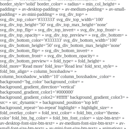
border_style=’solid’ border_color= » radius= » min_col_height= »
padding= » av-desktop-padding= » av-medium-padding= » av-small-
padding= » av-mini-padding= » svg_div_top= »
svg_div_top_color=’#333333′ svg_div_top_width=’100′
svg_div_top_height=’50’ svg_div_top_max_height=’none’
svg_div_top_flip= » svg_div_top_invert= » svg_div_top_front= »
svg_div_top_opacity= » svg_div_top_preview= » svg_div_bottom= »
svg_div_bottom_color=’#333333′ svg_div_bottom_width=’100′
svg_div_bottom_height=’50’ svg_div_bottom_max_height=’none’
svg_div_bottom_flip= » svg_div_bottom_invert= »
svg_div_bottom_front= » svg_div_bottom_opacity= »
svg_div_bottom_preview= » fold_type= » fold_height= »
fold_more=’Read more’ fold_less=’Read less’ fold_text_style= »
fold_btn_align= » column_boxshadow= »
column_boxshadow_width=’10’ column_boxshadow_color= »
background=’bg_color’ background_color= »
background_gradient_direction=’vertical’
background_gradient_color1=’#000000′
background_gradient_color2=’#ffffff’ background_gradient_color3= »
src= » src_dynamic= » background_position=’top left’
background_repeat=’no-repeat’ highlight= » highlight_size= »
fold_overlay_color= » fold_text_color= » fold_btn_color=’theme-
color’ fold_btn_bg_color= » fold_btn_font_color= » size-btn-text= »
av-desktop-font-size-btn-text= » av-medium-font-size-btn-text= » av-
small-font-size-btn-text= » av-mini-font-size-btn-text= » animation= »