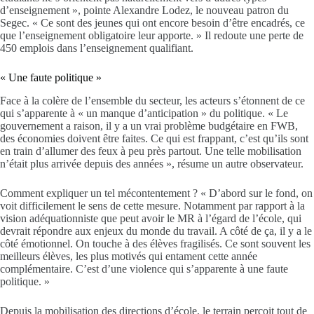
d’enseignement », pointe Alexandre Lodez, le nouveau patron du
Segec. « Ce sont des jeunes qui ont encore besoin d’être encadrés, ce
que l’enseignement obligatoire leur apporte. » Il redoute une perte de
450 emplois dans l’enseignement qualifiant.
« Une faute politique »
Face à la colère de l’ensemble du secteur, les acteurs s’étonnent de ce
qui s’apparente à « un manque d’anticipation » du politique. « Le
gouvernement a raison, il y a un vrai problème budgétaire en FWB,
des économies doivent être faites. Ce qui est frappant, c’est qu’ils sont
en train d’allumer des feux à peu près partout. Une telle mobilisation
n’était plus arrivée depuis des années », résume un autre observateur.
Comment expliquer un tel mécontentement ? « D’abord sur le fond, on
voit difficilement le sens de cette mesure. Notamment par rapport à la
vision adéquationniste que peut avoir le MR à l’égard de l’école, qui
devrait répondre aux enjeux du monde du travail. A côté de ça, il y a le
côté émotionnel. On touche à des élèves fragilisés. Ce sont souvent les
meilleurs élèves, les plus motivés qui entament cette année
complémentaire. C’est d’une violence qui s’apparente à une faute
politique. »
Depuis la mobilisation des directions d’école, le terrain perçoit tout de