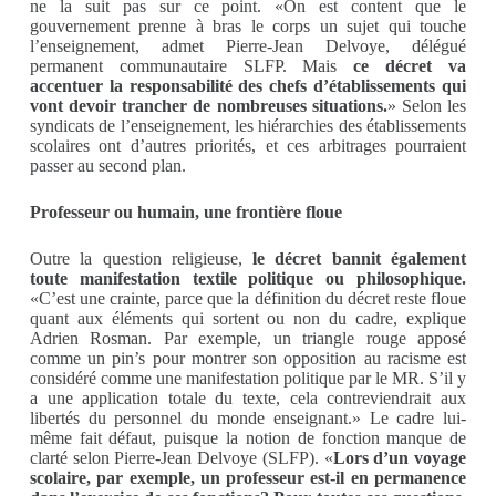
ne la suit pas sur ce point. «On est content que le
gouvernement prenne à bras le corps un sujet qui touche
l’enseignement, admet Pierre-Jean Delvoye, délégué
permanent communautaire SLFP. Mais
ce décret va
accentuer la responsabilité des chefs d’établissements qui
vont devoir trancher de nombreuses situations.
» Selon les
syndicats de l’enseignement, les hiérarchies des établissements
scolaires ont d’autres priorités, et ces arbitrages pourraient
passer au second plan.
Professeur ou humain, une frontière floue
Outre la question religieuse,
le décret bannit également
toute manifestation textile politique ou philosophique.
«C’est une crainte, parce que la définition du décret reste floue
quant aux éléments qui sortent ou non du cadre, explique
Adrien Rosman. Par exemple, un triangle rouge apposé
comme un pin’s pour montrer son opposition au racisme est
considéré comme une manifestation politique par le MR. S’il y
a une application totale du texte, cela contreviendrait aux
libertés du personnel du monde enseignant.» Le cadre lui-
même fait défaut, puisque la notion de fonction manque de
clarté selon Pierre-Jean Delvoye (SLFP). «
Lors d’un voyage
scolaire, par exemple, un professeur est-il en permanence