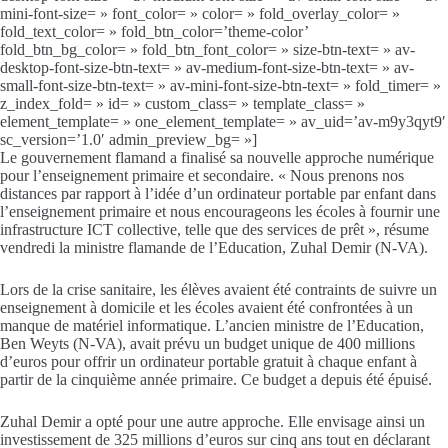
mini-font-size= » font_color= » color= » fold_overlay_color= »
fold_text_color= » fold_btn_color=’theme-color’
fold_btn_bg_color= » fold_btn_font_color= » size-btn-text= » av-
desktop-font-size-btn-text= » av-medium-font-size-btn-text= » av-
small-font-size-btn-text= » av-mini-font-size-btn-text= » fold_timer= »
z_index_fold= » id= » custom_class= » template_class= »
element_template= » one_element_template= » av_uid=’av-m9y3qyt9′
sc_version=’1.0′ admin_preview_bg= »]
Le gouvernement flamand a finalisé sa nouvelle approche numérique
pour l’enseignement primaire et secondaire. « Nous prenons nos
distances par rapport à l’idée d’un ordinateur portable par enfant dans
l’enseignement primaire et nous encourageons les écoles à fournir une
infrastructure ICT collective, telle que des services de prêt », résume
vendredi la ministre flamande de l’Education, Zuhal Demir (N-VA).
Lors de la crise sanitaire, les élèves avaient été contraints de suivre un
enseignement à domicile et les écoles avaient été confrontées à un
manque de matériel informatique. L’ancien ministre de l’Education,
Ben Weyts (N-VA), avait prévu un budget unique de 400 millions
d’euros pour offrir un ordinateur portable gratuit à chaque enfant à
partir de la cinquième année primaire. Ce budget a depuis été épuisé.
Zuhal Demir a opté pour une autre approche. Elle envisage ainsi un
investissement de 325 millions d’euros sur cinq ans tout en déclarant