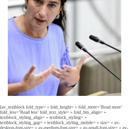
[av_textblock fold_type= » fold_height= » fold_more=’Read more’
fold_less=’Read less’ fold_text_style= » fold_btn_align= »
textblock_styling_align= » textblock_styling= »
textblock_styling_gap= » textblock_styling_mobile= » size= » av-
desktop-font-size= » av-medium-font-size= » av-small-font-size= » av-