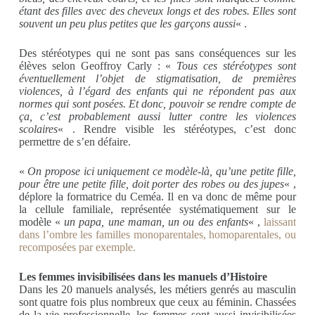
étant des filles avec des cheveux longs et des robes. Elles sont
souvent un peu plus petites que les garçons aussi
« .
Des stéréotypes qui ne sont pas sans conséquences sur les
élèves selon Geoffroy Carly : «
Tous ces stéréotypes sont
éventuellement l’objet de stigmatisation, de premières
violences, à l’égard des enfants qui ne répondent pas aux
normes qui sont posées. Et donc, pouvoir se rendre compte de
ça, c’est probablement aussi lutter contre les violences
scolaires
« . Rendre visible les stéréotypes, c’est donc
permettre de s’en défaire.
«
O
n propose ici uniquement ce modèle-là, qu’une petite fille,
pour être une petite fille, doit porter des robes ou des jupes
« ,
déplore la formatrice du Ceméa. Il en va donc de même pour
la cellule familiale, représentée systématiquement sur le
modèle «
un papa, une maman, un ou des enfants
« ,
laissant
dans l’ombre les familles monoparentales, homoparentales, ou
recomposées par exemple.
Les femmes invisibilisées dans les manuels d’Histoire
Dans les 20 manuels analysés, les métiers genrés au masculin
sont quatre fois plus nombreux que ceux au féminin. Chassées
de la vie professionnelle, les femmes sont aussi invisibilisées