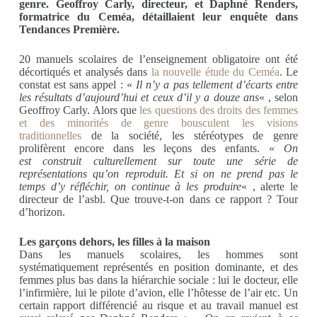
genre. Geoffroy Carly, directeur, et Daphné Renders,
formatrice du Ceméa, détaillaient leur enquête dans
Tendances Première.
20 manuels scolaires de l’enseignement obligatoire ont été
décortiqués et analysés dans
la nouvelle étude du Ceméa
. Le
constat est sans appel : «
Il n’y a pas tellement d’écarts entre
les résultats d’aujourd’hui et ceux d’il y a douze ans
« , selon
Geoffroy Carly. Alors que
les questions des droits des femmes
et des minorités de genre bousculent les visions
traditionnelles
de la société, les stéréotypes de genre
prolifèrent encore dans les leçons des enfants. «
On
est
construit culturellement sur toute une série de
représentations qu’on reproduit. Et si on ne prend pas le
temps d’y réfléchir, on continue à les produire
« , alerte le
directeur de l’asbl. Que trouve-t-on dans ce rapport ? Tour
d’horizon.
Les garçons dehors, les filles à la maison
Dans les manuels scolaires, les hommes sont
systématiquement représentés en position dominante, et des
femmes plus bas dans la hiérarchie sociale : lui le docteur, elle
l’infirmière, lui le pilote d’avion, elle l’hôtesse de l’air etc. Un
certain rapport différencié au risque et au travail manuel est