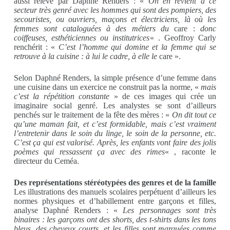
aussi relevé par Daphné Renders : «
On en revient à ce
secteur très genré avec les hommes qui sont des pompiers, des
secouristes, ou ouvriers, maçons et électriciens, là où les
femmes sont cataloguées à des métiers du
care :
donc
coiffeuses, esthéticiennes ou institutrices
« . Geoffroy Carly
renchérit : «
C’est l’homme qui domine et la femme qui se
retrouve à la cuisine : à lui le cadre, à elle le
care ».
Selon Daphné Renders, la simple présence d’une femme dans
une cuisine dans un exercice ne construit pas la norme, «
mais
c’est la répétition constante
» de ces images qui crée un
imaginaire social genré. Les analystes se sont d’ailleurs
penchés sur le traitement de la fête des mères : «
On dit tout ce
qu’une maman fait, et c’est formidable, mais c’est vraiment
l’entretenir dans le soin du linge, le soin de la personne, etc.
C’est ça qui est valorisé. Après, les enfants vont faire des jolis
poèmes qui ressassent ça avec des rimes
« , raconte le
directeur du Ceméa.
Des représentations stéréotypées des genres et de la famille
Les illustrations des manuels scolaires perpétuent d’ailleurs les
normes physiques et d’habillement entre garçons et filles,
analyse Daphné Renders : «
Les personnages sont très
binaires : les garçons ont des shorts, des t-shirts dans les tons
bleus, des cheveux courts, et les filles sont marquées comme