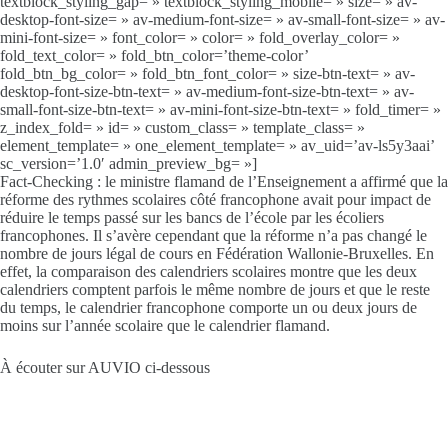
textblock_styling_gap= » textblock_styling_mobile= » size= » av-
desktop-font-size= » av-medium-font-size= » av-small-font-size= » av-
mini-font-size= » font_color= » color= » fold_overlay_color= »
fold_text_color= » fold_btn_color=’theme-color’
fold_btn_bg_color= » fold_btn_font_color= » size-btn-text= » av-
desktop-font-size-btn-text= » av-medium-font-size-btn-text= » av-
small-font-size-btn-text= » av-mini-font-size-btn-text= » fold_timer= »
z_index_fold= » id= » custom_class= » template_class= »
element_template= » one_element_template= » av_uid=’av-ls5y3aai’
sc_version=’1.0′ admin_preview_bg= »]
Fact-Checking : le ministre flamand de l’Enseignement a affirmé que la
réforme des rythmes scolaires côté francophone avait pour impact de
réduire le temps passé sur les bancs de l’école par les écoliers
francophones. Il s’avère cependant que la réforme n’a pas changé le
nombre de jours légal de cours en Fédération Wallonie-Bruxelles. En
effet, la comparaison des calendriers scolaires montre que les deux
calendriers comptent parfois le même nombre de jours et que le reste
du temps, le calendrier francophone comporte un ou deux jours de
moins sur l’année scolaire que le calendrier flamand.
À écouter sur AUVIO ci-dessous