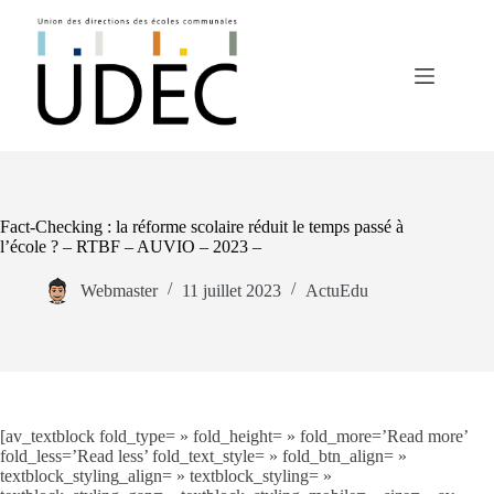
Passer
au
contenu
Fact-Checking : la réforme scolaire réduit le temps passé à
l’école ? – RTBF – AUVIO – 2023 –
Webmaster
11 juillet 2023
ActuEdu
[av_textblock fold_type= » fold_height= » fold_more=’Read more’
fold_less=’Read less’ fold_text_style= » fold_btn_align= »
textblock_styling_align= » textblock_styling= »